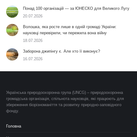
Понад 100 організацій — за ЮНЕСКО для Великого Лугу
20.07.2026
Волошка, яка росте лише в одній громаді України:
науковці перевірили, чи пережила вона війну
18.07.2026
Заборона джипінгу є. Але хто її виконує?
16.07.2026
Українська природоохоронна група (UNCG) – природоохоронна
громадська організація, спільнота науковців, які працюють для
збереження біорізноманіття та розвитку природно-заповідного
фонду.
Головна