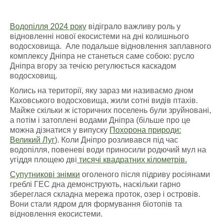
Водопілля 2024 року
відіграло важливу роль у
відновленні нової екосистеми на дні колишнього
водосховища. Але подальше відновлення заплавного
комплексу Дніпра не станеться саме собою: русло
Дніпра вгору за течією регулюється каскадом
водосховищ.
Колись на території, яку зараз ми називаємо дном
Каховського водосховища, жили сотні видів птахів.
Майже скільки ж історичних поселень були зруйновані,
а потім і затоплені водами Дніпра (більше про це
можна дізнатися у випуску
Похорона природи:
Великий Луг
). Коли Дніпро розливався під час
водопілля, повеневі води приносили родючий мул на
угіддя площею дві
тисячі квадратних кілометрів.
Супутникові знімки
оголеного після підриву росіянами
греблі ГЕС дна демонструють, наскільки гарно
збереглася складна мережа проток, озер і островів.
Вони стали ядром для формування біотопів та
відновлення екосистеми.