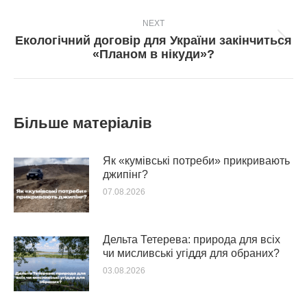
NEXT
Екологічний договір для України закінчиться
Next
«Планом в нікуди»?
post:
Більше матеріалів
Як «кумівські потреби» прикривають
джипінг?
07.08.2026
Дельта Тетерева: природа для всіх
чи мисливські угіддя для обраних?
03.08.2026