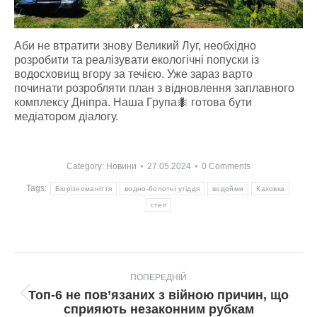
Аби не втратити знову Великий Луг, необхідно
розробити та реалізувати екологічні попуски із
водосховищ вгору за течією. Уже зараз варто
починати розробляти план з відновлення заплавного
комплексу Дніпра. Наша Група🐜 готова бути
медіатором діалогу.
Category:
Новини
27.05.2024
0 Comments
Tags:
Біорізноманіття
водно-болотні угіддя
водойми
Каховка
степ
Post
ПОПЕРЕДНІЙ
navigation
Топ-6 не пов’язаних з війною причин, що
Попередній
сприяють незаконним рубкам
пост: