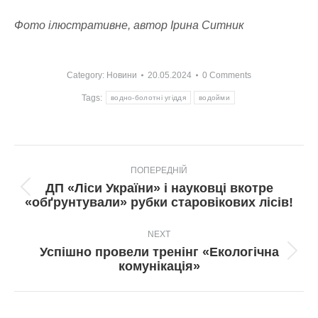
Фото ілюстративне, автор Ірина Ситник
Category:
Новини
20.05.2024
0 Comments
Tags:
водно-болотні угіддя
водойми
Post
ПОПЕРЕДНІЙ
navigation
ДП «Ліси України» і науковці вкотре
Попередній
«обґрунтували» рубки старовікових лісів!
пост:
NEXT
Успішно провели тренінг «Екологічна
Next
комунікація»
post: