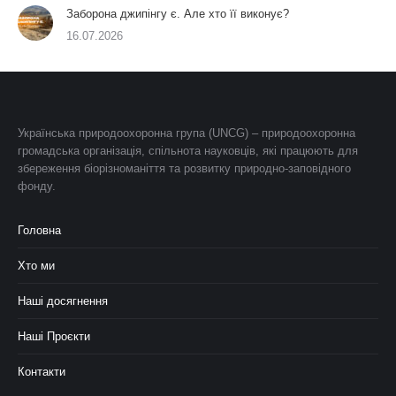
Заборона джипінгу є. Але хто її виконує?
16.07.2026
Українська природоохоронна група (UNCG) – природоохоронна
громадська організація, спільнота науковців, які працюють для
збереження біорізноманіття та розвитку природно-заповідного
фонду.
Головна
Хто ми
Наші досягнення
Наші Проєкти
Контакти