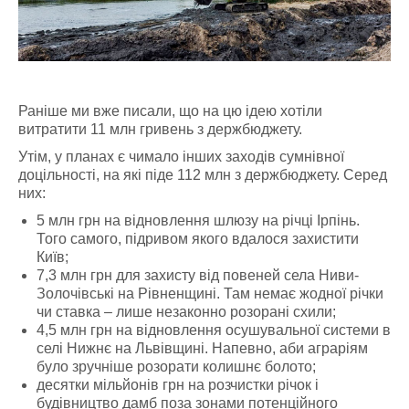
Раніше ми вже писали, що на цю ідею хотіли
витратити 11 млн гривень з держбюджету.
Утім, у планах є чимало інших заходів сумнівної
доцільності, на які піде 112 млн з держбюджету. Серед
них:
5 млн грн на відновлення шлюзу на річці Ірпінь.
Того самого, підривом якого вдалося захистити
Київ;
7,3 млн грн для захисту від повеней села Ниви-
Золочівські на Рівненщині. Там немає жодної річки
чи ставка – лише незаконно розорані схили;
4,5 млн грн на відновлення осушувальної системи в
селі Нижнє на Львівщині. Напевно, аби аграріям
було зручніше розорати колишнє болото;
десятки мільйонів грн на розчистки річок і
будівництво дамб поза зонами потенційного