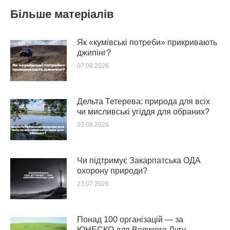
Більше матеріалів
Як «кумівські потреби» прикривають
джипінг?
07.08.2026
Дельта Тетерева: природа для всіх
чи мисливські угіддя для обраних?
03.08.2026
Чи підтримує Закарпатська ОДА
охорону природи?
23.07.2026
Понад 100 організацій — за
ЮНЕСКО для Великого Лугу