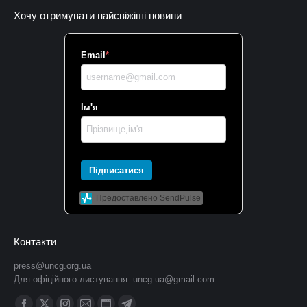
Хочу отримувати найсвіжіші новини
Email
*
Ім'я
Підписатися
Предоставлено SendPulse
Контакти
press@uncg.org.ua
Для офіційного листування:
uncg.ua@gmail.com
Find us on: