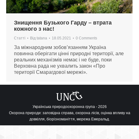
Знищення Бузького Гарду – втрата
кожного з нас!
Статті
Від
tatana
18.05.2021
0 Comments
За міжнародним зобов’язанням Україна
повинна оберігати цінні природні території, але
реальних механізмів немає і не буде, поки
Верховна рада не ухвалить закон «Про
території Смарагдової мережі».
Українська природоохоронна група - 2026
Охорона природи: заповідна справа, охорона лісів, оцінка впливу на
довкілля, біорізноманіття, мережа Емеральд.