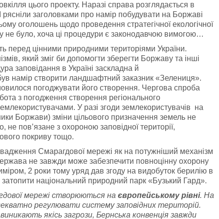
овкілля цього проекту. Наразі справа розглядається в
МІ рясніли заголовками про намір побудувати на Боржаві
ьому оголошень щодо проведення стратегічної екологічної
кту не було, хоча ці процедури є законодавчою вимогою…
уть перед цінними природними територіями України.
змів, який зміг би допомогти зберегти Боржаву та інші
дура заповідання в Україні заскладна й
був намір створити ландшафтний заказник «Зелениця».
мовилося погоджувати його створення. Чергова спроба
обота з погодження створення регіонального
емлекористувачами. У разі згоди землекористувачів на
ики Боржави) зміни цільового призначення земель не
, не пов’язане з охороною заповідної території,
тового покриву тощо.
ровадження Смарагдової мережі як на потужніший механізм
 держава не завжди може забезпечити повноцінну охорону
міром, 2 роки тому уряд дав згоду на видобуток берилію в
я затопити національний природний парк «Бузький Гард».
гдової мережі створюються на
європейському рівні
. На
 адекватно регулювати систему
заповідних територій.
виникають якісь загрози, Бернська конвенція завжди