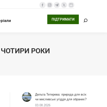
ПІДТРИМАТИ
али
Facebook
Instagram
Telegram
X
Website
Search:
сторінка
сторінка
сторінка
сторінка
сторінка
ПІДТРИМАТИ
ріали
відкривається
відкривається
відкривається
відкривається
відкривається
Search:
у
у
у
у
у
новому
новому
новому
новому
новому
вікні
вікні
вікні
вікні
вікні
 ЧОТИРИ РОКИ
Дельта Тетерева: природа для всіх
чи мисливські угіддя для обраних?
03.08.2026