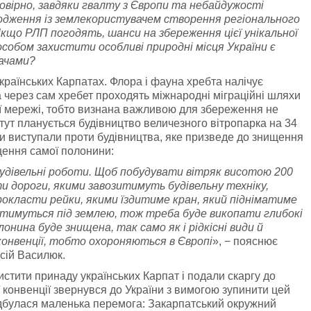
ймовірно, завдяки гвалту з Європи та небайдужості
годження із землекористувачем створення регіонального
що РЛП погодять, шанси на збереження цієї унікальної
собом захистити особливі природні місця України є
вачами?
раїнських Карпатах. Флора і фауна хребта налічує
а через сам хребет проходять міжнародні міграційні шляхи
ї мережі, тобто визнана важливою для збереження не
е тут планується будівництво величезного вітропарка на 34
оги виступали проти будівництва, яке призведе до знищення
ищення самої полонини:
удівельні роботи. Щоб побудувати вітряк висотою 200
ти дороги, якими завозитимуть будівельну техніку,
окласти рейки, якими їздитиме кран, який підніматиме
тимуться під землею, тож треба буде викопати глибокі
онина буде знищена, так само як і рідкісні види й
 конвенції, тобто охороняються в Європі
», − пояснює
сій Василюк.
стити принаду українських Карпат і подали скаргу до
ї конвенції звернувся до України з вимогою зупинити цей
відбулася маленька перемога: Закарпатський окружний