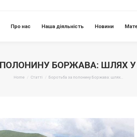
Про нас
Наша діяльність
Новини
Матері
Про нас
Наша діяльність
Новини
Мате
 ПОЛОНИНУ БОРЖАВА: ШЛЯХ У
Ви тут:
Home
Статті
Боротьба за полонину Боржава: шлях…