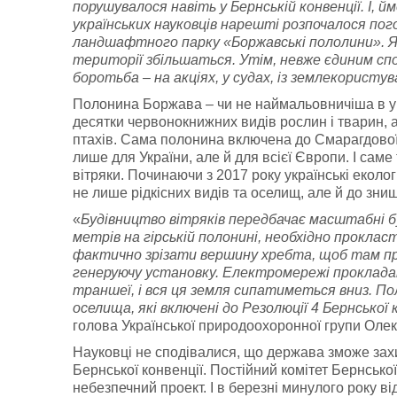
порушувалося навіть у Бернській конвенції. І, 
українських науковців нарешті розпочалося по
ландшафтного парку «Боржавські пололини». Як
території збільшаться. Утім, невже єдиним спо
боротьба – на акціях, у судах, із землекористу
Полонина Боржава – чи не наймальовничіша в ук
десятки червонокнижних видів рослин і тварин, 
птахів. Сама полонина включена до Смарагдово
лише для України, але й для всієї Європи. І сам
вітряки. Починаючи з 2017 року українські екол
не лише рідкісних видів та оселищ, але й до зн
«
Будівництво вітряків передбачає масштабні б
метрів на гірській полонині, необхідно проклас
фактично зрізати вершину хребта, щоб там пр
генеруючу установку. Електромережі проклада
траншеї, і вся ця земля сипатиметься вниз. Пол
оселища, які включені до Резолюції 4 Бернської
голова Української природоохоронної групи Олек
Науковці не сподівалися, що держава зможе захи
Бернської конвенції. Постійний комітет Бернсько
небезпечний проект. І в березні минулого року 