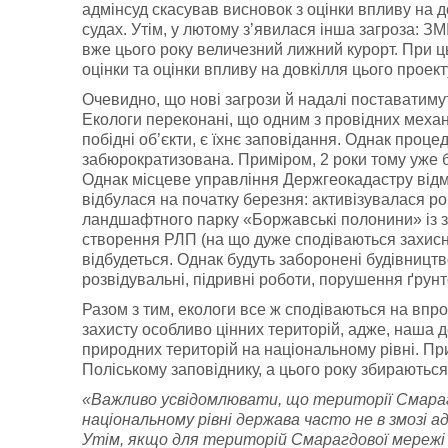
адмінсуд скасував висновок з оцінки впливу на д
судах. Утім, у лютому з’явилася інша загроза: З
вже цього року величезний лижний курорт. При ц
оцінки та оцінки впливу на довкілля цього прое
Очевидно, що нові загрози й надалі поставатим
Екологи переконані, що одним з провідних механі
побідні об’єкти, є їхнє заповідання. Однак проце
забюрократизована. Приміром, 2 роки тому уже 
Однак місцеве управління Держгеокадастру від
відбулася на початку березня: активізувалася р
ландшафтного парку «Боржавські полонини» із з
створення РЛП (на що дуже сподіваються захисн
відбудеться. Однак будуть заборонені будівництво
розвідувальні, підривні роботи, порушення ґрун
Разом з тим, екологи все ж сподіваються на вп
захисту особливо цінних територій, адже, наша
природних територій на національному рівні. При
Поліському заповіднику, а цього року збираютьс
«Важливо усвідомлювати, що території Смара
національному рівні держава часто не в змозі
Утім, якщо для територій Смарагдової мережі 