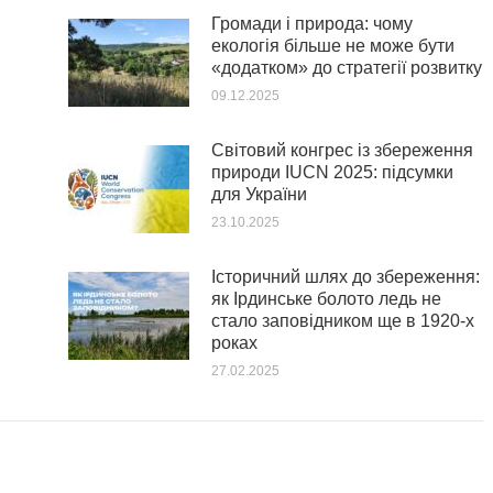
Громади і природа: чому
екологія більше не може бути
«додатком» до стратегії розвитку
09.12.2025
Світовий конгрес із збереження
природи IUCN 2025: підсумки
для України
23.10.2025
Історичний шлях до збереження:
як Ірдинське болото ледь не
стало заповідником ще в 1920-х
роках
27.02.2025