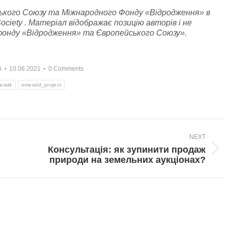
ького Союзу та Міжнародного Фонду «Відродження» в
ety . Матеріал відображає позицію авторів і не
 фонду «Відродження» та Європейського Союзу».
і
10.06.2021
0 Comments
erald
emerald_project
NEXT
Консультація: як зупинити продаж
Next
природи на земельних аукціонах?
post: