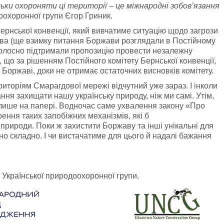
льки охороняти ці території – це міжнародні зобов’язання
доохоронної групи Єгор Гриник.
Бернської конвенції, який вивчатиме ситуацію щодо загрози
ва (ще взимку питання Боржави розглядали в Постійному
ноголосно підтримали пропозицію провести незалежну
о, що за рішенням Постійного комітету Бернської конвенції,
Боржаві, доки не отримає остаточних висновків комітету.
риторіям Смарагдової мережі відчутний уже зараз. І інколи
ня захищати нашу українську природу, ніж ми самі. Утім,
лише на папері. Водночас саме ухвалення закону «Про
ення таких запобіжних механізмів, які б
рироди. Поки ж захистити Боржаву та інші унікальні для
но складно. І чи вистачатиме для цього й надалі бажання
й Української природоохоронної групи.