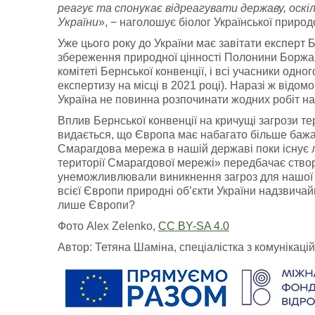
реагує та спонукає відреагувати державу, оскі
України
», − наголошує біолог Української приро
Уже цього року до України має завітати експерт 
збереження природної цінності Полонини Боржа
комітеті Бернської конвенції, і всі учасники од
експертизу на місці в 2021 році). Наразі ж відом
Україна не повинна розпочинати жодних робіт на 
Вплив Бернської конвенції на кричущі загрози те
видається, що Європа має набагато більше бажан
Смарагдова мережа в нашій державі поки існує 
території Смарагдової мережі» передбачає створ
унеможливлювали виникнення загроз для нашої п
всієї Європи природні об’єкти України надзвичай
лише Європи?
Фото Alex Zelenko,
CC BY-SA 4.0
Автор: Тетяна Шаміна, спеціалістка з комунікаці