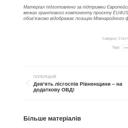
Матеріал підготовлено за підтримки Європейс
межах грантового компоненту проєкту EU4USoci
обов’язково відображає позицію Міжнародного
Category:
Статт
Tags:
em
Post
ПОПЕРЕДНІЙ
navigation
Дев’ять лісгоспів Рівненщини – на
Попередній
додаткову ОВД!
пост:
Більше матеріалів