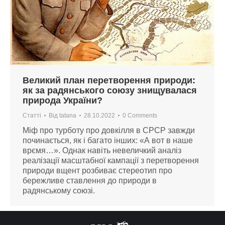
Великий план перетворення природи:
як за радянського союзу знищувалася
природа України?
Статті
Від
tatana
28.10.2022
0 Comments
Міф про турботу про довкілля в СРСР завжди
починається, як і багато інших: «А вот в наше
врємя…». Однак навіть невеличкий аналіз
реалізації масштабної кампації з перетворення
природи вщент розбиває стереотип про
бережливе ставлення до природи в
радянському союзі.