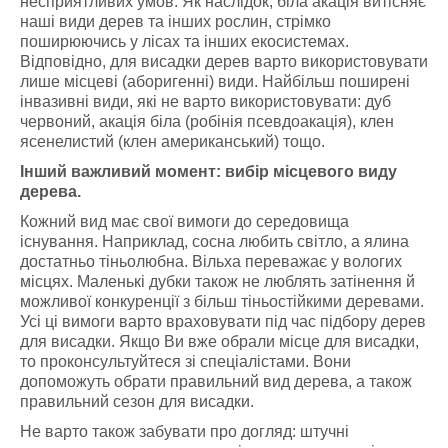
несприятливих умов. Як наслідок, біла акація витісняє
наші види дерев та інших рослин, стрімко
поширюючись у лісах та інших екосистемах.
Відповідно, для висадки дерев варто використовувати
лише місцеві (аборигенні) види. Найбільш поширені
інвазивні види, які не варто використовувати: дуб
червоний, акація біла (робінія псевдоакація), клен
ясенелистий (клен американський) тощо.
Інший важливий момент: вибір місцевого виду
дерева.
Кожний вид має свої вимоги до середовища
існування. Наприклад, сосна любить світло, а ялина
достатньо тіньолюбна. Вільха переважає у вологих
місцях. Маленькі дубки також не люблять затінення й
можливої конкуренції з більш тіньостійкими деревами.
Усі ці вимоги варто враховувати під час підбору дерев
для висадки. Якщо Ви вже обрали місце для висадки,
то проконсультуйтеся зі спеціалістами. Вони
допоможуть обрати правильний вид дерева, а також
правильний сезон для висадки.
Не варто також забувати про догляд: штучні