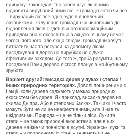
прибутку. Законодавство зобов’язує лісівників
відновити вирубаний ними ліс. З громадськістю чи без
– вирубаний ліс все одно буде відновлений
лісівниками. Залучення громадян чи чиновників до
відновлення лісів є здебільшого інформаційним
приводом або ж екоосвітньою акцією. У цьому немає
чогось поганого, але якщо свідомі громадяни хочуть
витратити час та ресурси на допомогу лісам –
висаджування дерев на вирубках не є дуже
ефективним заходом. До того ж, треба розуміти, що
посаджені Вами дерева лісгосп планує в майбутньому
зрубати.
Варіант другий: висадка дерев у луках / степах /
інших природних територіях
. Доволі поширеними є
і акції, коли дерева саджають у межах природних
екосистем без дерев. Як приклад, висадка дерев на
схилах Дніпра. Або в степових балках. Такі акції часто
можуть бути не лише неефективними, але й навіть
шкідливими. Природа – це не тільки ліси. Луки та
степи – це також природні екосистеми, але в них
дерева майже чи повністю відсутні. Українські луки та
степи – у природному їх стані – зникають чи не