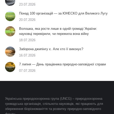
23.07.2026
Понад 100 організацій — за ЮНЕСКО для Великого Лугу
20.07.2026
Волошка, яка росте лише в одній громаді України:
науковці перевірили, чи пережила вона війну
18.07.2026
Заборона джипінгу є. Але хто її виконує?
16.07.2026
7 липня — День працівника природно-заповідної справи
07.07.2026
Українська природоохоронна група (UNCG) – природоохоронна
громадська організація, спільнота науковців, які працюють для
збереження біорізноманіття та розвитку природно-заповідного
фонду.