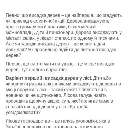
Певно, що висадка дерев – це найперше, що згадують
як приклад екологічної акції. Дерева висаджують
прості громадяни й політики, бізнесмени й
можновладці, діти й пенсіонери. Дерева висаджують у
містах і селах, у лісах і степах, по одному й тисячами.
Але чи завжди висадка дерев – це користь для
довкілля? Як правильно підійти до питання висадки
дерев?
Перше, що варто мати на увазі, – це місце висадки
дерев. Тут є кілька варіантів:
Варіант перший: висадка дерев у лісі.
Діти або
чиновники разом з лісівниками висаджують дерева на
місці вирубки в лісі – такий сюжет з’являється в
новинах чи не щотижнево. Лісова галузь навіть
проводить щорічну акцію, суть якої полягає саме в
спільній висадці дерев у лісі. Що треба
усвідомлювати?
Лісове господарство – це галузь економіки, яка в
Україні переважно орієнтована на отримання