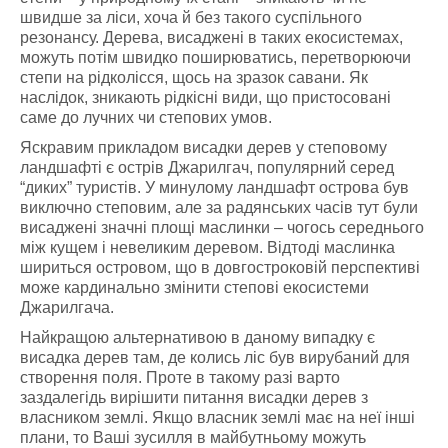
швидше за ліси, хоча й без такого суспільного
резонансу. Дерева, висаджені в таких екосистемах,
можуть потім швидко поширюватись, перетворюючи
степи на рідколісся, щось на зразок савани. Як
наслідок, зникають рідкісні види, що пристосовані
саме до лучних чи степових умов.
Яскравим прикладом висадки дерев у степовому
ландшафті є острів Джарилгач, популярний серед
“диких” туристів. У минулому ландшафт острова був
виключно степовим, але за радянських часів тут були
висаджені значні площі маслинки – чогось середнього
між кущем і невеликим деревом. Відтоді маслинка
шириться островом, що в довгостроковій перспективі
може кардинально змінити степові екосистеми
Джарилгача.
Найкращою альтернативою в даному випадку є
висадка дерев там, де колись ліс був вирубаний для
створення поля. Проте в такому разі варто
заздалегідь вирішити питання висадки дерев з
власником землі. Якщо власник землі має на неї інші
плани, то Ваші зусилля в майбутньому можуть