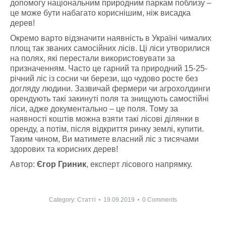
допомогу національним природним паркам поблизу –
це може бути набагато кориснішим, ніж висадка
дерев!
Окремо варто відзначити наявність в Україні чималих
площ так званих самосійних лісів. Ці ліси утворилися
на полях, які перестали використовувати за
призначенням. Часто це гарний та природний 15-25-
річний ліс із сосни чи берези, що чудово росте без
догляду людини. Зазвичай фермери чи агрохолдинги
орендують такі закинуті поля та знищують самостійні
ліси, адже документально – це поля. Тому за
наявності коштів можна взяти такі лісові ділянки в
оренду, а потім, після відкриття ринку землі, купити.
Таким чином, Ви матимете власний ліс з тисячами
здорових та корисних дерев!
Автор:
Єгор Гриник
, експерт лісового напрямку.
Category:
Статті
19.09.2019
0 Comments