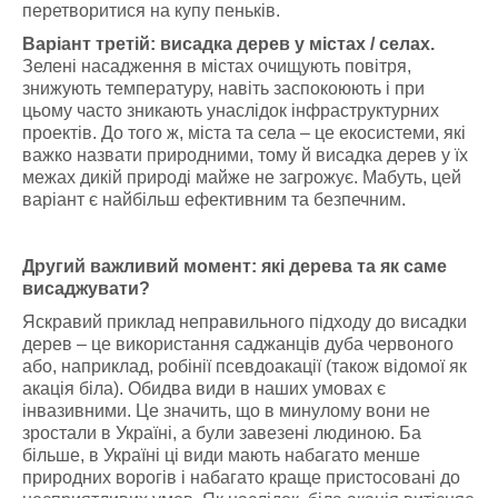
перетворитися на купу пеньків.
Варіант третій: висадка дерев у містах / селах.
Зелені насадження в містах очищують повітря,
знижують температуру, навіть заспокоюють і при
цьому часто зникають унаслідок інфраструктурних
проектів. До того ж, міста та села – це екосистеми, які
важко назвати природними, тому й висадка дерев у їх
межах дикій природі майже не загрожує. Мабуть, цей
варіант є найбільш ефективним та безпечним.
Другий важливий момент: які дерева та як саме
висаджувати?
Яскравий приклад неправильного підходу до висадки
дерев – це використання саджанців дуба червоного
або, наприклад, робінії псевдоакації (також відомої як
акація біла). Обидва види в наших умовах є
інвазивними. Це значить, що в минулому вони не
зростали в Україні, а були завезені людиною. Ба
більше, в Україні ці види мають набагато менше
природних ворогів і набагато краще пристосовані до