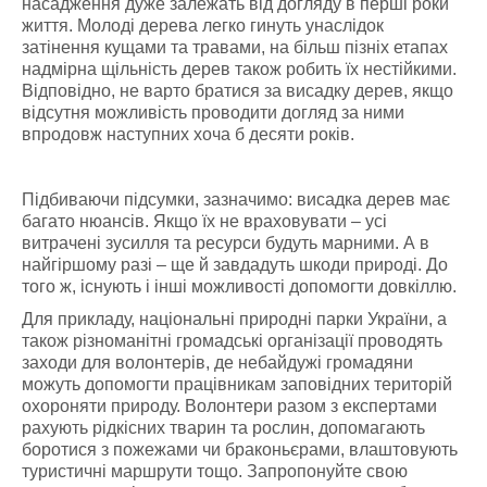
насадження дуже залежать від догляду в перші роки
життя. Молоді дерева легко гинуть унаслідок
затінення кущами та травами, на більш пізніх етапах
надмірна щільність дерев також робить їх нестійкими.
Відповідно, не варто братися за висадку дерев, якщо
відсутня можливість проводити догляд за ними
впродовж наступних хоча б десяти років.
Підбиваючи підсумки, зазначимо: висадка дерев має
багато нюансів. Якщо їх не враховувати – усі
витрачені зусилля та ресурси будуть марними. А в
найгіршому разі – ще й завдадуть шкоди природі. До
того ж, існують і інші можливості допомогти довкіллю.
Для прикладу, національні природні парки України, а
також різноманітні громадські організації проводять
заходи для волонтерів, де небайдужі громадяни
можуть допомогти працівникам заповідних територій
охороняти природу. Волонтери разом з експертами
рахують рідкісних тварин та рослин, допомагають
боротися з пожежами чи браконьєрами, влаштовують
туристичні маршрути тощо. Запропонуйте свою