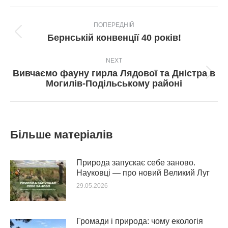
Post
ПОПЕРЕДНІЙ
navigation
Попередній
Бернській конвенції 40 років!
пост:
NEXT
Вивчаємо фауну гирла Лядової та Дністра в
Next
Могилів-Подільському районі
post:
Більше матеріалів
Природа запускає себе заново.
Науковці — про новий Великий Луг
29.05.2026
Громади і природа: чому екологія