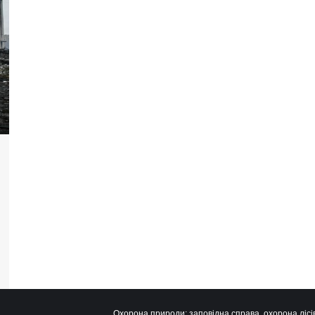
Охорона природи: заповідна справа, охорона лісів