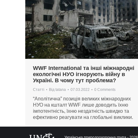
WWF International та інші міжнародні
екологічні НУО ігнорують війну в
Україні. В чому тут проблема?
Статті
Від
tatana
07.03.2022
0 Comments
“Аполітична” позиція великих міжнародних
НУО на кшталт WWF лише доводить їхню
імпотентність, їхню нездатність швидко та
ефективно реагувати на глобальні виклики.
Українська природоохоронна група - 2026