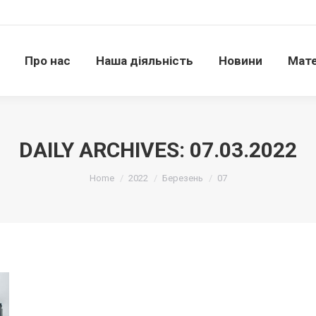
Про нас
Наша діяльність
Новини
Матері
Про нас
Наша діяльність
Новини
Мате
DAILY ARCHIVES:
07.03.2022
Ви тут:
Home
2022
Березень
07