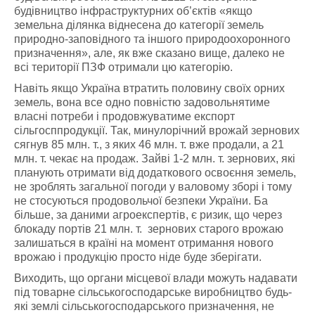
будівництво інфраструктурних об’єктів «якщо
земельна ділянка віднесена до категорії земель
природно-заповідного та іншого природоохоронного
призначення», але, як вже сказано вище, далеко не
всі території ПЗФ отримали цю категорію.
Навіть якщо Україна втратить половину своїх орних
земель, вона все одно повністю задовольнятиме
власні потреби і продовжуватиме експорт
сільгосппродукції. Так, минулорічний врожай зернових
сягнув 85 млн. т., з яких 46 млн. т. вже продали, а 21
млн. т. чекає на продаж. Зайві 1-2 млн. т. зернових, які
планують отримати від додаткового освоєння земель,
не зроблять загальної погоди у валовому зборі і тому
не стосуються продовольчої безпеки України. Ба
більше, за даними агроекспертів, є ризик, що через
блокаду портів 21 млн. т. зернових старого врожаю
залишаться в країні на момент отримання нового
врожаю і продукцію просто ніде буде зберігати.
Виходить, що органи місцевої влади можуть надавати
під товарне сільськогосподарське виробництво будь-
які землі сільськогосподарського призначення, не