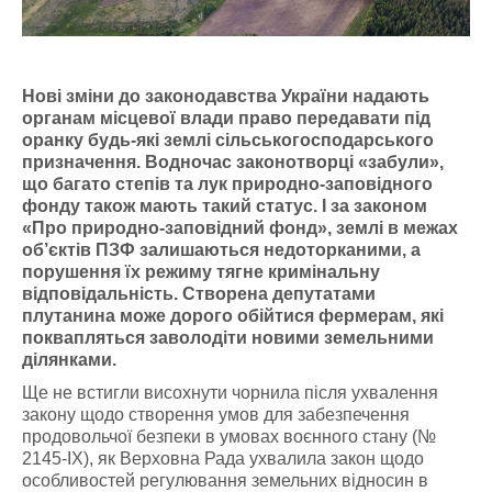
Нові зміни до законодавства України надають
органам місцевої влади право передавати під
оранку будь-які землі сільськогосподарського
призначення. Водночас законотворці «забули»,
що багато степів та лук природно-заповідного
фонду також мають такий статус. І за законом
«Про природно-заповідний фонд», землі в межах
об’єктів ПЗФ залишаються недоторканими, а
порушення їх режиму тягне кримінальну
відповідальність. Створена депутатами
плутанина може дорого обійтися фермерам, які
поквапляться заволодіти новими земельними
ділянками.
Ще не встигли висохнути чорнила після ухвалення
закону щодо створення умов для забезпечення
продовольчої безпеки в умовах воєнного стану (№
2145-ІХ), як Верховна Рада ухвалила закон щодо
особливостей регулювання земельних відносин в