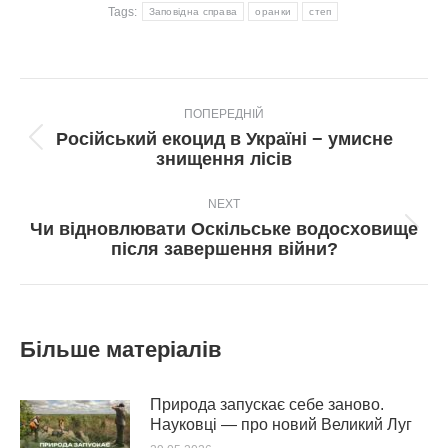
Tags:
Заповідна справа
оранки
степ
Post
ПОПЕРЕДНІЙ
navigation
Російський екоцид в Україні − умисне
Попередній
знищення лісів
пост:
NEXT
Чи відновлювати Оскільське водосховище
Next
після завершення війни?
post:
Більше матеріалів
Природа запускає себе заново.
Науковці — про новий Великий Луг