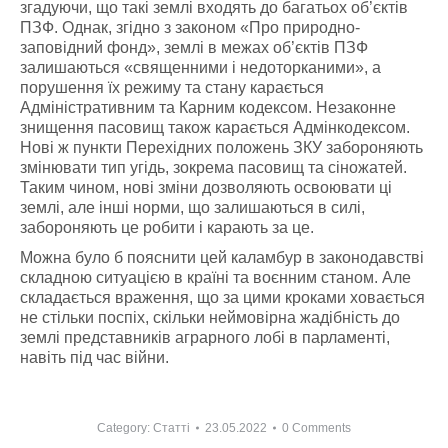
згадуючи, що такі землі входять до багатьох об’єктів
ПЗФ. Однак, згідно з законом «Про природно-
заповідний фонд», землі в межах об’єктів ПЗФ
залишаються «священними і недоторканими», а
порушення їх режиму та стану карається
Адміністративним та Карним кодексом. Незаконне
знищення пасовищ також карається Адмінкодексом.
Нові ж пункти Перехідних положень ЗКУ забороняють
змінювати тип угідь, зокрема пасовищ та сіножатей.
Таким чином, нові зміни дозволяють освоювати ці
землі, але інші норми, що залишаються в силі,
забороняють це робити і карають за це.
Можна було б пояснити цей каламбур в законодавстві
складною ситуацією в країні та воєнним станом. Але
складається враження, що за цими кроками ховається
не стільки поспіх, скільки неймовірна жадібність до
землі представників аграрного лобі в парламенті,
навіть під час війни.
Category:
Статті
23.05.2022
0 Comments