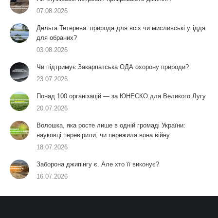
07.08.2026
Дельта Тетерева: природа для всіх чи мисливські угіддя
для обраних?
03.08.2026
Чи підтримує Закарпатська ОДА охорону природи?
23.07.2026
Понад 100 організацій — за ЮНЕСКО для Великого Лугу
20.07.2026
Волошка, яка росте лише в одній громаді України:
науковці перевірили, чи пережила вона війну
18.07.2026
Заборона джипінгу є. Але хто її виконує?
16.07.2026