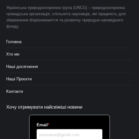
Українська природоохоронна група (UNCG) – природоохоронна
громадська організація, спільнота науковців, які працюють для
збереження біорізноманіття та розвитку природно-заповідного
фонду.
Головна
Хто ми
Наші досягнення
Наші Проєкти
Контакти
Хочу отримувати найсвіжіші новини
Email
*