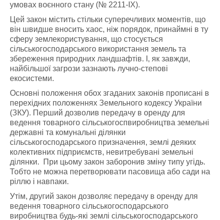
умовах воєнного стану (№ 2211-ІХ).
Цей закон містить стільки суперечливих моментів, що
він швидше вносить хаос, ніж порядок, принаймні в ту
сферу землекористування, що стосується
сільськогосподарського використання земель та
збереження природних ландшафтів. І, як завжди,
найбільшої загрози зазнають лучно-степові
екосистеми.
Основні положення обох згаданих законів прописані в
перехідних положеннях Земельного кодексу України
(ЗКУ). Перший дозволив передачу в оренду для
ведення товарного сільськогоспвиробництва земельні
державні та комунальні ділянки
сільськогосподарського призначення, землі деяких
колективних підприємств, невитребувані земельні
ділянки. При цьому закон заборонив зміну типу угідь.
Тобто не можна перетворювати пасовища або сади на
ріллю і навпаки.
Утім, другий закон дозволяє передачу в оренду для
ведення товарного сільськогосподарського
виробництва будь-які землі сільськогосподарського