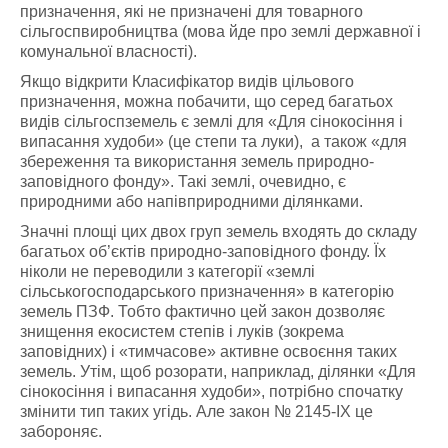
призначення, які не призначені для товарного
сільгоспвиробництва (мова йде про землі державної і
комунальної власності).
Якщо відкрити Класифікатор видів цільового
призначення, можна побачити, що серед багатьох
видів сільгоспземель є землі для «Для сінокосіння і
випасання худоби» (це степи та луки), а також «для
збереження та використання земель природно-
заповідного фонду». Такі землі, очевидно, є
природними або напівприродними ділянками.
Значні площі цих двох груп земель входять до складу
багатьох об’єктів природно-заповідного фонду. Їх
ніколи не переводили з категорії «землі
сільськогосподарського призначення» в категорію
земель ПЗФ. Тобто фактично цей закон дозволяє
знищення екосистем степів і луків (зокрема
заповідних) і «тимчасове» активне освоєння таких
земель. Утім, щоб розорати, наприклад, ділянки «Для
сінокосіння і випасання худоби», потрібно спочатку
змінити тип таких угідь. Але закон № 2145-ІХ це
забороняє.