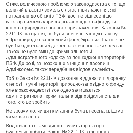
Отже, величезною проблемою законодавства є те, що
великий відсоток земель сільгосппризначення, які
потрапили до об’єктів ПЗФ, досі не віднесені до
категорії земель «природно-заповідного-фонду та
іншого природоохоронного призначення». Законом №
2211-ІХ, на щастя, не були внесені зміни до закону
«Про природно-заповідний фонд України». Інакше це
був би однозначний дозвіл на освоєння таких земель.
Також не було змін до Кримінального й
Адміністративного кодексу за пошкодження територій
ПЗФ. До речі, за незаконне знищення пасовищ
Адмінкодекс також передбачає відповідальність.
Тобто Закон № 2211-ІХ дозволяє віддавати під оранку
степові і лучні території природно-заповідного фонду,
але в законодавстві все одно залишається
адміністративна і кримінальна відповідальність для
того, хто це зробить.
Не зрозуміло, чи ця плутанина була внесена свідомо
чи через поспіх.
Водночас так само дивно звучить фраза про
будівельні роботи. Закон № 2211-ІХ заборонив