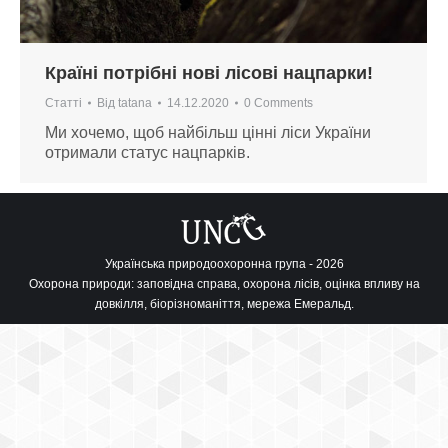
Країні потрібні нові лісові нацпарки!
Статті
Від
tatana
14.12.2020
0 Comments
Ми хочемо, щоб найбільш цінні ліси України
отримали статус нацпарків.
Українська природоохоронна група - 2026
Охорона природи: заповідна справа, охорона лісів, оцінка впливу на
довкілля, біорізноманіття, мережа Емеральд.