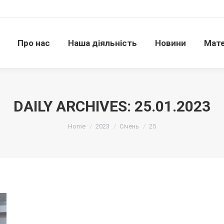
Про нас
Наша діяльність
Новини
Матері
Про нас
Наша діяльність
Новини
Мате
DAILY ARCHIVES:
25.01.2023
Ви тут:
Home
2023
Січень
25