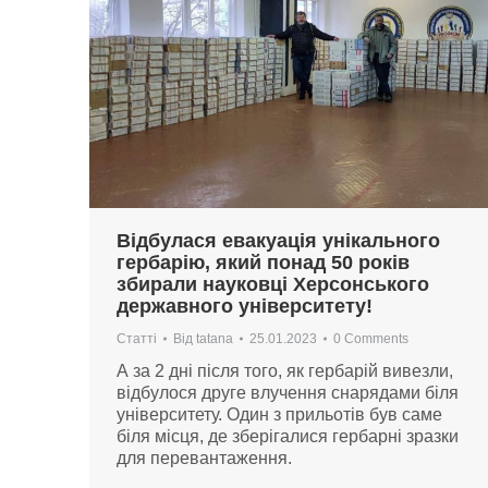
Відбулася евакуація унікального
гербарію, який понад 50 років
збирали науковці Херсонського
державного університету!
Статті
Від
tatana
25.01.2023
0 Comments
А за 2 дні після того, як гербарій вивезли,
відбулося друге влучення снарядами біля
університету. Один з прильотів був саме
біля місця, де зберігалися гербарні зразки
для перевантаження.