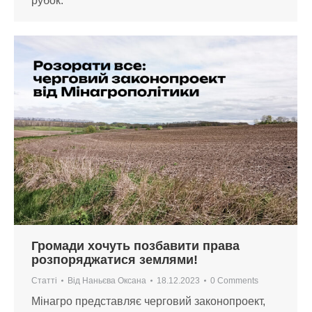
рубок.
Громади хочуть позбавити права
розпоряджатися землями!
Статті
Від
Наньєва Оксана
18.12.2023
0 Comments
Мінагро представляє черговий законопроект,