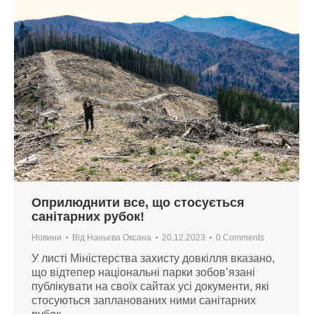
Оприлюднити все, що стосується
санітарних рубок!
Новини
Від
Наньєва Оксана
20.12.2023
0 Comments
У листі Міністерства захисту довкілля вказано,
що відтепер національні парки зобов’язані
публікувати на своїх сайтах усі документи, які
стосуються запланованих ними санітарних