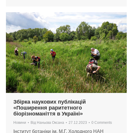
Збірка наукових публікацій
«Поширення раритетного
біорізноманіття в Україні»
Новини
Від
Наньєва Оксана
27.12.2023
0 Comments
Інститут ботаніки ім. М.Г. Холодного НАН