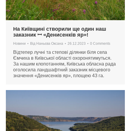
На Київщині створили ще один наш
заказник ꟷ «Денисенків яр»!
Новини
Від
Наньєва Оксана
26.12.2023
0 Comments
Відтепер лучні та степові ділянки біля села
Ємчиха в Київської області охоронятимуться.
За нашим клопотанням, Київська обласна рада
оголосила ландшафтний заказник місцевого
значення «Денисенків яр», площею 43 га.