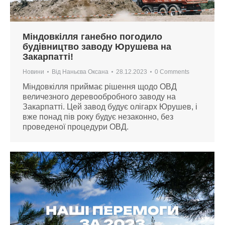
Міндовкілля ганебно погодило
будівництво заводу Юрушева на
Закарпатті!
Новини
Від
Наньєва Оксана
28.12.2023
0 Comments
Міндовкілля приймає рішення щодо ОВД
величезного деревообробного заводу на
Закарпатті. Цей завод будує олігарх Юрушев, і
вже понад пів року будує незаконно, без
проведеної процедури ОВД.