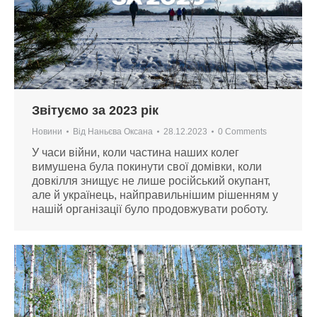
Звітуємо за 2023 рік
Новини
Від
Наньєва Оксана
28.12.2023
0 Comments
У часи війни, коли частина наших колег
вимушена була покинути свої домівки, коли
довкілля знищує не лише російський окупант,
але й українець, найправильнішим рішенням у
нашій організації було продовжувати роботу.