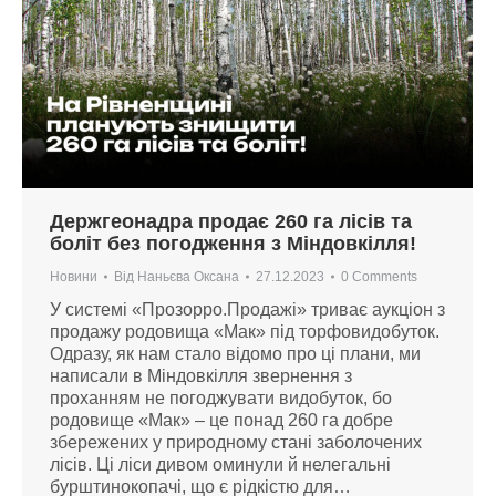
Держгеонадра продає 260 га лісів та
боліт без погодження з Міндовкілля!
Новини
Від
Наньєва Оксана
27.12.2023
0 Comments
У системі «Прозорро.Продажі» триває аукціон з
продажу родовища «Мак» під торфовидобуток.
Одразу, як нам стало відомо про ці плани, ми
написали в Міндовкілля звернення з
проханням не погоджувати видобуток, бо
родовище «Мак» – це понад 260 га добре
збережених у природному стані заболочених
лісів. Ці ліси дивом оминули й нелегальні
бурштинокопачі, що є рідкістю для…