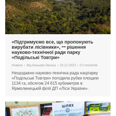
«Підтримуємо все, що пропонують
вирубати лісівники», ꟷ рішення
науково-технічної ради парку
«Подільські Товтри»
Новини
Від
Наньєва Оксана
25.12.2023
0 Comments
Нещодавно науково-технічна рада нацпарку
«Подільські Товтри» погодила рубки площею
1134 га, обсягом 24 615 кубометрів в
Ярмолинецькій філії ДП «Ліси України».