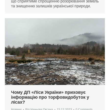
що сприятиме спрощенню розорювання земель
та знищенню залишків української природи.
Чому ДП «Ліси України» приховує
інформацію про торфовидобуток у
лісах?
Новини
Від
Наньєва Оксана
15.12.2023
0 Comments