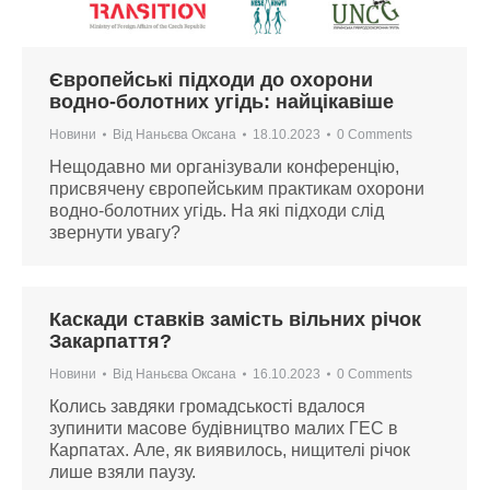
Європейські підходи до охорони
водно-болотних угідь: найцікавіше
Новини
Від
Наньєва Оксана
18.10.2023
0 Comments
Нещодавно ми організували конференцію,
присвячену європейським практикам охорони
водно-болотних угідь. На які підходи слід
звернути увагу?
Каскади ставків замість вільних річок
Закарпаття?
Новини
Від
Наньєва Оксана
16.10.2023
0 Comments
Колись завдяки громадськості вдалося
зупинити масове будівництво малих ГЕС в
Карпатах. Але, як виявилось, нищителі річок
лише взяли паузу.