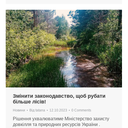
Змінити законодавство, щоб рубати
більше лісів!
Новини
Від
tatana
12.10.2023
0 Comments
Рішення ухвалюватиме Міністерство захисту
довкілля та природних ресурсів України .