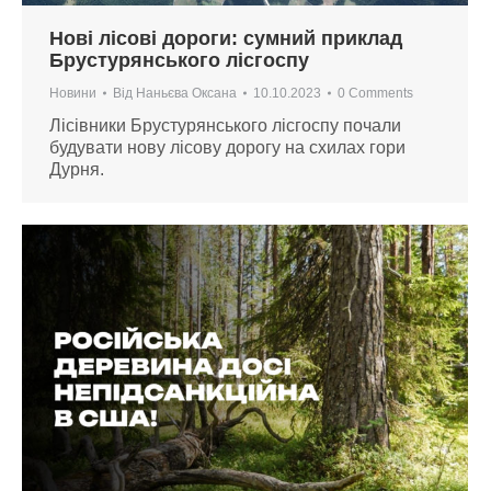
Нові лісові дороги: сумний приклад
Брустурянського лісгоспу
Новини
Від
Наньєва Оксана
10.10.2023
0 Comments
Лісівники Брустурянського лісгоспу почали
будувати нову лісову дорогу на схилах гори
Дурня.