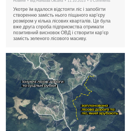
Новини
Від
Наньєва Оксана
11.10.2023
0 Comments
Укотре їм вдалося відстояти ліс і запобігти
створенню замість нього піщаного кар’єру
розміром у кілька лісових кварталів. Це була
вже друга спроба підприємства отримати
позитивний висновок ОВД і створити кар’єр
замість зеленого лісового масиву.