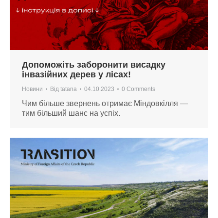
Допоможіть заборонити висадку
інвазійних дерев у лісах!
Новини
Від
tatana
04.10.2023
0 Comments
Чим більше звернень отримає Міндовкілля —
тим більший шанс на успіх.