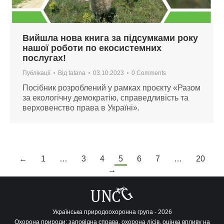
Вийшла нова книга за підсумками року
нашої роботи по екосистемних
послугах!
Публікації
Від
tatana
03.10.2023
0 Comments
Посібник розроблений у рамках проєкту «Разом
за екологічну демократію, справедливість та
верховенство права в Україні».
←
1
…
3
4
5
6
7
…
20
→
Українська природоохоронна група - 2026
Охорона природи: заповідна справа, охорона лісів, оцінка впливу на