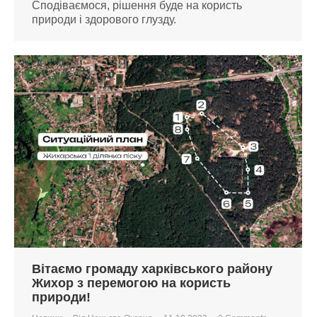
Сподіваємося, рішення буде на користь
природи і здорового глузду.
Вітаємо громаду харківського району
Жихор з перемогою на користь
природи!