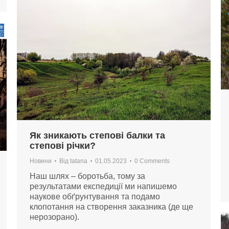
Як зникають степові балки та
степові річки?
Новини
Від
tatana
01.05.2023
0 Comments
Наш шлях – боротьба, тому за
результатами експедиції ми напишемо
наукове обґрунтування та подамо
клопотання на створення заказника (де ще
нерозорано).