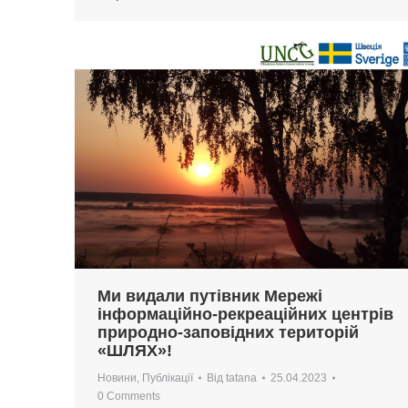
Ми видали путівник Мережі
інформаційно-рекреаційних центрів
природно-заповідних територій
«ШЛЯХ»!
Новини
,
Публікації
Від
tatana
25.04.2023
0 Comments