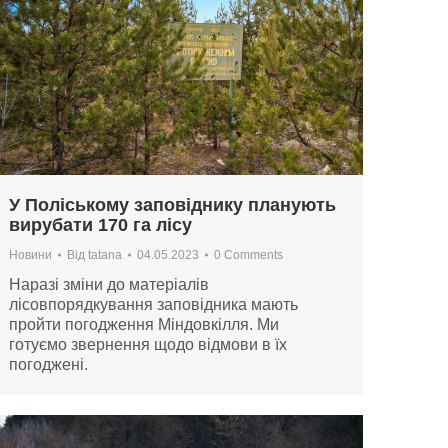
У Поліському заповіднику планують
вирубати 170 га лісу
Новини
Від
tatana
04.05.2023
0 Comments
Наразі зміни до матеріалів
лісовпорядкування заповідника мають
пройти погодження Міндовкілля. Ми
готуємо звернення щодо відмови в їх
погоджені.