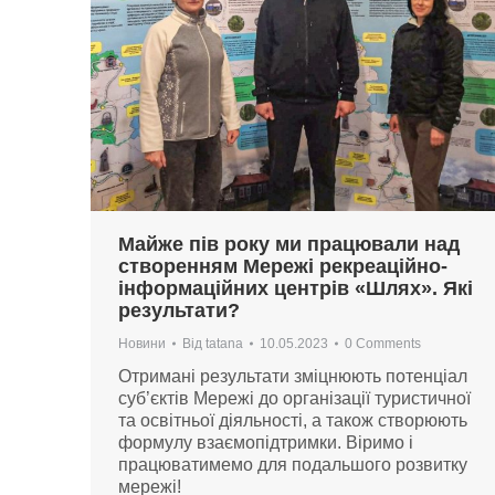
Майже пів року ми працювали над
створенням Мережі рекреаційно-
інформаційних центрів «Шлях». Які
результати?
Новини
Від
tatana
10.05.2023
0 Comments
Отримані результати зміцнюють потенціал
суб’єктів Мережі до організації туристичної
та освітньої діяльності, а також створюють
формулу взаємопідтримки. Віримо і
працюватимемо для подальшого розвитку
мережі!