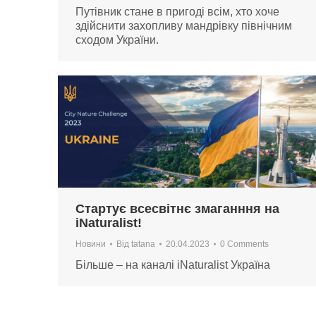
Путівник стане в пригоді всім, хто хоче
здійснити захопливу мандрівку північним
сходом України.
Стартує всесвітнє змаганння на
iNaturalist!
Новини
Від
tatana
20.04.2023
0 Comments
Більше – на каналі iNaturalist Україна