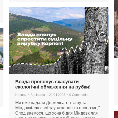
Влада пропонує скасувати
екологічні обмеження на рубки!
Новини
Від
tatana
21.04.2023
0 Comments
Ми вже надали Держлісагентству та
Міндовкілля свої зауваження та пропозиції.
Сподіваємося, що хоча б для Міндовкілля