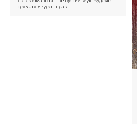
біорізноманіття – не пустий звук. Будемо
тримати у курсі справ.