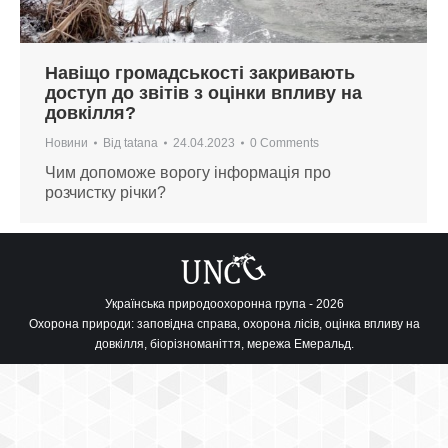
Навіщо громадськості закривають
доступ до звітів з оцінки впливу на
довкілля?
Новини
Від
tatana
24.04.2023
0 Comments
Чим допоможе ворогу інформація про
розчистку річки?
Українська природоохоронна група - 2026
Охорона природи: заповідна справа, охорона лісів, оцінка впливу на
довкілля, біорізноманіття, мережа Емеральд.