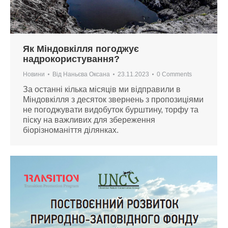
Як Міндовкілля погоджує
надрокористування?
Новини
Від
Наньєва Оксана
23.11.2023
0 Comments
За останні кілька місяців ми відправили в
Міндовкілля з десяток звернень з пропозиціями
не погоджувати видобуток бурштину, торфу та
піску на важливих для збереження
біорізноманіття ділянках.