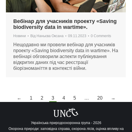
Вебінар для учасників проекту «Saving
biodiversity data in wartime».
Новини
Від
Наньєва Оксана
09.11.2023
0 Comments
Нещодавно ми провели вебінар для учасників
проекту «Saving biodiversity data in wartime». На
вебінарі обговорили аспекти публікування
відкритих даних під час реєстрації
біорізноманіття в контексті війни.
←
1
2
3
4
5
…
20
→
Українська природоохоронна група - 2026
Охорона природи: заповідна справа, охорона лісів, оцінка впливу на