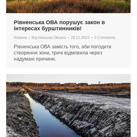
Рівненська ОВА порушує закон в
інтересах бурштинників!
Новини
Від
Наньєва Оксана
28.11.2023
0 Comments
Рівненська ОВА замість того, аби погодити
створення зони, тричі відмовила через
надумані причини.