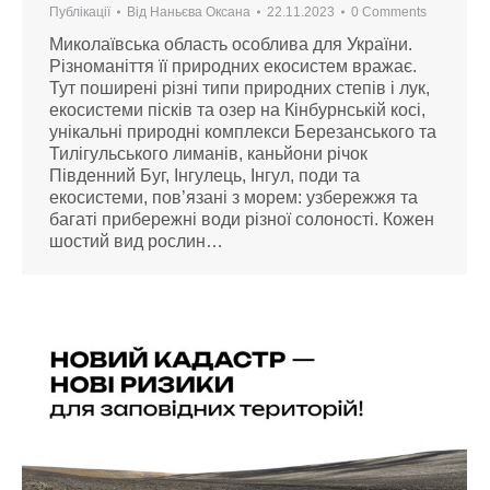
Публікації
Від
Наньєва Оксана
22.11.2023
0 Comments
Миколаївська область особлива для України.
Різноманіття її природних екосистем вражає.
Тут поширені різні типи природних степів і лук,
екосистеми пісків та озер на Кінбурнській косі,
унікальні природні комплекси Березанського та
Тилігульського лиманів, каньйони річок
Південний Буг, Інгулець, Інгул, поди та
екосистеми, пов’язані з морем: узбережжя та
багаті прибережні води різної солоності. Кожен
шостий вид рослин…