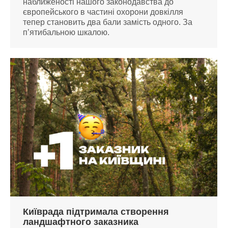
наближеності нашого законодавства до
європейського в частині охорони довкілля
тепер становить два бали замість одного. За
п’ятибальною шкалою.
Київрада підтримала створення
ландшафтного заказника