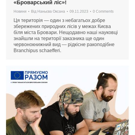
«Броварський ліс»!
Новини
Від
Наньєва Оксана
09.11.2023
0 Comments
Ця територія — один з небагатьох добре
збережених природних лісів у межах Києва
біля міста Бровари. Нещодавно наші науковці
знайшли на території заказника ще один
червонокнижний вид — рідкісне ракоподібне
Branchipus schaefferi.