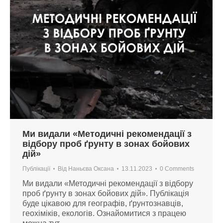
Ми видали «Методичні рекомендації з
відбору проб ґрунту в зонах бойових
дій»
Публікації
Від
Наньєва Оксана
13.11.2023
0 Comments
Ми видали «Методичні рекомендації з відбору
проб ґрунту в зонах бойових дій». Публікація
буде цікавою для географів, ґрунтознавців,
геохіміків, екологів. Ознайомитися з працею