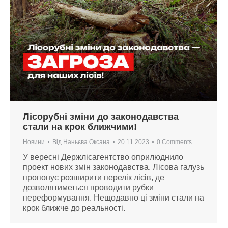
Лісорубні зміни до законодавства
стали на крок ближчими!
Новини
Від
Наньєва Оксана
20.11.2023
0 Comments
У вересні Держлісагентство оприлюднило
проект нових змін законодавства. Лісова галузь
пропонує розширити перелік лісів, де
дозволятиметься проводити рубки
переформування. Нещодавно ці зміни стали на
крок ближче до реальності.