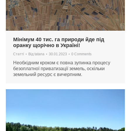
Мінімум 40 тис. га природи йде під
оранку щорічно в Україні!
Статті
Від
tatana
30.01.2023
0 Comments
Необхідним кроком є повна зупинка процесу
безоплатної приватизації земель, оскільки
земельний ресурс є вичерпним.