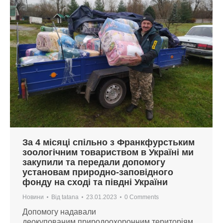
За 4 місяці спільно з Франкфурстьким
зоологічним товариством в Україні ми
закупили та передали допомогу
установам природно-заповідного
фонду на сході та півдні України
Новини
Від
tatana
23.01.2023
0 Comments
Допомогу надавали
деокупованим природоохоронним територіям