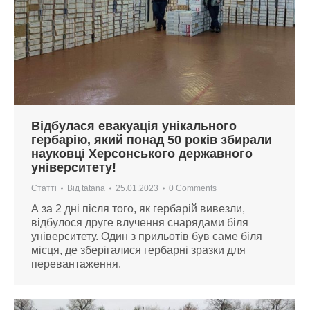
Відбулася евакуація унікального
гербарію, який понад 50 років збирали
науковці Херсонського державного
університету!
Статті
Від
tatana
25.01.2023
0 Comments
А за 2 дні після того, як гербарій вивезли,
відбулося друге влучення снарядами біля
університету. Один з прильотів був саме біля
місця, де зберігалися гербарні зразки для
перевантаження.