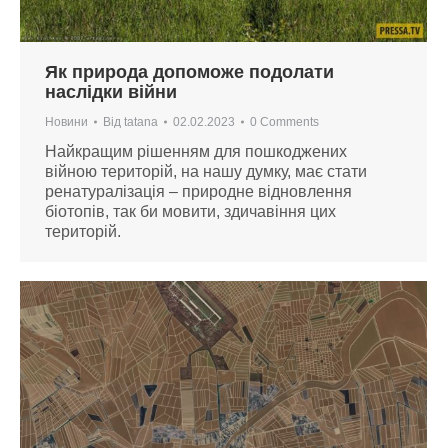
Як природа допоможе подолати
наслідки війни
Новини
Від
tatana
02.02.2023
0 Comments
Найкращим рішенням для пошкоджених
війною територій, на нашу думку, має стати
ренатуралізація – природне відновлення
біотопів, так би мовити, здичавіння цих
територій.