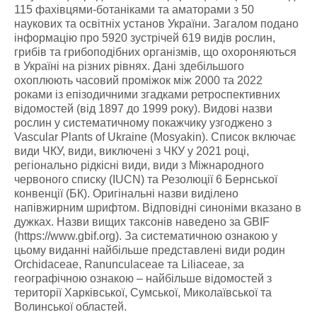
115 фахівцями-ботаніками та аматорами з 50
наукових та освітніх установ України. Загалом подано
інформацію про 5920 зустрічей 619 видів рослин,
грибів та грибоподібних організмів, що охороняються
в Україні на різних рівнях. Дані здебільшого
охоплюють часовий проміжок між 2000 та 2022
роками із епізодичними згадками ретроспективних
відомостей (від 1897 до 1999 року).
Видові назви
рослин у систематичному покажчику узгоджено з
Vascular Plants of Ukraine (Mosyakin). Список включає
види ЧКУ, види, виключені з ЧКУ у 2021 році,
регіонально рідкісні види, види з Міжнародного
червоного списку (IUCN) та Резолюції 6 Бернської
конвенції (БК). Оригінальні назви виділено
напівжирним шрифтом. Відповідні синоніми вказано в
дужках. Назви вищих таксонів наведено за GBIF
(https://www.gbif.org).
За систематичною ознакою у
цьому виданні найбільше представлені види родин
Orchidaceae, Ranunculaceae та Liliaceae, за
географічною ознакою – найбільше відомостей з
території Харківської, Сумської, Миколаївської та
Волинської областей.