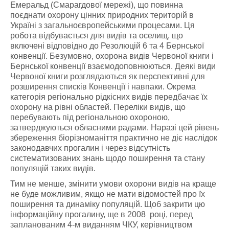
Емеральд (Смарагдової мережі), що повинна
поєднати охорону цінних природних територій в
Україні з загальноєвропейськими процесами. Ця
робота відбувається для видів та оселищ, що
включені відповідно до Резолюцій 6 та 4 Бернської
конвенції. Безумовно, охорона видів Червоної книги і
Бернської конвенції взаємодоповнюються. Деякі види
Червоної книги розглядаються як перспективні для
розширення списків Конвенції і навпаки. Окрема
категорія регіонально рідкісних видів передбачає їх
охорону на рівні областей. Переліки видів, що
перебувають під регіональною охороною,
затверджуються обласними радами. Наразі цей рівень
збереження біорізноманіття практично не діє наслідок
законодавчих прогалин і через відсутність
систематизованих знань щодо поширення та стану
популяцій таких видів.
Тим не менше, змінити умови охорони видів на краще
не буде можливим, якщо не мати відомостей про їх
поширення та динаміку популяцій. Щоб закрити цю
інформаційну прогалину, ще в 2008 році, перед
запланованим 4-м виданням ЧКУ, керівництвом