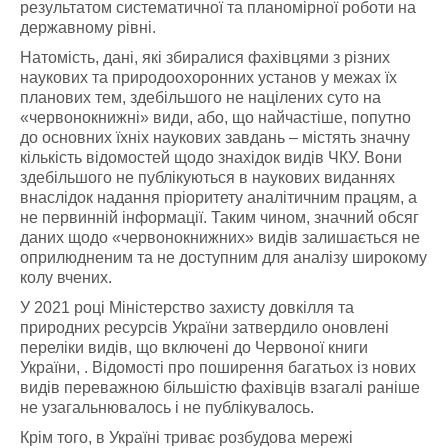
результатом систематичної та планомірної роботи на
державному рівні.
Натомість, дані, які збиралися фахівцями з різних
наукових та природоохоронних установ у межах їх
планових тем, здебільшого не націлених суто на
«червонокнижні» види, або, що найчастіше, попутно
до основних їхніх наукових завдань – містять значну
кількість відомостей щодо знахідок видів ЧКУ. Вони
здебільшого не публікуються в наукових виданнях
внаслідок надання пріоритету аналітичним працям, а
не первинній інформації. Таким чином, значний обсяг
даних щодо «червонокнижних» видів залишається не
оприлюдненим та не доступним для аналізу широкому
колу вчених.
У 2021 році Міністерство захисту довкілля та
природних ресурсів України затвердило оновлені
переліки видів, що включені до Червоної книги
України
,
. Відомості про поширення багатьох із нових
видів переважною більшістю фахівців взагалі раніше
не узагальнювалось і не публікувалось.
Крім того, в Україні триває розбудова мережі