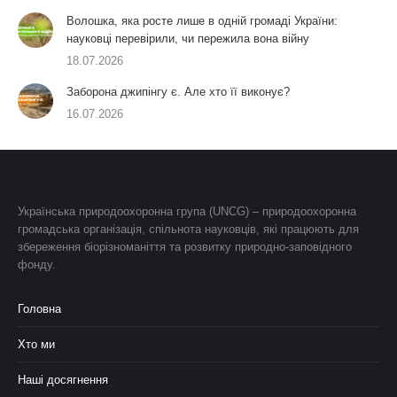
Волошка, яка росте лише в одній громаді України:
науковці перевірили, чи пережила вона війну
18.07.2026
Заборона джипінгу є. Але хто її виконує?
16.07.2026
Українська природоохоронна група (UNCG) – природоохоронна
громадська організація, спільнота науковців, які працюють для
збереження біорізноманіття та розвитку природно-заповідного
фонду.
Головна
Хто ми
Наші досягнення