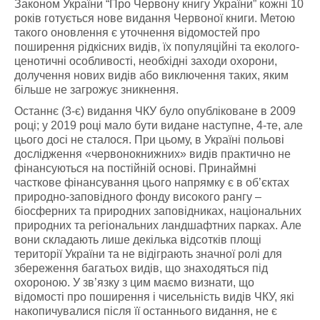
Законом України “Про Червону книгу України” кожні 10
років готується нове видання Червоної книги. Метою
такого оновлення є уточнення відомостей про
поширення рідкісних видів, їх популяційні та еколого-
ценотичні особливості, необхідні заходи охорони,
долучення нових видів або виключення таких, яким
більше не загрожує зникнення.
Останнє (3-є) видання ЧКУ було опубліковане в 2009
році; у 2019 році мало бути видане наступне, 4-те, але
цього досі не сталося. При цьому, в Україні польові
дослідження «червонокнижних» видів практично не
фінансуються на постійній основі. Принаймні
часткове фінансування цього напрямку є в об’єктах
природно-заповідного фонду високого рангу –
біосферних та природних заповідниках, національних
природних та регіональних ландшафтних парках. Але
вони складають лише декілька відсотків площі
території України та не відіграють значної ролі для
збереження багатьох видів, що знаходяться під
охороною. У зв’язку з цим маємо визнати, що
відомості про поширення і чисельність видів ЧКУ, які
накопичувалися після її останнього видання, не є