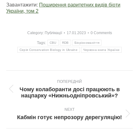
Завантажити:
Поширення раритетних видів біоти
України, том 2
Category:
Публікації
17.01.2023
0 Comments
Tags:
CBU
RDB
Біорізноманіття
Серія Conservation Biology in Ukraine
Червона книга України
Post
ПОПЕРЕДНІЙ
navigation
Чому колаборанти досі працюють в
Попередній
нацпарку «Нижньодніпровський»?
пост:
NEXT
Next
Кабмін готує непрозору дерегуляцію!
post: