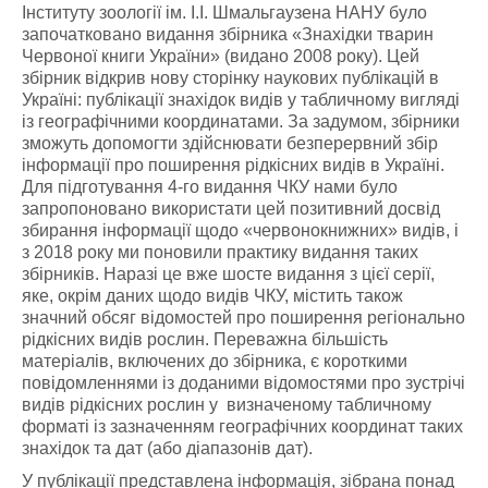
Інституту зоології ім. І.І. Шмальгаузена НАНУ було
започатковано видання збірника «Знахідки тварин
Червоної книги України» (видано 2008 року)
. Цей
збірник відкрив нову сторінку наукових публікацій в
Україні: публікації знахідок видів у табличному вигляді
із географічними координатами. За задумом, збірники
зможуть допомогти здійснювати безперервний збір
інформації про поширення рідкісних видів в Україні.
Для підготування 4-го видання ЧКУ нами було
запропоновано використати цей позитивний досвід
збирання інформації щодо «червонокнижних» видів, і
з 2018 року ми поновили практику видання таких
збірників. Наразі це вже шосте видання з цієї серії,
яке, окрім даних щодо видів ЧКУ, містить також
значний обсяг відомостей про поширення регіонально
рідкісних видів рослин. Переважна більшість
матеріалів, включених до збірника, є короткими
повідомленнями із доданими відомостями про зустрічі
видів рідкісних рослин у визначеному табличному
форматі із зазначенням географічних координат таких
знахідок та дат (або діапазонів дат).
У публікації представлена інформація, зібрана понад