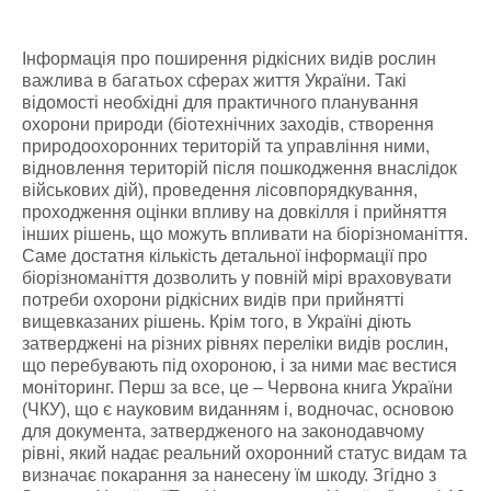
Інформація про поширення рідкісних видів рослин
важлива в багатьох сферах життя України. Такі
відомості необхідні для практичного планування
охорони природи (біотехнічних заходів, створення
природоохоронних територій та управління ними,
відновлення територій після пошкодження внаслідок
військових дій), проведення лісовпорядкування,
проходження оцінки впливу на довкілля і прийняття
інших рішень, що можуть впливати на біорізноманіття.
Саме достатня кількість детальної інформації про
біорізноманіття дозволить у повній мірі враховувати
потреби охорони рідкісних видів при прийнятті
вищевказаних рішень. Крім того, в Україні діють
затверджені на різних рівнях переліки видів рослин,
що перебувають під охороною, і за ними має вестися
моніторинг. Перш за все, це – Червона книга України
(ЧКУ), що є науковим виданням і, водночас, основою
для документа, затвердженого на законодавчому
рівні, який надає реальний охоронний статус видам та
визначає покарання за нанесену їм шкоду. Згідно з