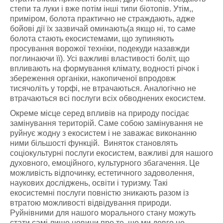
степи та луки і вже потім інші типи біотопів. Утім,,
приміром, болота практично не страждають, адже
бойові дії їх зазвичай оминають(а якщо ні, то саме
болота стають екосистемами, що зупиняють
просування ворожої техніки, подекуди назавжди
поглинаючи її). Усі важливі властивості боліт, що
впливають на формування клімату, водності річок і
збереження органіки, накопиченої впродовж
тисячоліть у торфі, не втрачаються. Аналогічно не
втрачаються всі послуги всіх обводнених екосистем.
Окреме місце серед впливів на природу посідає
замінування територій. Саме собою замінування не
руйнує жодну з екосистем і не заважає виконанню
ними більшості функцій. Виняток становлять
соціокультурні послуги екосистем, важливі для нашого
духовного, емоційного, культурного збагачення. Це
можливість відпочинку, естетичного задоволення,
наукових досліджень, освіти і туризму. Такі
екосистемні послуги повністю зникають разом із
втратою можливості відвідування природи.
Руйнівними для нашого морального стану можуть
стати самі лише новини про те, що ми довго не