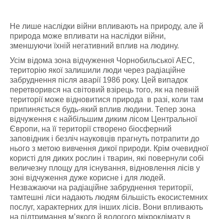
Не лише наслідки війни впливають на природу, але й
природа може впливати на наслідки війни,
зменшуючи їхній негативний вплив на людину.
Усім відома зона відчуження Чорнобильської АЕС,
територію якої залишили люди через радіаційне
забруднення після аварії 1986 року. Цей випадок
перетворився на світовий взірець того, як на певній
території може відновитися природа в разі, коли там
припиняється будь-який вплив людини. Тепер зона
відчуження є найбільшим диким лісом Центральної
Європи, на її території створено біосферний
заповідник і безліч науковців прагнуть потрапити до
нього з метою вивчення дикої природи. Крім очевидної
користі для диких рослин і тварин, які повернули собі
величезну площу для існування, відновлення лісів у
зоні відчуження дуже корисне і для людей.
Незважаючи на радіаційне забруднення території,
тамтешні ліси надають людям більшість екосистемних
послуг, характерних для інших лісів. Вони впливають
на підтримання м’якого й вологого мікроклімату в