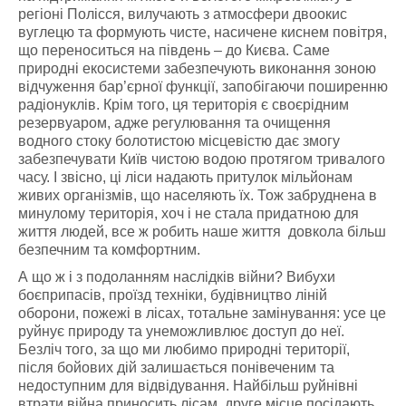
регіоні Полісся, вилучають з атмосфери двоокис
вуглецю та формують чисте, насичене киснем повітря,
що переноситься на південь – до Києва. Саме
природні екосистеми забезпечують виконання зоною
відчуження бар’єрної функції, запобігаючи поширенню
радіонуклів. Крім того, ця територія є своєрідним
резервуаром, адже регулювання та очищення
водного стоку болотистою місцевістю дає змогу
забезпечувати Київ чистою водою протягом тривалого
часу. І звісно, ці ліси надають притулок мільйонам
живих організмів, що населяють їх. Тож забруднена в
минулому територія, хоч і не стала придатною для
життя людей, все ж робить наше життя довкола більш
безпечним та комфортним.
А що ж і з подоланням наслідків війни? Вибухи
боєприпасів, проїзд техніки, будівництво ліній
оборони, пожежі в лісах, тотальне замінування: усе це
руйнує природу та унеможливлює доступ до неї.
Безліч того, за що ми любимо природні території,
після бойових дій залишається понівеченим та
недоступним для відвідування. Найбільш руйнівні
втрати війна приносить лісам, друге місце посідають