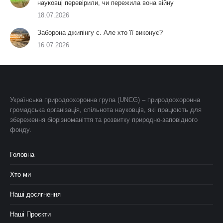
науковці перевірили, чи пережила вона війну
18.07.2026
Заборона джипінгу є. Але хто її виконує?
16.07.2026
Українська природоохоронна група (UNCG) – природоохоронна
громадська організація, спільнота науковців, які працюють для
збереження біорізноманіття та розвитку природно-заповідного
фонду.
Головна
Хто ми
Наші досягнення
Наші Проєкти