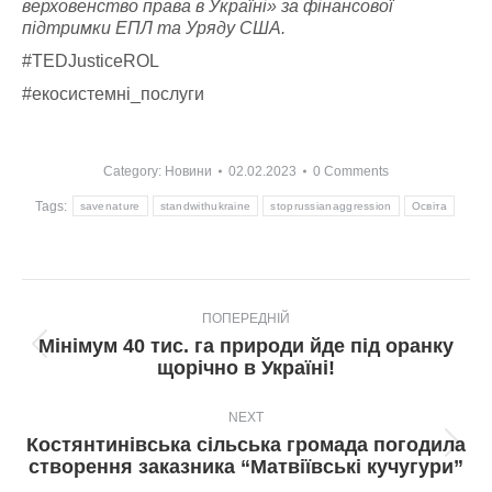
верховенство права в Україні» за фінансової
підтримки ЕПЛ та Уряду США.
#TEDJusticeROL
#екосистемні_послуги
Category:
Новини
02.02.2023
0 Comments
Tags:
savenature
standwithukraine
stoprussianaggression
Освіта
Post
ПОПЕРЕДНІЙ
navigation
Мінімум 40 тис. га природи йде під оранку
Попередній
щорічно в Україні!
пост:
NEXT
Костянтинівська сільська громада погодила
Next
створення заказника “Матвіївські кучугури”
post: