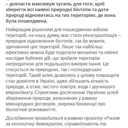
– докласти максимум зусиль для того, щоб
зберегти всі наявні природні біотопи та дати
природі відновитись на тих територіях, де вона
була пошкоджена.
Найкращим рішенням для пошкоджених війною
територій, на нашу думку, має стати ренатуралізація –
природне відновлення біотопів, так би мовити,
здичавіння цих територій. Лише так найбільш
ефективно можна буде подолати механічні та хімічні
наслідки бойових дій, що зробили територію
непридатною для подальшого використання. Це
стосується як природних, так і господарських
територій. Такий шлях дозволить у цілому покращити
стан довкілля в Україні, адже збільшить кількість
природи, а отже, чистого повітря, води і зручнішого
мікроклімату. Сприятиме досягненню Україною цілей
збереження природи, визначених у рамках
міжнародних договорів, зокрема Конвенції про
біологічне різноманіття.
Дослідження проводиться в рамках проєкту «Разом
за екологічну демократію, справедливість та