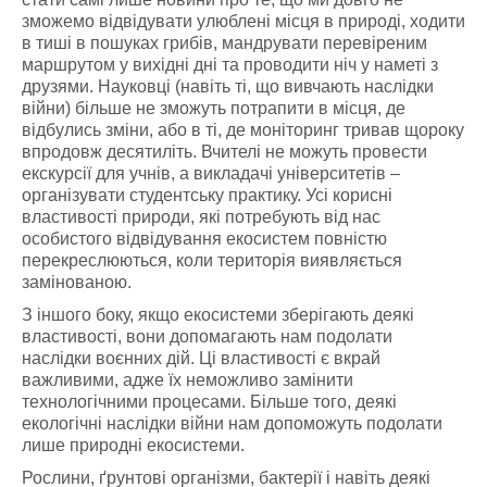
зможемо відвідувати улюблені місця в природі, ходити
в тиші в пошуках грибів, мандрувати перевіреним
маршрутом у вихідні дні та проводити ніч у наметі з
друзями. Науковці (навіть ті, що вивчають наслідки
війни) більше не зможуть потрапити в місця, де
відбулись зміни, або в ті, де моніторинг тривав щороку
впродовж десятиліть. Вчителі не можуть провести
екскурсії для учнів, а викладачі університетів –
організувати студентську практику. Усі корисні
властивості природи, які потребують від нас
особистого відвідування екосистем повністю
перекреслюються, коли територія виявляється
замінованою.
З іншого боку, якщо екосистеми зберігають деякі
властивості, вони допомагають нам подолати
наслідки воєнних дій. Ці властивості є вкрай
важливими, адже їх неможливо замінити
технологічними процесами. Більше того, деякі
екологічні наслідки війни нам допоможуть подолати
лише природні екосистеми.
Рослини, ґрунтові організми, бактерії і навіть деякі