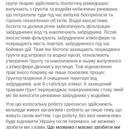
групи тварин здійснюють біологічну ремедіацію:
вилучають з ґрунтів та водойм небезпечні речовини,
що потрапили туди під час вибухів боєприпасів та
горіння техногенних об’єктів. Водні екосистеми,
болота та долини річок забезпечують фільтрацію
забруднених вод та накопичують забрудники. Лісові
екосистеми фільтрують забруднення атмосфери та
покращують якість повітря, забрудненого під час
бойових дій. Трав’яні біотопи захищають пошкоджені
ґрунти від вітрової та водної ерозії, поновлюють
утворення ґрунту та накопичення в ньому вилученого
з атмосфери двоокису вуглецю. Тож відновлення
трав’яного покриву не лише поновлює процес
ґрунтоутворення й очищення території від
забрудників, але й стабілізує клімат. А захищений
травами ґрунт перешкоджає поверхневому стоку, який
міг би виносити речовини-забрудники у водойми.
Усю цю колосальну роботу одночасно здійснюють
мільярди живих організмів і роблять це лише тому, що
живуть своїм життям. І цю роботу, без якої неможливо
буде відновити Україну після перемоги, не можемо
зробити ми з вами.
Що можемо і маємо зробити ми