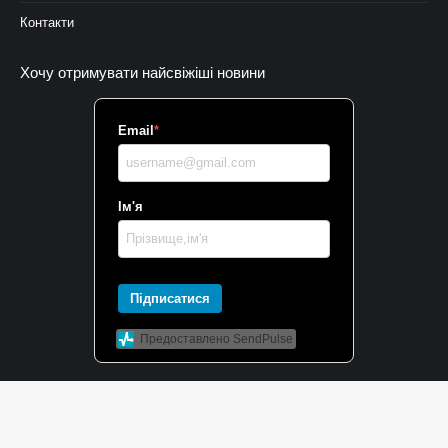
Контакти
Хочу отримувати найсвіжіші новини
Email
*
Ім'я
Підписатися
Предоставлено SendPulse
Контакти
press@uncg.org.ua