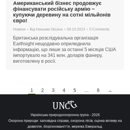
Американський бізнес продовжує
фінансувати російську армію −
купуючи деревину на сотні мільйонів
євро!
Новини
Від
Наньєва Оксана
09.10.2023
0 Comments
Британська розслідувальна організація
Earthsight нещодавно оприлюднила
інформацію, що лише за останні 5 місяців США
імпортувало на 341 млн. доларів фанеру,
виготовлену в росії.
1
2
3
4
5
…
8
→
Українська природоохоронна група - 2026
Охорона природи: заповідна справа, охорона лісів, оцінка впливу на
довкілля, біорізноманіття, мережа Емеральд.