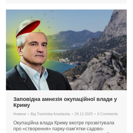
Заповідна амнезія окупаційної влади у
Криму
Новини
Від
Travinska Anastasiia
29.12.2025
0 Comments
Окупаційна влада Криму вкотре прозвітувала
про «створення» парку-пам’ятки садово-