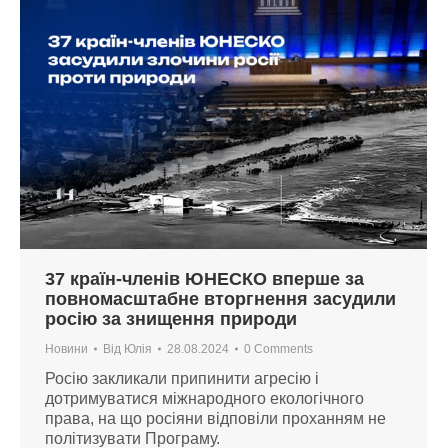
37 країн-членів ЮНЕСКО вперше за
повномасштабне вторгнення засудили
росію за знищення природи
Новини
Від
Юлія
28.08.2024
0 Comments
Росію закликали припинити агресію і
дотримуватися міжнародного екологічного
права, на що росіяни відповіли проханням не
політизувати Програму.