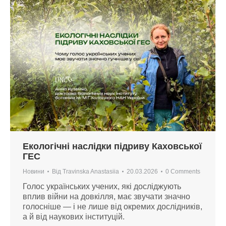
Екологічні наслідки підриву Каховської
ГЕС
Новини
Від
Travinska Anastasiia
20.03.2026
0 Comments
Голос українських учених, які досліджують
вплив війни на довкілля, має звучати значно
голосніше — і не лише від окремих дослідників,
а й від наукових інституцій.