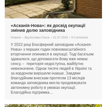
«Асканія-Нова»: як досвід окупації
змінив долю заповідника
Новини
Від
Богомаз Ольга
01.07.2026
0 Comments
У 2022 році Біосферний заповідник «Асканія-
Нова» з перших годин повномасштабного
вторгнення опинився в окупації. Тоді багатьом
здавалося, що допомагати йому вже немає
сенсу, – територія недоступна, майбутнє
невизначене. Однак тисячі людей в Україні та
за кордоном вирішили інакше. Завдяки
благодійним внескам протягом 13 місяців
команда заповідника могла продовжувати
автономну роботу в умовах окупації.
Благодійна підтримка…