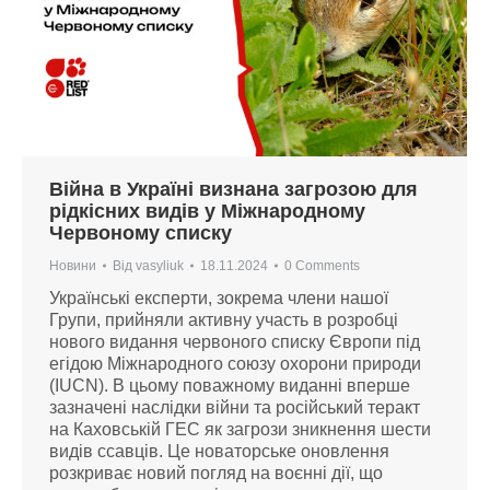
Війна в Україні визнана загрозою для
рідкісних видів у Міжнародному
Червоному списку
Новини
Від
vasyliuk
18.11.2024
0 Comments
Українські експерти, зокрема члени нашої
Групи, прийняли активну участь в розробці
нового видання червоного списку Європи під
егідою Міжнародного союзу охорони природи
(IUCN). В цьому поважному виданні вперше
зазначені наслідки війни та російський теракт
на Каховській ГЕС як загрози зникнення шести
видів ссавців. Це новаторське оновлення
розкриває новий погляд на воєнні дії, що