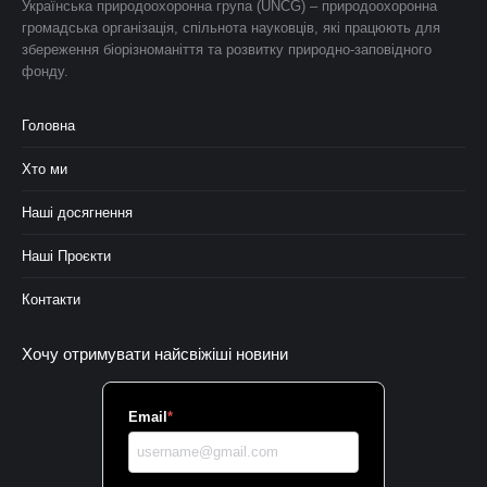
Українська природоохоронна група (UNCG) – природоохоронна
громадська організація, спільнота науковців, які працюють для
збереження біорізноманіття та розвитку природно-заповідного
фонду.
Головна
Хто ми
Наші досягнення
Наші Проєкти
Контакти
Хочу отримувати найсвіжіші новини
Email
*