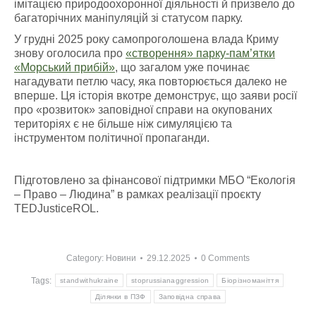
імітацією природоохоронної діяльності й призвело до
багаторічних маніпуляцій зі статусом парку.
У грудні 2025 року самопроголошена влада Криму
знову оголосила про
«створення» парку-пам’ятки
«Морський прибій»
, що загалом уже починає
нагадувати петлю часу, яка повторюється далеко не
вперше. Ця історія вкотре демонструє, що заяви росії
про «розвиток» заповідної справи на окупованих
територіях є не більше ніж симуляцією та
інструментом політичної пропаганди.
Підготовлено за фінансової підтримки МБО “Екологія
– Право – Людина” в рамках реалізації проєкту
TEDJusticeROL.
Category:
Новини
29.12.2025
0 Comments
Tags:
standwithukraine
stoprussianaggression
Біорізноманіття
Ділянки в ПЗФ
Заповідна справа