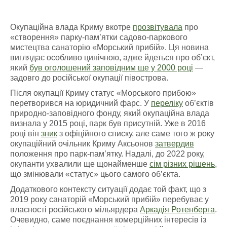
Окупаційна влада Криму вкотре
прозвітувала
про
«створення» парку-пам’ятки садово-паркового
мистецтва санаторію «Морський прибій». Ця новина
виглядає особливо цинічною, адже йдеться про об’єкт,
який
був оголошений заповідним ще у 2000 році
—
задовго до російської окупації півострова.
Після окупації Криму статус «Морського прибою»
перетворився на юридичний фарс. У
переліку
об’єктів
природно-заповідного фонду, який окупаційна влада
визнала у 2015 році, парк був присутній. Уже в 2016
році він
зник
з офіційного списку, але саме того ж року
окупаційний очільник Криму Аксьонов
затвердив
положення про парк-пам’ятку. Надалі, до 2022 року,
окупанти ухвалили ще щонайменше
сім різних рішень
,
що змінювали «статус» цього самого об’єкта.
Додаткового контексту ситуації додає той факт, що з
2019 року санаторій «Морський прибій» перебуває у
власності російського мільярдера
Аркадія Ротенберга
.
Очевидно, саме поєднання комерційних інтересів із