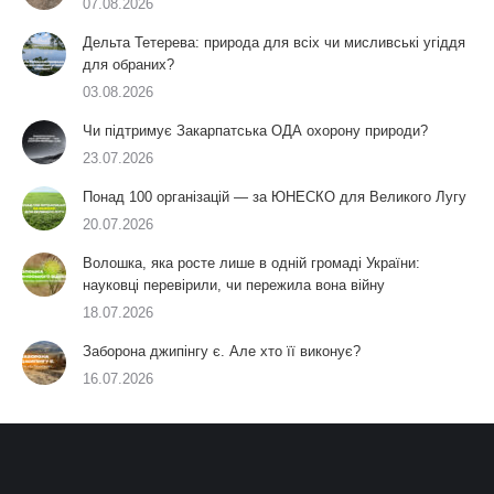
07.08.2026
Дельта Тетерева: природа для всіх чи мисливські угіддя
для обраних?
03.08.2026
Чи підтримує Закарпатська ОДА охорону природи?
23.07.2026
Понад 100 організацій — за ЮНЕСКО для Великого Лугу
20.07.2026
Волошка, яка росте лише в одній громаді України:
науковці перевірили, чи пережила вона війну
18.07.2026
Заборона джипінгу є. Але хто її виконує?
16.07.2026