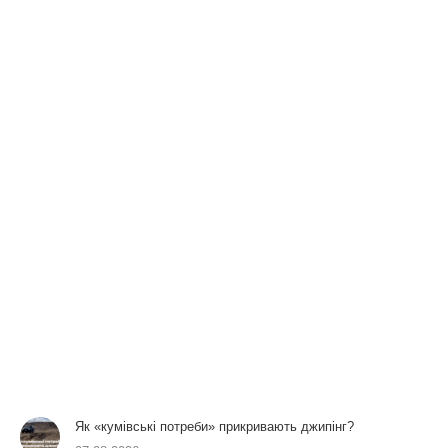
Як «кумівські потреби» прикривають джипінг?