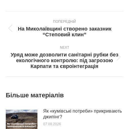
Post
ПОПЕРЕДНІЙ
navigation
На Миколаївщині створено заказник
Попередній
“Степовий клин”
пост:
NEXT
Уряд може дозволити санітарні рубки без
Next
екологічного контролю: під загрозою
post:
Карпати та євроінтеграція
Більше матеріалів
Як «кумівські потреби» прикривають
джипінг?
07.08.2026