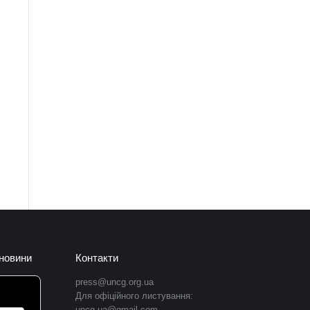
 новини
Контакти
press@uncg.org.ua
Для офіційного листування:
uncg.ua@gmail.com