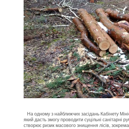
На одному з найближчих засідань Кабінету Міні
який дасть змогу проводити суцільні санітарні р
створює ризик масового знищення лісів, зокрема 