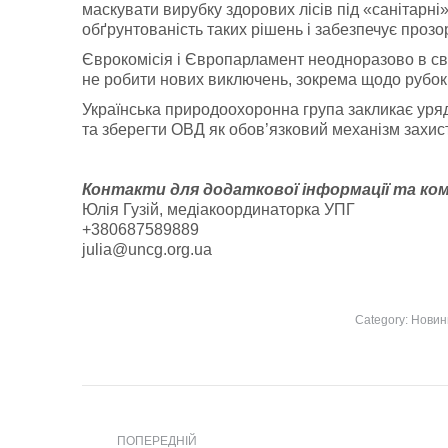
маскувати вирубку здорових лісів під «санітарні
обґрунтованість таких рішень і забезпечує прозо
Єврокомісія і Європарламент неодноразово в сво
не робити нових виключень, зокрема щодо рубок
Українська природоохоронна група закликає уряд 
та зберегти ОВД як обов’язковий механізм захисту
Контакти для додаткової інформації та ком
Юлія Гузій, медіакоординаторка УПГ
+380687589889
julia@uncg.org.ua
Category:
Новин
Post
navigation
ПОПЕРЕДНІЙ