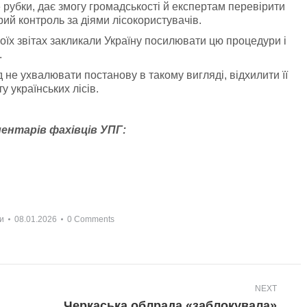
» рубки, дає змогу громадськості й експертам перевірити
рий контроль за діями лісокористувачів.
їх звітах закликали Україну посилювати цю процедури і
.
не ухвалювати постанову в такому вигляді, відхилити її
 українських лісів.
ентарів фахівців УПГ:
и
08.01.2026
0 Comments
NEXT
Черкаська облрада «заблокувала»