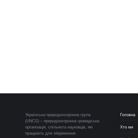
Українська природоохоронна група
Головна
(UNCG) – природоохоронна громадська
організація, спільнота науковців, які
Хто ми
працюють для збереження