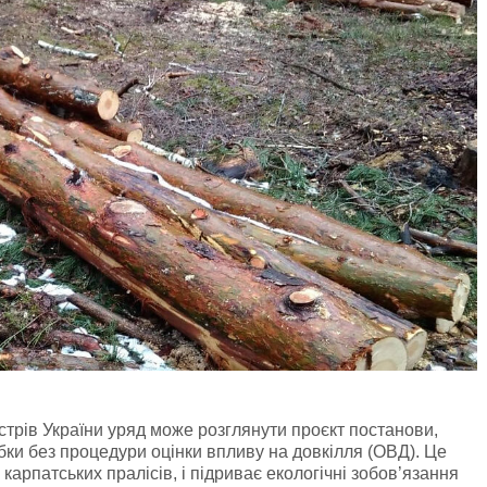
стрів України уряд може розглянути проєкт постанови,
убки без процедури оцінки впливу на довкілля (ОВД). Це
карпатських пралісів, і підриває екологічні зобов’язання