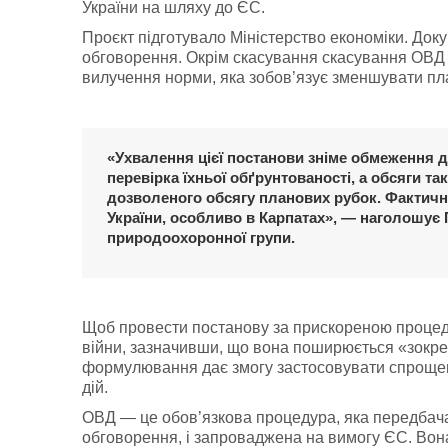
України на шляху до ЄС.
Проєкт підготувало Міністерство економіки. Док
обговорення. Окрім скасування скасування ОВД д
вилучення норми, яка зобов’язує зменшувати план
«Ухвалення цієї постанови зніме обмеження д
перевірка їхньої обґрунтованості, а обсяги т
дозволеного обсягу планових рубок. Фактично
України, особливо в Карпатах», — наголошує
природоохоронної групи.
Щоб провести постанову за прискореною процедур
війни, зазначивши, що вона поширюється «зокрема
формулювання дає змогу застосовувати спрощення
дій.
ОВД — це обов’язкова процедура, яка передбачає 
обговорення, і запроваджена на вимогу ЄС. Вон