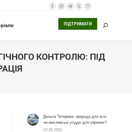
ПІДТРИМАТИ
али
Facebook
Instagram
Telegram
X
Website
Search:
сторінка
сторінка
сторінка
сторінка
сторінка
ПІДТРИМАТИ
ріали
відкривається
відкривається
відкривається
відкривається
відкривається
Search:
у
у
у
у
у
новому
новому
новому
новому
новому
вікні
вікні
вікні
вікні
вікні
ГІЧНОГО КОНТРОЛЮ: ПІД
РАЦІЯ
Дельта Тетерева: природа для всіх
чи мисливські угіддя для обраних?
03.08.2026