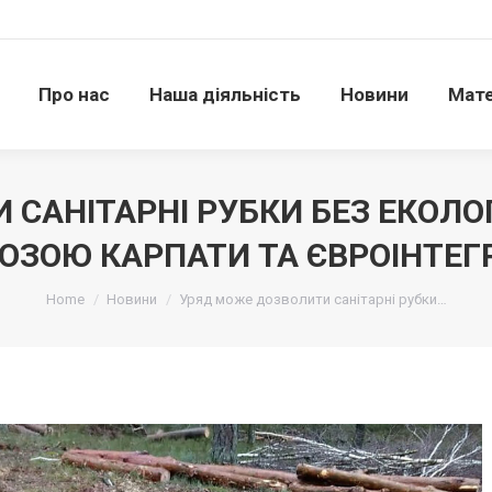
Про нас
Наша діяльність
Новини
Матері
Про нас
Наша діяльність
Новини
Мате
САНІТАРНІ РУБКИ БЕЗ ЕКОЛО
ОЗОЮ КАРПАТИ ТА ЄВРОІНТЕГ
Ви тут:
Home
Новини
Уряд може дозволити санітарні рубки…