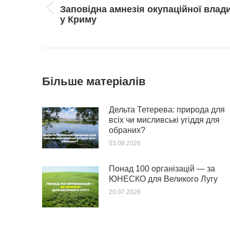
Заповідна амнезія окупаційної влад
Попередній
у Криму
пост:
Більше матеріалів
Дельта Тетерева: природа для
всіх чи мисливські угіддя для
обраних?
03.08.2026
Понад 100 організацій — за
ЮНЕСКО для Великого Лугу
20.07.2026