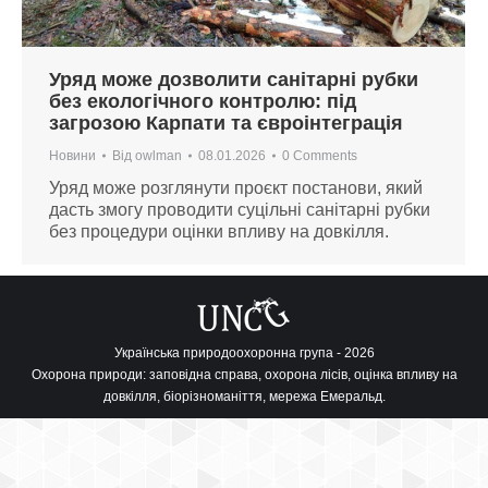
Уряд може дозволити санітарні рубки
без екологічного контролю: під
загрозою Карпати та євроінтеграція
Новини
Від
owlman
08.01.2026
0 Comments
Уряд може розглянути проєкт постанови, який
дасть змогу проводити суцільні санітарні рубки
без процедури оцінки впливу на довкілля.
Українська природоохоронна група - 2026
Охорона природи: заповідна справа, охорона лісів, оцінка впливу на
довкілля, біорізноманіття, мережа Емеральд.