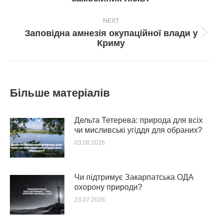
пост:
NEXT
Заповідна амнезія окупаційної влади у
Next
Криму
post:
Більше матеріалів
Дельта Тетерева: природа для всіх
чи мисливські угіддя для обраних?
03.08.2026
Чи підтримує Закарпатська ОДА
охорону природи?
23.07.2026