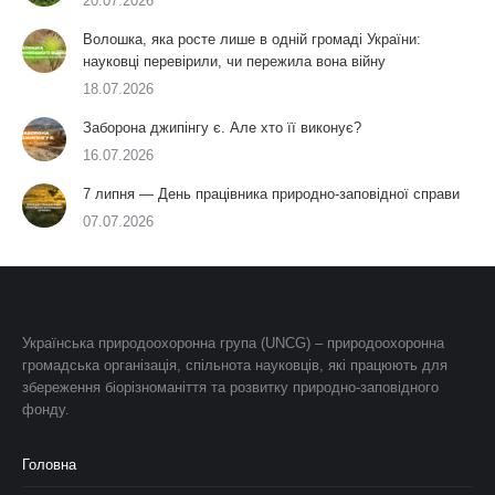
20.07.2026
Волошка, яка росте лише в одній громаді України:
науковці перевірили, чи пережила вона війну
18.07.2026
Заборона джипінгу є. Але хто її виконує?
16.07.2026
7 липня — День працівника природно-заповідної справи
07.07.2026
Українська природоохоронна група (UNCG) – природоохоронна
громадська організація, спільнота науковців, які працюють для
збереження біорізноманіття та розвитку природно-заповідного
фонду.
Головна