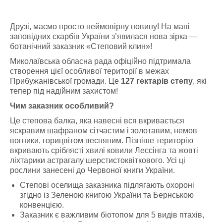
Друзі, маємо просто неймовірну новину! На мапі
заповідних скарбів України з’явилася нова зірка —
ботанічний заказник «Степовий клин»!
Миколаївська обласна рада офіційно підтримала
створення цієї особливої території в межах
Прибужанівської громади. Це
127 гектарів степу
, які
тепер під надійним захистом!
Чим заказник особливий?
Це степова балка, яка навесні вся вкривається
яскравим шафраном сітчастим і золотавим, немов
вогники, горицвітом весняним. Пізніше територію
вкривають сріблясті хвилі ковили Лессінга та жовті
ліхтарики астрагалу шерстистоквіткового. Усі ці
рослини занесені до Червоної книги України.
Степові оселища заказника підлягають охороні
згідно із Зеленою книгою України та Бернською
конвенцією.
Заказник є важливим біотопом для 5 видів птахів,