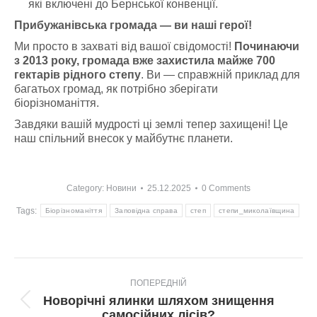
які включені до Бернської конвенції.
Прибужанівська громада — ви наші герої!
Ми просто в захваті від вашої свідомості!
Починаючи
з 2013 року, громада вже захистила майже 700
гектарів рідного степу
. Ви — справжній приклад для
багатьох громад, як потрібно зберігати
біорізноманіття.
Завдяки вашій мудрості ці землі тепер захищені! Це
наш спільний внесок у майбутнє планети.
Category:
Новини
25.12.2025
0 Comments
Tags:
Біорізноманіття
Заповідна справа
степ
степи_миколаївщина
Post
ПОПЕРЕДНІЙ
navigation
Новорічні ялинки шляхом знищення
Попередній
самосійних лісів?