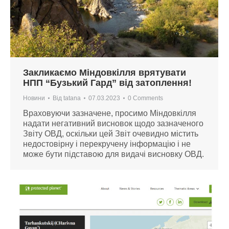
Закликаємо Міндовкілля врятувати
НПП “Бузький Гард” від затоплення!
Новини
Від
tatana
07.03.2023
0 Comments
Враховуючи зазначене, просимо Міндовкілля
надати негативний висновок щодо зазначеного
Звіту ОВД, оскільки цей Звіт очевидно містить
недостовірну і перекручену інформацію і не
може бути підставою для видачі висновку ОВД.