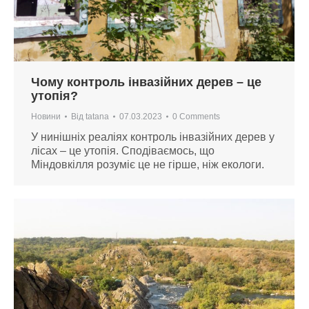
Чому контроль інвазійних дерев – це
утопія?
Новини
Від
tatana
07.03.2023
0 Comments
У нинішніх реаліях контроль інвазійних дерев у
лісах – це утопія. Сподіваємось, що
Міндовкілля розуміє це не гірше, ніж екологи.