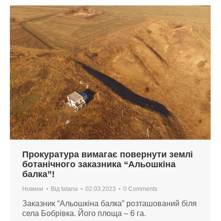
Прокуратура вимагає повернути землі
ботанічного заказника “Альошкіна
балка”!
Новини
Від
tatana
02.03.2023
0 Comments
Заказник “Альошкіна балка” розташований біля
села Бобрівка. Його площа – 6 га.