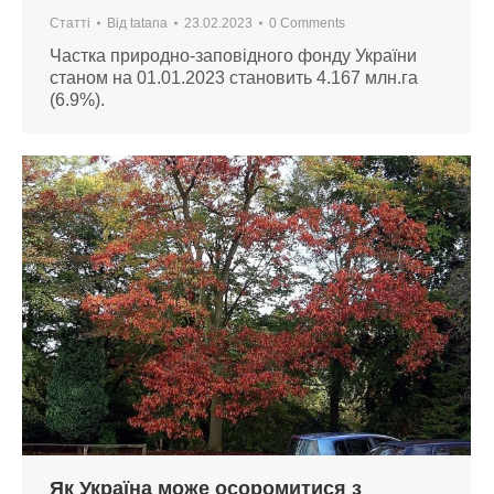
Статті
Від
tatana
23.02.2023
0 Comments
Частка природно-заповідного фонду України
станом на 01.01.2023 становить 4.167 млн.га
(6.9%).
Як Україна може осоромитися з