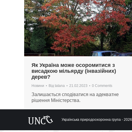
Як Україна може осоромитися з
висадкою мільярду (інвазійних)
дерев?
Новини
Від
tatana
21.02.2023
0 Comments
Залишається сподіватися на адекватне
рішення Міністерства.
Українська природоохоронна група - 2026