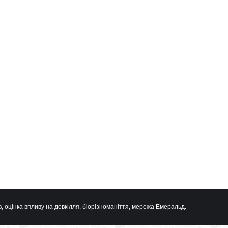
, оцінка впливу на довкілля, біорізноманіття, мережа Емеральд.