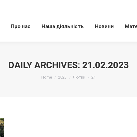
Про нас
Наша діяльність
Новини
Матері
Про нас
Наша діяльність
Новини
Мате
DAILY ARCHIVES:
21.02.2023
Ви тут:
Home
2023
Лютий
21