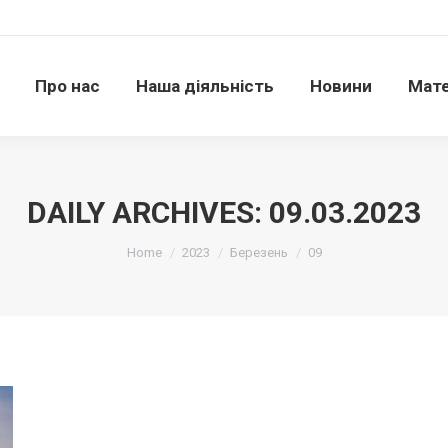
Про нас
Наша діяльність
Новини
Матері
Про нас
Наша діяльність
Новини
Мате
DAILY ARCHIVES:
09.03.2023
Ви тут:
Home
2023
Березень
09