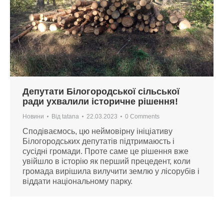
Депутати Білогородської сільської
ради ухвалили історичне рішення!
Новини
Від
tatana
22.03.2023
0 Comments
Сподіваємось, цю неймовірну ініціативу
Білогородських депутатів підтримаюсть і
сусідні громади. Проте саме це рішення вже
увійшло в історію як перший прецедент, коли
громада вирішила вилучити землю у лісорубів і
віддати національному парку.