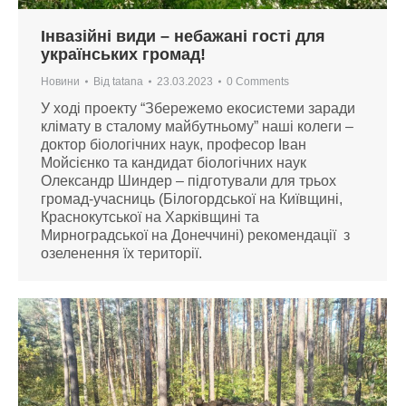
Інвазійні види – небажані гості для
українських громад!
Новини
Від
tatana
23.03.2023
0 Comments
У ході проекту “Збережемо екосистеми заради
клімату в сталому майбутньому” наші колеги –
доктор біологічних наук, професор Іван
Мойсієнко та кандидат біологічних наук
Олександр Шиндер – підготували для трьох
громад-учасниць (Білогордської на Київщині,
Краснокутської на Харківщині та
Мирноградської на Донеччині) рекомендації з
озеленення їх території.