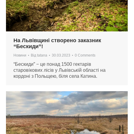
На Львівщині створено заказник
“Бескиди”!
Новини
Від
tatana
30.03.2023
0 Comments
“Бескиди” − це понад 1500 гектарів
старовікових лісів у Львівській області на
кордоні з Польщею, біля села Катина.