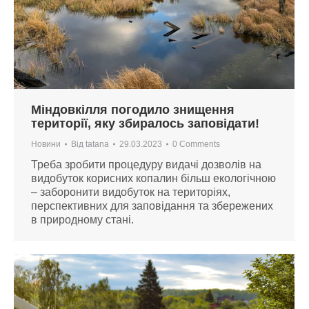
Міндовкілля погодило знищення
території, яку збиралось заповідати!
Новини
Від
tatana
29.03.2023
0 Comments
Треба зробити процедуру видачі дозволів на
видобуток корисних копалин більш екологічною
– заборонити видобуток на територіях,
перспективних для заповідання та збережених
в природному стані.