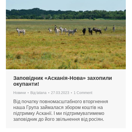
Заповідник «Асканія-Нова» захопили
окупанти!
Новини
Від
tatana
27.03.2023
1 Comment
Від початку повномасштабного вторгнення
наша Група займалася збором коштів на
підтримку Асканії. І ми підтримуватимемо
заповідник до його звільнення від росіян.