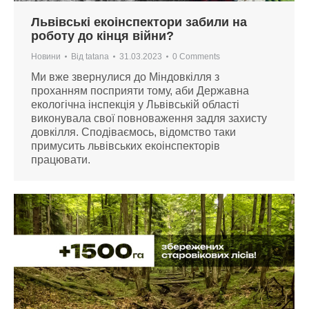
Львівські екоінспектори забили на
роботу до кінця війни?
Новини
Від
tatana
31.03.2023
0 Comments
Ми вже звернулися до Міндовкілля з
проханням посприяти тому, аби Державна
екологічна інспекція у Львівській області
виконувала свої повноваження задля захисту
довкілля. Сподіваємось, відомство таки
примусить львівських екоінспекторів
працювати.