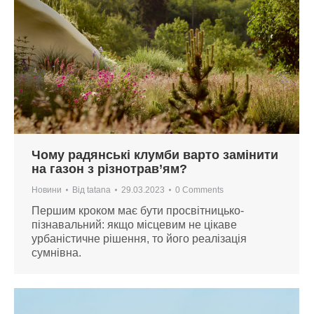
Чому радянські клумби варто замінити
на газон з різнотрав’ям?
Новини
Від
tatana
29.03.2023
0 Comments
Першим кроком має бути просвітницько-
пізнавальний: якщо місцевим не цікаве
урбаністичне рішення, то його реалізація
сумнівна.