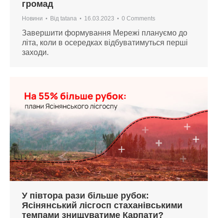
громад
Новини
Від
tatana
16.03.2023
0 Comments
Завершити формування Мережі плануємо до
літа, коли в осередках відбуватимуться перші
заходи.
У півтора рази більше рубок:
Ясінянський лісгосп стаханівськими
темпами знищуватиме Карпати?