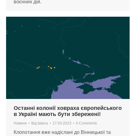
воєнних дій.
Останні колонії ховраха європейського
в Україні мають бути збережені!
Новини
Від
tatana
17.03.2023
0 Comments
Клопотання вже надіслані до Вінницької та