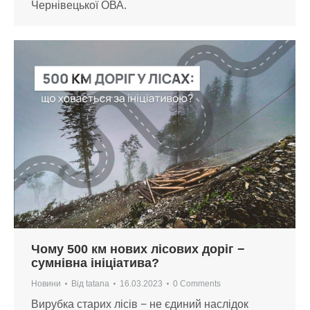
Чернівецької ОВА.
Чому 500 км нових лісових доріг −
сумнівна ініціатива?
Новини
Від
tatana
16.03.2023
0 Comments
Вирубка старих лісів − не єдиний наслідок