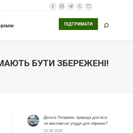
ПІДТРИМАТИ
али
Facebook
Instagram
Telegram
X
Website
Search:
сторінка
сторінка
сторінка
сторінка
сторінка
ПІДТРИМАТИ
ріали
відкривається
відкривається
відкривається
відкривається
відкривається
Search:
у
у
у
у
у
новому
новому
новому
новому
новому
вікні
вікні
вікні
вікні
вікні
 МАЮТЬ БУТИ ЗБЕРЕЖЕНІ!
Дельта Тетерева: природа для всіх
чи мисливські угіддя для обраних?
03.08.2026