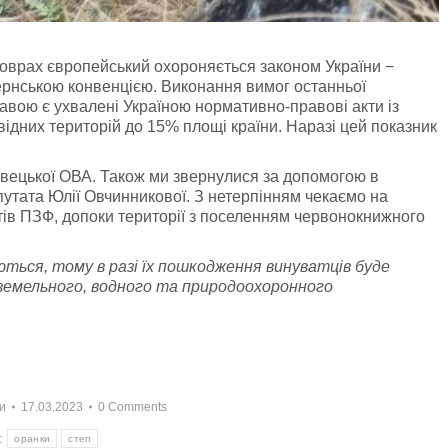
ховрах європейський охороняється законом України −
рнською конвенцією. Виконання вимог останньої
тавою є ухвалені Україною нормативно-правові акти із
ідних територій до 15% площі країни. Наразі цей показник
івецької ОВА. Також ми звернулися за допомогою в
путата Юлії Овчинникової. З нетерпінням чекаємо на
тів ПЗФ, допоки території з поселенням червонокнижного
ються, тому в разі їх пошкодження винуватців буде
 земельного, водного та природоохоронного
и
17.03.2023
0 Comments
:
оранки
степ