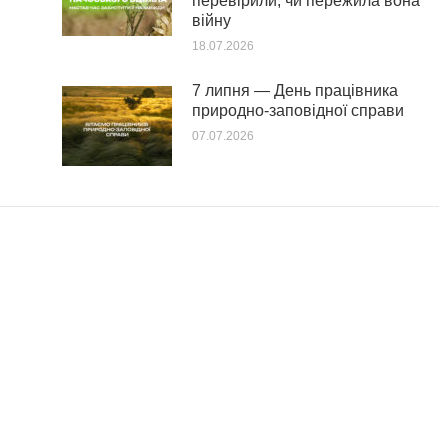
перевірили, чи пережила вона
війну
18.07.2026
7 липня — День працівника
природно-заповідної справи
07.07.2026