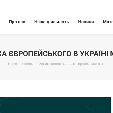
Про нас
Наша діяльність
Новини
Матері
Про нас
Наша діяльність
Новини
Мате
ХА ЄВРОПЕЙСЬКОГО В УКРАЇНІ
Ви тут:
Home
Новини
Останні колонії ховраха європейського в…