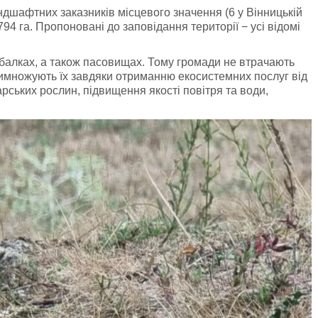
дшафтних заказників місцевого значення (6 у Вінницькій
94 га. Пропоновані до заповідання території − усі відомі
 балках, а також пасовищах. Тому громади не втрачають
римножують їх завдяки отриманню екосистемних послуг від
карських рослин, підвищення якості повітря та води,