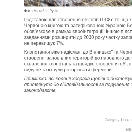
Фото Михайло Русін
Підставою для створення об’єктів ПЗФ є те, що 
Червоною книгою та ратифікованою Україною Бе
обов’язкове в рамках євроінтеграції. Іншою підс
завданнями розширити до 2030 року частку запов
не перевищує 7%.
Клопотання вже надіслані до Вінницької та Черн
створенні заповідних територій до народного де
схвалення клопотань та швидке створення об’єк
виду не зазіхнули розорювати фермери.
Примітка: всі колонії ховраха щорічно обстежу
притягнуто до відповідальності за порушення
законодавств.
Category:
Новин
Tags