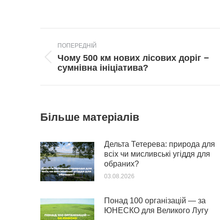
Post
ПОПЕРЕДНІЙ
navigation
Чому 500 км нових лісових доріг −
Попередній
сумнівна ініціатива?
пост:
Більше матеріалів
Дельта Тетерева: природа для
всіх чи мисливські угіддя для
обраних?
03.08.2026
Понад 100 організацій — за
ЮНЕСКО для Великого Лугу