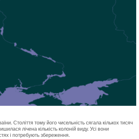
ни. Століття тому його чисельність сягала кількох тисяч
ишилася лічена кількість колоній виду. Усі вони
стях і потребують збереження.