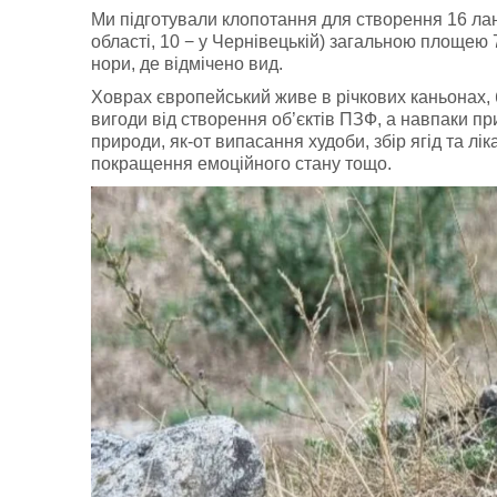
Ми підготували клопотання для створення 16 лан
області, 10 − у Чернівецькій) загальною площею 7
нори, де відмічено вид.
Ховрах європейський живе в річкових каньонах,
вигоди від створення об’єктів ПЗФ, а навпаки п
природи, як-от випасання худоби, збір ягід та лі
покращення емоційного стану тощо.