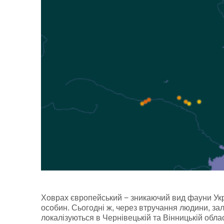
Ховрах європейський − зникаючий вид фауни Украї
особин. Cьогодні ж, через втручання людини, зал
локалізуються в Чернівецькій та Вінницькій обла