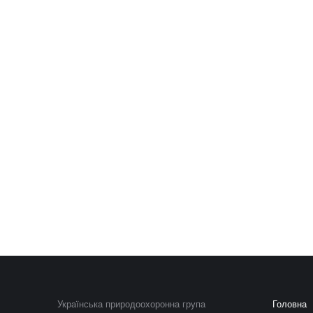
Українська природоохоронна група
Головна