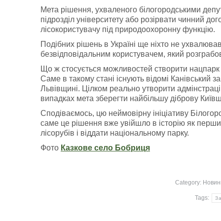
Мета рішення, ухваленого білогородськими депу
підрозділ університету або розірвати чинний дог
лісокористувачу під природоохоронну функцію.
Подібних рішень в Україні ще ніхто не ухвалюва
безвідповідальним користувачем, який розграбову
Що ж стосується можливостей створити нацпарк у
Саме в такому стані існують відомі Канівський за
Львівщині. Цілком реально утворити адмінстрацію
випадках мета зберегти найбільшу діброву Київ
Сподіваємось, цю неймовірну ініціативу Білогоро
саме це рішення вже увійшло в історію як перш
лісорубів і віддати національному парку.
Фото
Казкове
село
Бобриця
Category:
Новин
Tags:
За