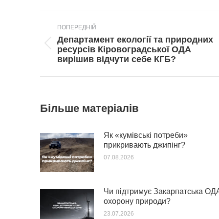
Post
ПОПЕРЕДНІЙ
navigation
Департамент екології та природних
Попередній
ресурсів Кіровоградської ОДА
пост:
вирішив відчути себе КГБ?
Більше матеріалів
Як «кумівські потреби»
прикривають джипінг?
07.08.2026
Чи підтримує Закарпатська ОД
охорону природи?
23.07.2026