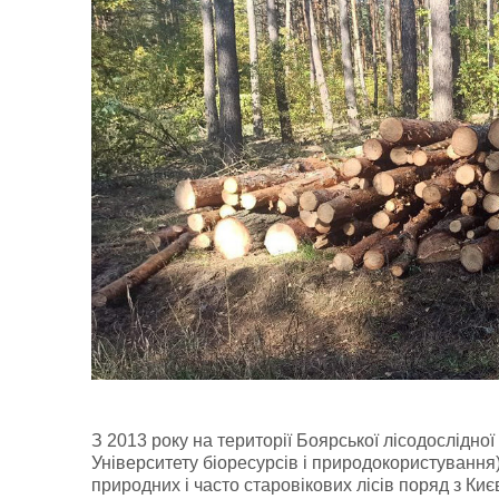
З 2013 року на території Боярської лісодослідно
Університету біоресурсів і природокористування)
природних і часто старовікових лісів поряд з Ки