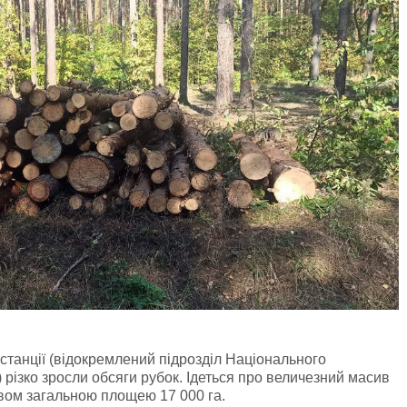
ї станції (відокремлений підрозділ Національного
 різко зросли обсяги рубок. Ідеться про величезний масив
євом загальною площею 17 000 га.