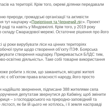
асів на території. Крім того, окремі ділянки передавали
 природи, громадські організації та активісти
я тут нацпарку «
Приірпіння та Чернечий лі
с». Проект
раді та навіть у Міндовкіллі. Крім того, у 2019 року
о складу Смарагдової мережі. Остаточне рішення про його
сі ці роки вирубувати ліси на цінних територіях
робочої групи щодо створення об’єкту ПЗФ. Боярська
оджувати створення нацпарку. Прикривається БЛДС тим,
ово-освітню діяльність». Таке собі товарне використання
може робити з лісом, що заманеться, місцеві жителі
ліс є об’єктом права власності народу, його просто
ди надійшло звернення, підписане 388 жителями села
доручення депутатам звернутися до Кабміну, щоб змінити
риця – з господарського на природно-заповідний та
ісгосп, як би їй цього не хотілось, і її земля насправді