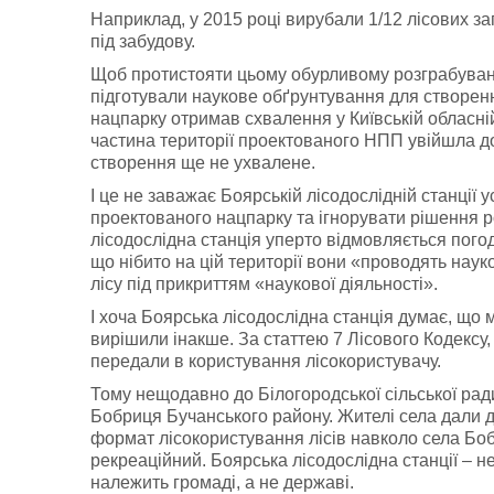
Наприклад, у 2015 році вирубали 1/12 лісових зап
під забудову.
Щоб протистояти цьому обурливому розграбуванню
підготували наукове обґрунтування для створенн
нацпарку отримав схвалення у Київській обласній 
частина території проектованого НПП увійшла д
створення ще не ухвалене.
І це не заважає Боярській лісодослідній станції у
проектованого нацпарку та ігнорувати рішення 
лісодослідна станція уперто відмовляється пог
що нібито на цій території вони «проводять наук
лісу під прикриттям «наукової діяльності».
І хоча Боярська лісодослідна станція думає, що 
вирішили інакше. За статтею 7 Лісового Кодексу, 
передали в користування лісокористувачу.
Тому нещодавно до Білогородської сільської ра
Бобриця Бучанського району. Жителі села дали 
формат лісокористування лісів навколо села Боб
рекреаційний. Боярська лісодослідна станції – не л
належить громаді, а не державі.