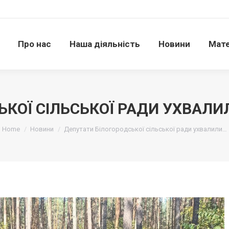
Про нас
Наша діяльність
Новини
Матері
Про нас
Наша діяльність
Новини
Мате
КОЇ СІЛЬСЬКОЇ РАДИ УХВАЛИ
Ви тут:
Home
Новини
Депутати Білогородської сільської ради ухвалили…