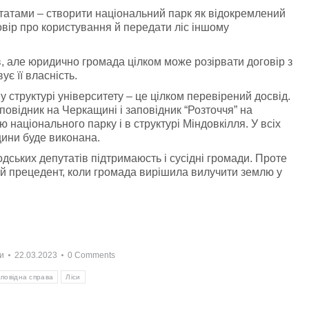
татами – створити національний парк як відокремлений
овір про користування й передати ліс іншому
в, але юридично громада цілком може розірвати договір з
є її власність.
 структурі університету – це цілком перевірений досвід.
повідник на Черкащині і заповідник “Розточчя” на
 національного парку і в структурі Міндовкілля. У всіх
щини буде виконана.
дських депутатів підтримаюсть і сусідні громади. Проте
ий прецедент, коли громада вирішила вилучити землю у
и
22.03.2023
0 Comments
повідна справа
Ліси