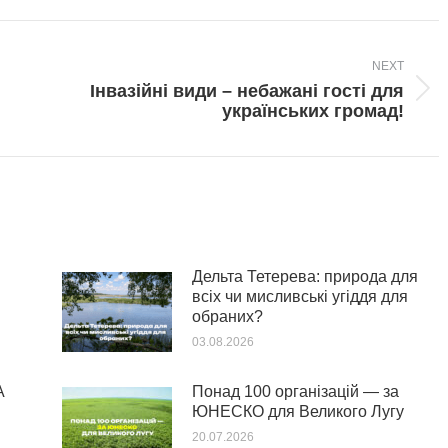
NEXT
Інвазійні види – небажані гості для
Next
українських громад!
post:
Дельта Тетерева: природа для
всіх чи мисливські угіддя для
обраних?
03.08.2026
А
Понад 100 організацій — за
ЮНЕСКО для Великого Лугу
20.07.2026