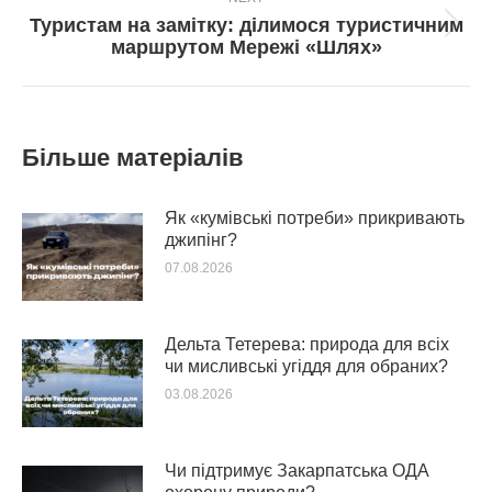
Туристам на замітку: ділимося туристичним
Next
маршрутом Мережі «Шлях»
post:
Більше матеріалів
Як «кумівські потреби» прикривають
джипінг?
07.08.2026
Дельта Тетерева: природа для всіх
чи мисливські угіддя для обраних?
03.08.2026
Чи підтримує Закарпатська ОДА