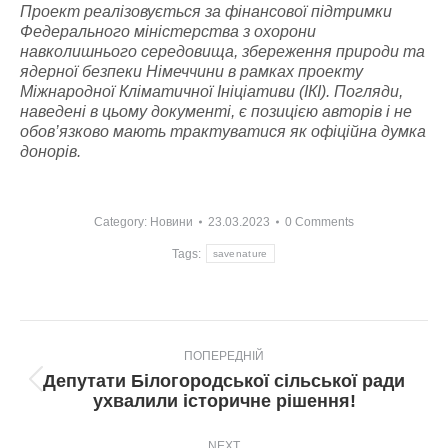
Проект реалізовується за фінансової підтримки
Федерального міністерства з охорони
навколишнього середовища, збереження природи та
ядерної безпеки Німеччини в рамках проекту
Міжнародної Кліматичної Ініціативи (ІКІ). Погляди,
наведені в цьому документі, є позицією авторів і не
обов’язково мають трактуватися як офіційна думка
донорів
.
Category:
Новини
23.03.2023
0 Comments
Tags:
savenature
Post
ПОПЕРЕДНІЙ
navigation
Депутати Білогородської сільської ради
Попередній
ухвалили історичне рішення!
пост:
NEXT