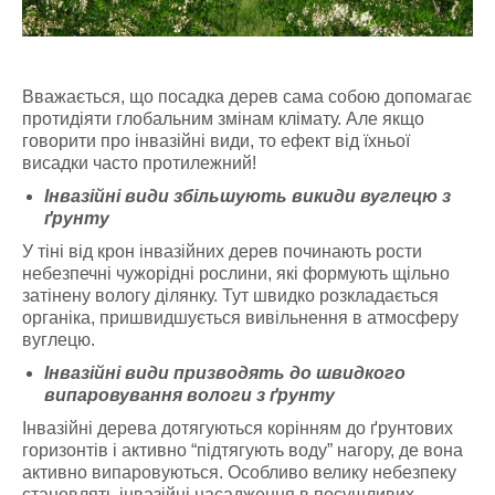
Вважається, що посадка дерев сама собою допомагає
протидіяти глобальним змінам клімату. Але якщо
говорити про інвазійні види, то ефект від їхньої
висадки часто протилежний!
Інвазійні види збільшують викиди вуглецю з
ґрунту
У тіні від крон інвазійних дерев починають рости
небезпечні чужорідні рослини, які формують щільно
затінену вологу ділянку. Тут швидко розкладається
органіка, пришвидшується вивільнення в атмосферу
вуглецю.
Інвазійні види призводять до швидкого
випаровування вологи з ґрунту
Інвазійні дерева дотягуються корінням до ґрунтових
горизонтів і активно “підтягують воду” нагору, де вона
активно випаровуються. Особливо велику небезпеку
становлять інвазійні насадження в посушливих