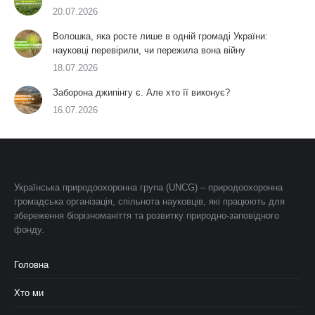
20.07.2026
Волошка, яка росте лише в одній громаді України:
науковці перевірили, чи пережила вона війну
18.07.2026
Заборона джипінгу є. Але хто її виконує?
16.07.2026
Українська природоохоронна група (UNCG) – природоохоронна
громадська організація, спільнота науковців, які працюють для
збереження біорізноманіття та розвитку природно-заповідного
фонду.
Головна
Хто ми