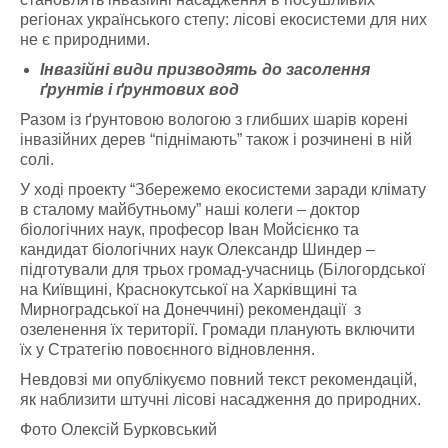
регіонах українського степу: лісові екосистеми для них
не є природними.
Інвазійні види призводять до засолення
ґрунтів і ґрунтових вод
Разом із ґрунтовою вологою з глибших шарів корені
інвазійних дерев “піднімають” також і розчинені в ній
солі.
У ході проекту “Збережемо екосистеми заради клімату
в сталому майбутньому” наші колеги – доктор
біологічних наук, професор Іван Мойсієнко та
кандидат біологічних наук Олександр Шиндер –
підготували для трьох громад-учасниць (Білогордської
на Київщині, Краснокутської на Харківщині та
Мирноградської на Донеччині) рекомендації з
озеленення їх території. Громади планують включити
їх у Стратегію повоєнного відновлення.
Невдовзі ми опублікуємо повний текст рекомендацій,
як наблизити штучні лісові насадження до природних.
Фото Олексій Бурковський