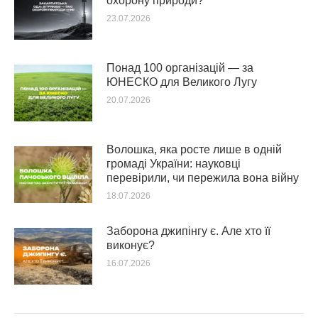
охорону природи?
23.07.2026
Понад 100 організацій — за
ЮНЕСКО для Великого Лугу
20.07.2026
Волошка, яка росте лише в одній
громаді України: науковці
перевірили, чи пережила вона війну
18.07.2026
Заборона джипінгу є. Але хто її
виконує?
16.07.2026