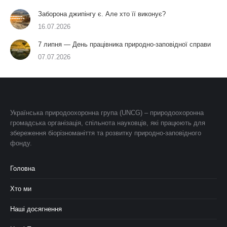
Заборона джипінгу є. Але хто її виконує?
16.07.2026
7 липня — День працівника природно-заповідної справи
07.07.2026
Українська природоохоронна група (UNCG) – природоохоронна
громадська організація, спільнота науковців, які працюють для
збереження біорізноманіття та розвитку природно-заповідного
фонду.
Головна
Хто ми
Наші досягнення