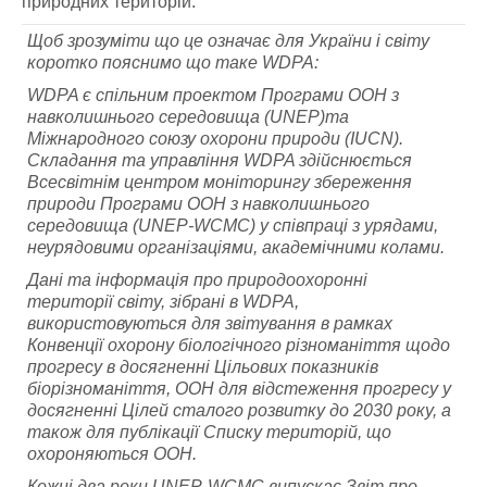
природних територій.
Щоб зрозуміти що це означає для України і світу
коротко пояснимо що таке WDPA:
WDPA є спільним проектом Програми ООН з
навколишнього середовища (UNEP)та
Міжнародного союзу охорони природи (IUCN).
Складання та управління WDPA здійснюється
Всесвітнім центром моніторингу збереження
природи Програми ООН з навколишнього
середовища (UNEP-WCMC) у співпраці з урядами,
неурядовими організаціями, академічними колами.
Дані та інформація про природоохоронні
території світу, зібрані в WDPA,
використовуються для звітування в рамках
Конвенції охорону біологічного різноманіття щодо
прогресу в досягненні Цільових показників
біорізноманіття, ООН для відстеження прогресу у
досягненні Цілей сталого розвитку до 2030 року, а
також для публікації Списку територій, що
охороняються ООН.
Кожні два роки UNEP-WCMC випускає Звіт про