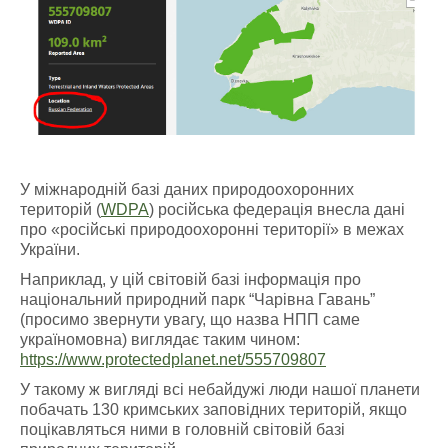
У міжнародній базі даних природоохоронних
територій (
WDPA
) російська федерація внесла дані
про «російські природоохоронні території» в межах
України.
Наприклад, у цій світовій базі інформація про
національний природний парк “Чарівна Гавань”
(просимо звернути увагу, що назва НПП саме
україномовна) виглядає таким чином:
https://www.protectedplanet.net/555709807
У такому ж вигляді всі небайдужі люди нашої планети
побачать 130 кримських заповідних територій, якщо
поцікавляться ними в головній світовій базі