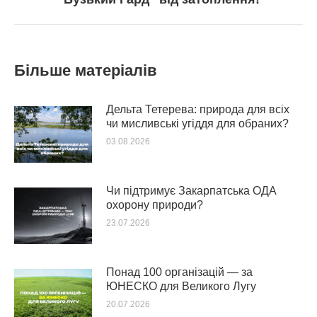
post:
Більше матеріалів
Дельта Тетерева: природа для всіх
чи мисливські угіддя для обраних?
03.08.2026
Чи підтримує Закарпатська ОДА
охорону природи?
23.07.2026
Понад 100 організацій — за
ЮНЕСКО для Великого Лугу
20.07.2026