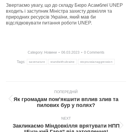
Звертаємо увагу, що до складу Бюро Асамблеї UNEP
входить і заступник Міністра захисту довкілля та
природних ресурсів України, який мав би
відслідковувати питання роботи UNEP.
Category:
Новини
06.03.2023
0 Comments
Tags:
savenature
standwithukraine
stoprussianaggression
Post
ПОПЕРЕДНІЙ
navigation
Як громадам пом’якшити вплив злив та
Попередній
пилових бур у полях?
пост:
NEXT
Закликаємо Міндовкілля врятувати НПП
Next
“Бузький Гард” від затоплення!