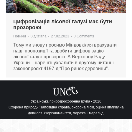
Цифровізація лісової галузі має бути
прозорою!
Новини
Від
tatana
27.02.2023
0 Comments
Тому ми знову просимо Міндовкілля врахувати
наші пропозиції та зробити цифровізацію
лісової галузі прозорою. А Верховну Раду
України – нарешті ухвалити в другому читанні
законопроєкт 4197-д “Про ринок деревини”.
Українська природоохоронна група - 2026
Охорона природи: заповідна справа, охорона лісів, оцінка впливу на
довкілля, біорізноманіття, мережа Емеральд.