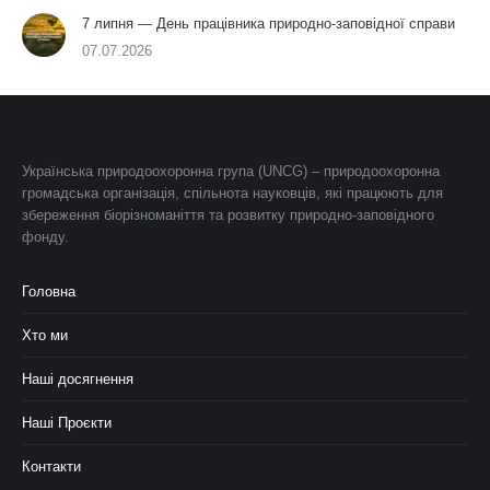
7 липня — День працівника природно-заповідної справи
07.07.2026
Українська природоохоронна група (UNCG) – природоохоронна
громадська організація, спільнота науковців, які працюють для
збереження біорізноманіття та розвитку природно-заповідного
фонду.
Головна
Хто ми
Наші досягнення
Наші Проєкти
Контакти