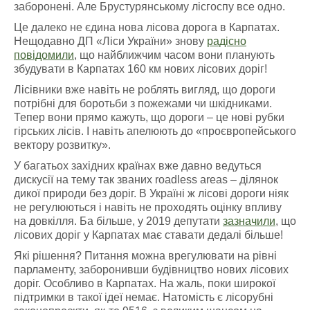
заборонені. Але Брустурянському лісгоспу все одно.
Це далеко не єдина нова лісова дорога в Карпатах.
Нещодавно ДП «Ліси України» знову
радісно
повідомили
, що найближчим часом вони планують
збудувати в Карпатах 160 км нових лісових доріг!
Лісівники вже навіть не роблять вигляд, що дороги
потрібні для боротьби з пожежами чи шкідниками.
Тепер вони прямо кажуть, що дороги – це нові рубки
гірських лісів. І навіть апелюють до «проєвропейського
вектору розвитку».
У багатьох західних країнах вже давно ведуться
дискусії на тему так званих roadless areas – ділянок
дикої природи без доріг. В Україні ж лісові дороги ніяк
не регулюються і навіть не проходять оцінку впливу
на довкілля. Ба більше, у 2019 депутати
зазначили
, що
лісових доріг у Карпатах має ставати дедалі більше!
Які рішення? Питання можна врегулювати на рівні
парламенту, заборонивши будівництво нових лісових
доріг. Особливо в Карпатах. На жаль, поки широкої
підтримки в такої ідеї немає. Натомість є лісорубні