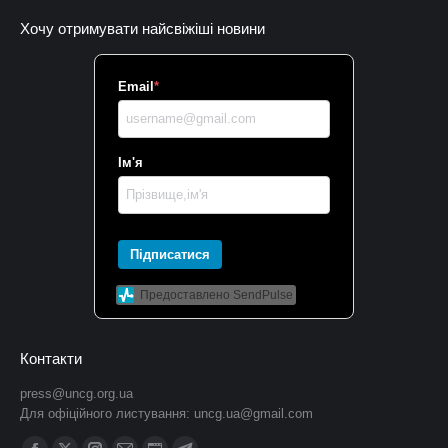
Хочу отримувати найсвіжіші новини
Email
*
Ім'я
Підписатися
Предоставлено SendPulse
Контакти
press@uncg.org.ua
Для офіційного листування:
uncg.ua@gmail.com
Find us on: