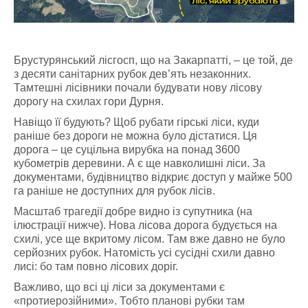
Брустурянський лісгосп, що на Закарпатті, – це той, де
з десяти санітарних рубок дев’ять незаконних.
Тамтешні лісівники почали будувати нову лісову
дорогу на схилах гори Дурня.
Навіщо її будують? Щоб рубати гірські ліси, куди
раніше без дороги не можна було дістатися. Ця
дорога – це суцільна вирубка на понад 3600
кубометрів деревини. А є ще навколишні ліси. За
документами, будівництво відкриє доступ у майже 500
га раніше не доступних для рубок лісів.
Масштаб трагедії добре видно із супутника (на
ілюстрації нижче). Нова лісова дорога будується на
схилі, усе ще вкритому лісом. Там вже давно не було
серйозних рубок. Натомість усі сусідні схили давно
лисі: бо там повно лісових доріг.
Важливо, що всі ці ліси за документами є
«протиерозійними». Тобто планові рубки там