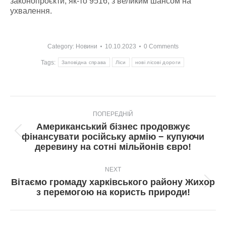
законопроєкти, як-то 9516, з великим шансом на
ухвалення.
Category:
Новини
10.10.2023
0 Comments
Tags:
Заповідна справа
Ліси
нові лісові дороги
Post
ПОПЕРЕДНІЙ
navigation
Американський бізнес продовжує
Попередній
фінансувати російську армію − купуючи
пост:
деревину на сотні мільйонів євро!
NEXT
Вітаємо громаду харківського району Жихор
Next
з перемогою на користь природи!
post: