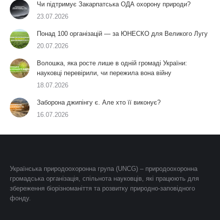
Чи підтримує Закарпатська ОДА охорону природи?
23.07.2026
Понад 100 організацій — за ЮНЕСКО для Великого Лугу
20.07.2026
Волошка, яка росте лише в одній громаді України:
науковці перевірили, чи пережила вона війну
18.07.2026
Заборона джипінгу є. Але хто її виконує?
16.07.2026
Українська природоохоронна група (UNCG) – природоохоронна
громадська організація, спільнота науковців, які працюють для
збереження біорізноманіття та розвитку природно-заповідного
фонду.