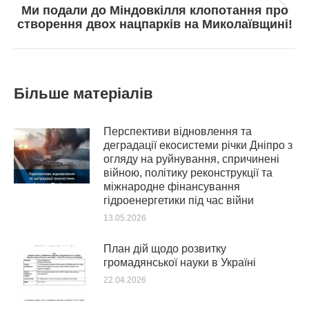
Ми подали до Міндовкілля клопотання про
Next
створення двох нацпарків на Миколаївщині!
post:
Більше матеріалів
Перспективи відновлення та
деградації екосистеми річки Дніпро з
огляду на руйнування, спричинені
війною, політику реконструкції та
міжнародне фінансування
гідроенергетики під час війни
13.05.2026
План дій щодо розвитку
громадянської науки в Україні
22.04.2026