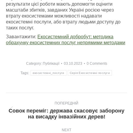
результати цієї роботи мають допомогти оцінити
масштаби збитків, завданих Україні росією через
втрату екосистемами можливості надавати
екосистемні послуги, або втрату людьми доступу до
таких послуг.
Завантажити:
Екосистемний добробут: методика
обрахунку екосистемних послуг непрямими методами
Category:
Публікації
03.10.2023
0 Comments
Tags:
екосистемні_послуги
Серія Екосистемні послуги
Post
ПОПЕРЕДНІЙ
navigation
Совок переміг: держава скасовує заборону
Попередній
на висадку інвазійних дерев!
пост:
NEXT