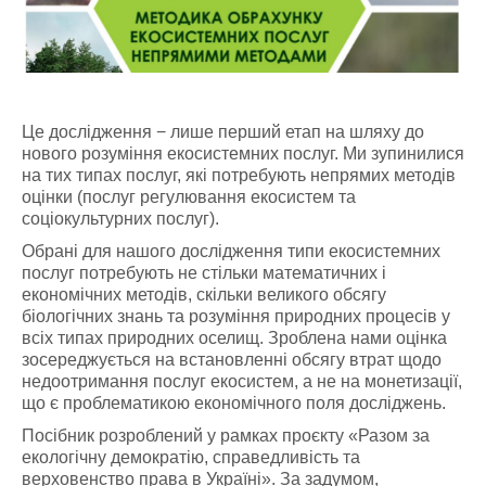
Це дослідження − лише перший етап на шляху до
нового розуміння екосистемних послуг. Ми зупинилися
на тих типах послуг, які потребують непрямих методів
оцінки (послуг регулювання екосистем та
соціокультурних послуг).
Обрані для нашого дослідження типи екосистемних
послуг потребують не стільки математичних і
економічних методів, скільки великого обсягу
біологічних знань та розуміння природних процесів у
всіх типах природних оселищ. Зроблена нами оцінка
зосереджується на встановленні обсягу втрат щодо
недоотримання послуг екосистем, а не на монетизації,
що є проблематикою економічного поля досліджень.
Посібник розроблений у рамках проєкту «Разом за
екологічну демократію, справедливість та
верховенство права в Україні». За задумом,