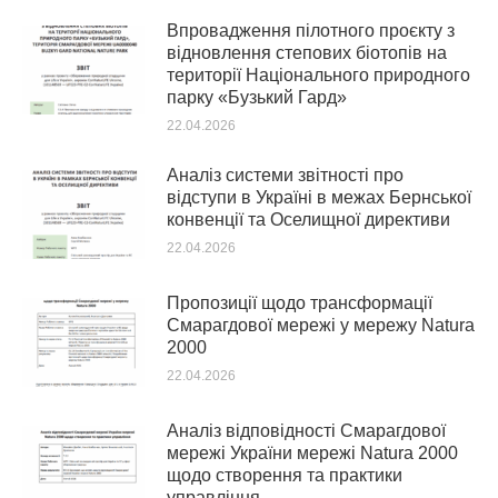
Впровадження пілотного проєкту з
відновлення степових біотопів на
території Національного природного
парку «Бузький Гард»
22.04.2026
Аналіз системи звітності про
відступи в Україні в межах Бернської
конвенції та Оселищної директиви
22.04.2026
Пропозиції щодо трансформації
Смарагдової мережі у мережу Natura
2000
22.04.2026
Аналіз відповідності Смарагдової
мережі України мережі Natura 2000
щодо створення та практики
управління