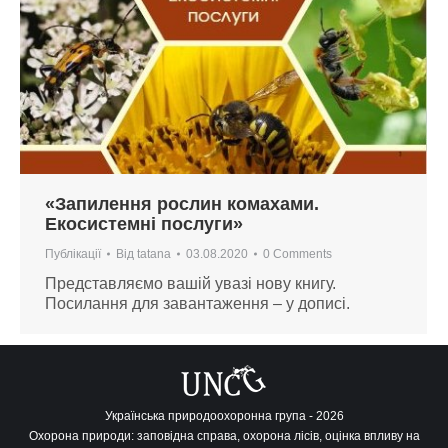
«Запилення рослин комахами.
Екосистемні послуги»
Публікації
Від
tatana
03.08.2020
0 Comments
Представляємо вашій увазі нову книгу.
Посилання для завантаження – у дописі.
Українська природоохоронна група - 2026
Охорона природи: заповідна справа, охорона лісів, оцінка впливу на