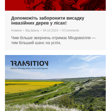
Допоможіть заборонити висадку
інвазійних дерев у лісах!
Новини
Від
tatana
04.10.2023
0 Comments
Чим більше звернень отримає Міндовкілля —
тим більший шанс на успіх.