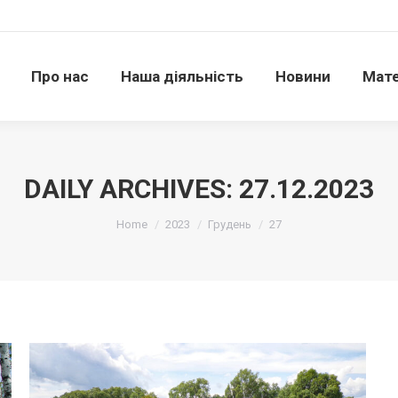
Про нас
Наша діяльність
Новини
Матері
Про нас
Наша діяльність
Новини
Мате
DAILY ARCHIVES:
27.12.2023
Ви тут:
Home
2023
Грудень
27