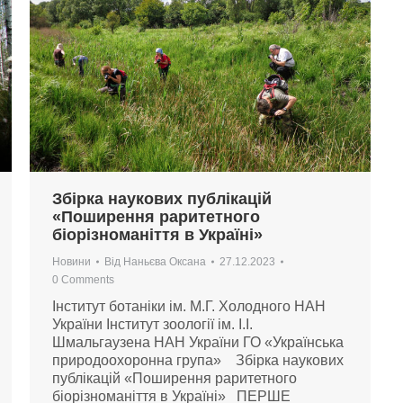
Збірка наукових публікацій
«Поширення раритетного
біорізноманіття в Україні»
Новини
Від
Наньєва Оксана
27.12.2023
0 Comments
Інститут ботаніки ім. М.Г. Холодного НАН
України Інститут зоології ім. І.І.
Шмальгаузена НАН України ГО «Українська
природоохоронна група» Збірка наукових
публікацій «Поширення раритетного
біорізноманіття в Україні» ПЕРШЕ