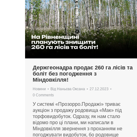
Держгеонадра продає 260 га лісів та
боліт без погодження з
Міндовкілля!
Новини
Від
Наньєва Оксана
27.12.2023
0 Comments
У системі «Прозорро.Продажі» триває
аукціон з продажу родовища «Мак» під
торфовидобуток. Одразу, як нам стало
відомо про ці плани, ми написали в
Міндовкілля звернення з проханням не
погоджувати видобуток, бо родовище