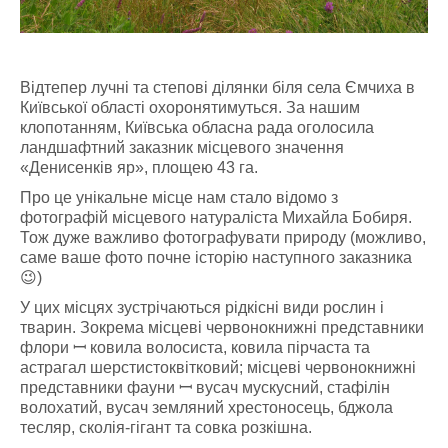
Відтепер лучні та степові ділянки біля села Ємчиха в
Київської області охоронятимуться. За нашим
клопотанням, Київська обласна рада оголосила
ландшафтний заказник місцевого значення
«Денисенків яр», площею 43 га.
Про це унікальне місце нам стало відомо з
фотографій місцевого натураліста Михайла Бобиря.
Тож дуже важливо фотографувати природу (можливо,
саме ваше фото почне історію наступного заказника
😉)
У цих місцях зустрічаються рідкісні види рослин і
тварин. Зокрема місцеві червонокнижні представники
флори ꟷ ковила волосиста, ковила пірчаста та
астрагал шерстистоквітковий; місцеві червонокнижні
представники фауни ꟷ вусач мускусний, стафілін
волохатий, вусач земляний хрестоносець, бджола
тесляр, сколія-гігант та совка розкішна.