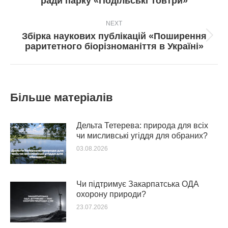
ради парку «Подільські Товтри»
NEXT
Збірка наукових публікацій «Поширення
Next
раритетного біорізноманіття в Україні»
post:
Більше матеріалів
Дельта Тетерева: природа для всіх
чи мисливські угіддя для обраних?
03.08.2026
Чи підтримує Закарпатська ОДА
охорону природи?
23.07.2026