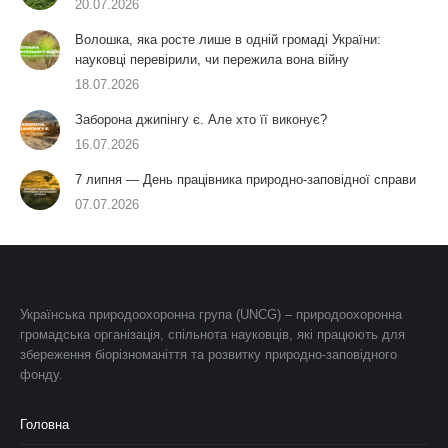
20.07.2026
Волошка, яка росте лише в одній громаді України:
науковці перевірили, чи пережила вона війну
18.07.2026
Заборона джипінгу є. Але хто її виконує?
16.07.2026
7 липня — День працівника природно-заповідної справи
07.07.2026
Українська природоохоронна група (UNCG) – природоохоронна
громадська організація, спільнота науковців, які працюють для
збереження біорізноманіття та розвитку природно-заповідного
фонду.
Головна