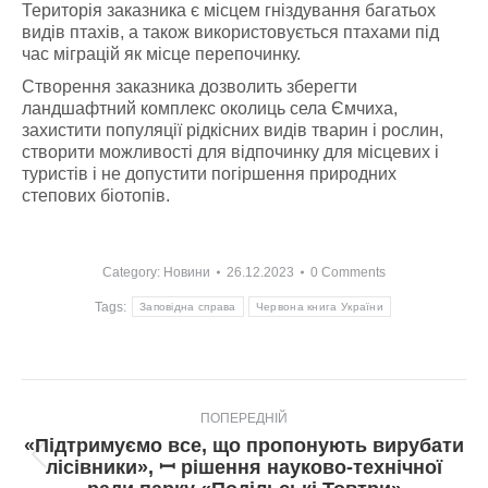
Територія заказника є місцем гніздування багатьох
видів птахів, а також використовується птахами під
час міграцій як місце перепочинку.
Створення заказника дозволить зберегти
ландшафтний комплекс околиць села Ємчиха,
захистити популяції рідкісних видів тварин і рослин,
створити можливості для відпочинку для місцевих і
туристів і не допустити погіршення природних
степових біотопів.
Category:
Новини
26.12.2023
0 Comments
Tags:
Заповідна справа
Червона книга України
Post
ПОПЕРЕДНІЙ
navigation
«Підтримуємо все, що пропонують вирубати
Попередній
лісівники», ꟷ рішення науково-технічної
пост: