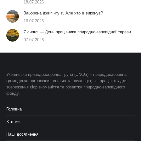
18.07.2026
Заборона джипінгу є. Але хто її виконує?
16.07.2026
7 липня — День працівника природно-заповідної справи
07.07.2026
Українська природоохоронна група (UNCG) – природоохоронна
громадська організація, спільнота науковців, які працюють для
збереження біорізноманіття та розвитку природно-заповідного
фонду.
Головна
Хто ми
Наші досягнення