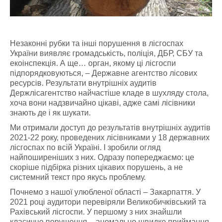
Незаконні рубки та інші порушення в лісгоспах
України виявляє громадськість, поліція, ДБР, СБУ та
екоінспекція. А ще… орган, якому ці лісгоспи
підпорядковуються, – Державне агентство лісових
ресурсів. Результати внутрішніх аудитів
Держлісагентство найчастіше кладе в шухляду стола,
хоча вони надзвичайно цікаві, адже самі лісівники
знають де і як шукати.
Ми отримали доступ до результатів внутрішніх аудитів
2021-22 року, проведених лісівниками у 18 державних
лісгоспах по всій Україні. І зробили огляд
найпоширеніших з них. Одразу попереджаємо: це
скоріше підбірка різних цікавих порушень, а не
системний текст про якусь проблему.
Почнемо з нашої улюбленої області – Закарпаття. У
2021 році аудитори перевіряли Великобичківський та
Рахівський лісгоспи. У першому з них знайшли
класичне порушення – аномально швидке приймання