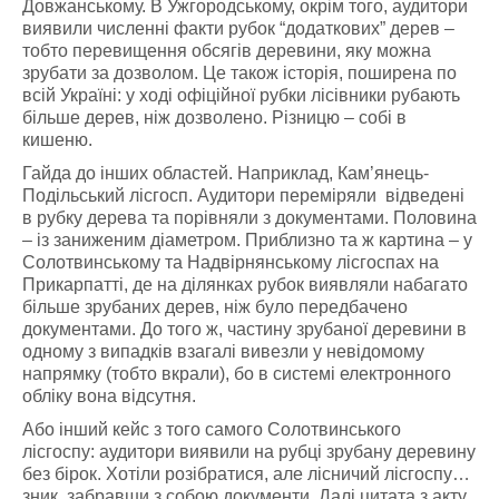
Довжанському. В Ужгородському, окрім того, аудитори
виявили численні факти рубок “додаткових” дерев –
тобто перевищення обсягів деревини, яку можна
зрубати за дозволом. Це також історія, поширена по
всій Україні: у ході офіційної рубки лісівники рубають
більше дерев, ніж дозволено. Різницю – собі в
кишеню.
Гайда до інших областей. Наприклад, Кам’янець-
Подільський лісгосп. Аудитори переміряли відведені
в рубку дерева та порівняли з документами. Половина
– із заниженим діаметром. Приблизно та ж картина – у
Солотвинському та Надвірнянському лісгоспах на
Прикарпатті, де на ділянках рубок виявляли набагато
більше зрубаних дерев, ніж було передбачено
документами. До того ж, частину зрубаної деревини в
одному з випадків взагалі вивезли у невідомому
напрямку (тобто вкрали), бо в системі електронного
обліку вона відсутня.
Або інший кейс з того самого Солотвинського
лісгоспу: аудитори виявили на рубці зрубану деревину
без бірок. Хотіли розібратися, але лісничий лісгоспу…
зник, забравши з собою документи. Далі цитата з акту