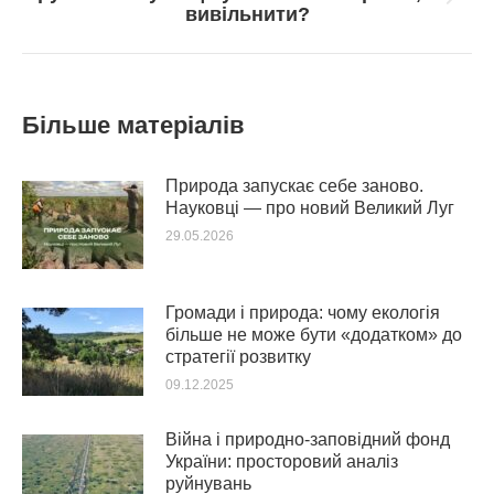
вивільнити?
post:
Більше матеріалів
Природа запускає себе заново.
Науковці — про новий Великий Луг
29.05.2026
Громади і природа: чому екологія
більше не може бути «додатком» до
стратегії розвитку
09.12.2025
Війна і природно-заповідний фонд
України: просторовий аналіз
руйнувань