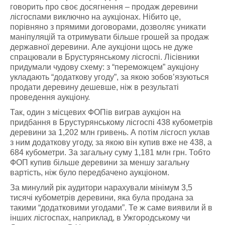
говорить про своє досягнення – продаж деревини
лісгоспами виключно на аукціонах. Нібито це,
порівняно з прямими договорами, дозволяє уникати
маніпуляцій та отримувати більше грошей за продаж
державної деревини. Але аукціони щось не дуже
спрацювали в Брустурянському лісгоспі. Лісівники
придумали чудову схему: з “переможцем” аукціону
укладають “додаткову угоду”, за якою зобов’язуються
продати деревину дешевше, ніж в результаті
проведення аукціону.
Так, один з місцевих ФОПів виграв аукціон на
придбання в Брустурянському лісгоспі 438 кубометрів
деревини за 1,202 млн гривень. А потім лісгосп уклав
з ним додаткову угоду, за якою він купив вже не 438, а
684 кубометри. За загальну суму 1,181 млн грн. Тобто
ФОП купив більше деревини за меншу загальну
вартість, ніж було передбачено аукціоном.
За минулий рік аудитори нарахували мінімум 3,5
тисячі кубометрів деревини, яка була продана за
такими “додатковими угодами”. Те ж саме виявили й в
інших лісгоспах, наприклад, в Ужгородському чи