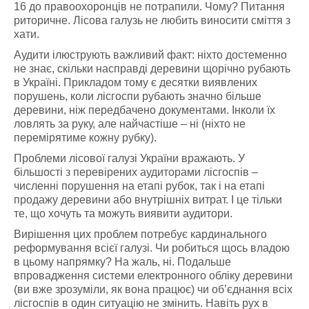
16 до правоохоронців не потрапили. Чому? Питання
риторичне. Лісова галузь не любить виносити сміття з
хати.
Аудити ілюструють важливий факт: ніхто достеменно
не знає, скільки насправді деревини щорічно рубають
в Україні. Прикладом тому є десятки виявлених
порушень, коли лісгоспи рубають значно більше
деревини, ніж передбачено документами. Інколи їх
ловлять за руку, але найчастіше – ні (ніхто не
перемірятиме кожну рубку).
Проблеми лісової галузі України вражають. У
більшості з перевірених аудиторами лісгоспів –
численні порушення на етапі рубок, так і на етапі
продажу деревини або внутрішніх витрат. І це тільки
те, що хочуть та можуть виявити аудитори.
Вирішення цих проблем потребує кардинального
реформування всієї галузі. Чи робиться щось владою
в цьому напрямку? На жаль, ні. Подальше
впровадження системи електронного обліку деревини
(ви вже зрозуміли, як вона працює) чи об’єднання всіх
лісгоспів в один ситуацію не змінить. Навіть рух в