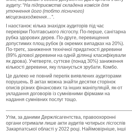
аудиту: “
На підприємстві складена комісія для
уточнення його (тобто лісничого)
місцезнаходження…
”.
І наостанок: кілька знахідок аудиторів під час
перевірки Полтавського лісгоспу. По-перше, санітарна
рубка здорових дерев. По-друге, перевищення
допустимих площ рубок (в окремих випадках на 20%).
По-третє, заниження технічної придатності деревини
(89% ділової деревини на одній ділянці класифікували
як дрова). Учетверте, суттєве (понад 30%) заниження
кількості деревини, яку планується зрубати. Комбо.
Це далеко не повний перелік виявлених аудиторами
порушень. В актах можна знайти десятки сторінок
описів різних фінансових та інших маніпуляцій, як-от
укладання договорів із сумнівними фірмами на
надання сумнівних послуг тощо.
_______________________________________________
Утім, за даними Держлісагентства, правоохоронні
органи отримали лише акти аудитів чотирьох лісгоспів
Закарпатської області у 2022 році. Найімовірніше, інші