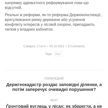
напрямку адекватного реформування поки що
відсутній.
Реальні ж реформи, як-то реформа Держекоінспекції,
врегулювання ринку деревини або усунення
конфлікту інтересів у лісовій охороні, припадають
пилом у владних кабінетах.
Category:
Статті
03.10.2022
0 Comments
Tags:
Ліси
Post
ПОПЕРЕДНІЙ
navigation
Держгеокадастр роздає заповідні ділянки, а
Попередній
потім заперечує очевидні порушення?
пост:
NEXT
Ґрунтовий вуглець у лісах: як зберегти, а не
Next