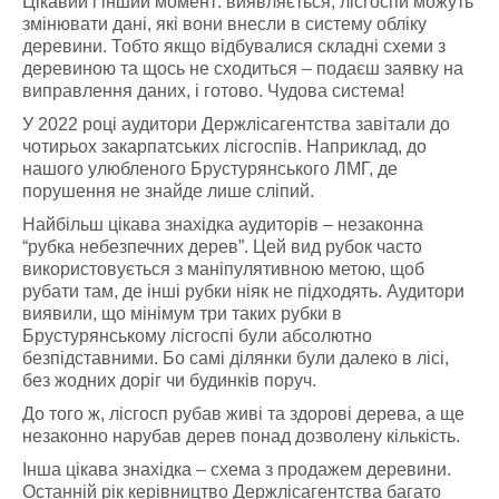
Цікавий і інший момент: виявляється, лісгоспи можуть
змінювати дані, які вони внесли в систему обліку
деревини. Тобто якщо відбувалися складні схеми з
деревиною та щось не сходиться – подаєш заявку на
виправлення даних, і готово. Чудова система!
У 2022 році аудитори Держлісагентства завітали до
чотирьох закарпатських лісгоспів. Наприклад, до
нашого улюбленого Брустурянського ЛМГ, де
порушення не знайде лише сліпий.
Найбільш цікава знахідка аудиторів – незаконна
“рубка небезпечних дерев”. Цей вид рубок часто
використовується з маніпулятивною метою, щоб
рубати там, де інші рубки ніяк не підходять. Аудитори
виявили, що мінімум три таких рубки в
Брустурянському лісгоспі були абсолютно
безпідставними. Бо самі ділянки були далеко в лісі,
без жодних доріг чи будинків поруч.
До того ж, лісгосп рубав живі та здорові дерева, а ще
незаконно нарубав дерев понад дозволену кількість.
Інша цікава знахідка – схема з продажем деревини.
Останній рік керівництво Держлісагентства багато