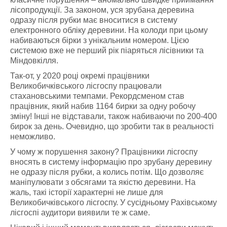
лісопродукції. За законом, уся зрубана деревина
одразу після рубки має вноситися в систему
електронного обліку деревини. На колоди при цьому
набиваються бірки з унікальним номером. Цією
системою вже не перший рік піаряться лісівники та
Міндовкілля.
Так-от, у 2020 році окремі працівники
Великобичківського лісгоспу працювали
стахановськими темпами. Рекордсменом став
працівник, який набив 1164 бирки за одну робочу
зміну! Інші не відставали, також набиваючи по 200-400
бирок за день. Очевидно, що зробити так в реальності
неможливо.
У чому ж порушення закону? Працівники лісгоспу
вносять в систему інформацію про зрубану деревину
не одразу після рубки, а колись потім. Що дозволяє
маніпулювати з обсягами та якістю деревини. На
жаль, такі історії характерні не лише для
Великобичківського лісгоспу. У сусідньому Рахівському
лісгоспі аудитори виявили те ж саме.