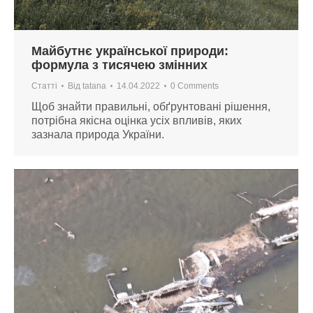
Майбутнє української природи:
формула з тисячею змінних
Статті
Від
tatana
14.04.2022
0 Comments
Щоб знайти правильні, обґрунтовані рішення,
потрібна якісна оцінка усіх впливів, яких
зазнала природа України.