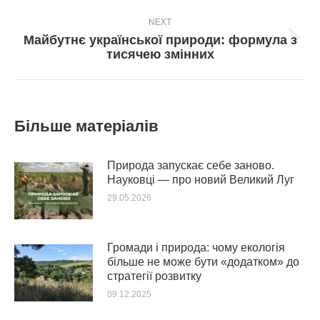
пост:
NEXT
Майбутнє української природи: формула з
Next
тисячею змінних
post:
Більше матеріалів
Природа запускає себе заново.
Науковці — про новий Великий Луг
29.05.2026
Громади і природа: чому екологія
більше не може бути «додатком» до
стратегії розвитку
09.12.2025