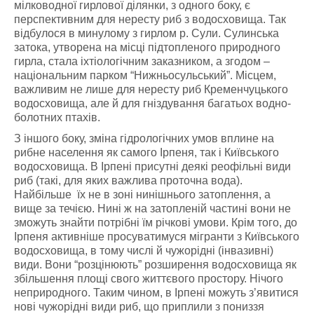
мілководної гирлової ділянки, з одного боку, є
перспективним для нересту риб з водосховища. Так
відбулося в минулому з гирлом р. Сули. Сулинська
затока, утворена на місці підтопленого природного
гирла, стала іхтіологічним заказником, а згодом –
національним парком “Нижньосульський”. Місцем,
важливим не лише для нересту риб Кременчуцького
водосховища, але й для гніздування багатьох водно-
болотних птахів.
З іншого боку, зміна гідрологічних умов вплине на
рибне населення як самого Ірпеня, так і Київського
водосховища. В Ірпені присутні деякі реофільні види
риб (такі, для яких важлива проточна вода).
Найбільше їх не в зоні нинішнього затоплення, а
вище за течією. Нині ж на затопленій частині вони не
зможуть знайти потрібні їм річкові умови. Крім того, до
Ірпеня активніше просуватимуся мігранти з Київського
водосховища, в тому числі й чужорідні (інвазивні)
види. Вони “розцінюють” розширення водосховища як
збільшення площі свого життєвого простору. Нічого
неприродного. Таким чином, в Ірпені можуть з’явитися
нові чужорідні види риб, що приплили з пониззя