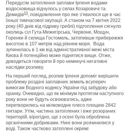
Передусім затоплення заплави Ірпеня водами
водосховища відчулось у селах Козаровичі та
[2]
Демидів
, повідомлення про яке з’явилося ще в час
їхньої тимчасової окупації. А станом на 7 квітня 2022
року (40 днів від підриву греблі) підтоплення сягнуло
околиць сіл Гута-Межигірська, Червоне, Мощун,
Горенки й селища Гостомель, затопивши прибережжя
висотою в 107 метрів над рівнем моря. Вода
зупинилась в 1 км від адміністративної межі міста
Києва й потенційно може піднятися вище. Отже,
доводиться говорити й про неминучі негативні
наслідки розливу.
На перший погляд, розлив Ірпеня допоміг вирішити
проблему роздачі заплавних земель всупереч
вимогам Водного кодексу України під забудову або
оранку. Очевидно, що як мінімум протягом наступного
року вони не будуть освоюватись, адже
перетворились на мілководне плесо площею 2842
гектари. Утім, частина затоплених і вже розораних
територій, вірогідно, ще з осені була оброблена
органічними добривами. Нині вони розчинилися у
воді. Також частково затоплені окремі