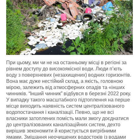
При цьому, ми чи не на останньому місці в регіоні за
рівнем доступу до високоякісної води. Люди п’ють
воду з поверхневих (незахищених) водних горизонтів.
Вона має дуже нестійкий склад, а якість, головною
мірою, залежить від атмосферних опадів та «інших
чинників. “Інший чинник” відбувся в березні 2022 року.
У випадку такого масштабного підтоплення на перше
місце виходить наявність систем централізованого
водопостачання і каналізації. Певно, що не всі
власники затоплених помість мали змогу доєднатися
до централізованих каналізаційних систем, дехто
вирішив зекономити й користується вигрібними
ямами. Змішання неочищених водостоків із водами