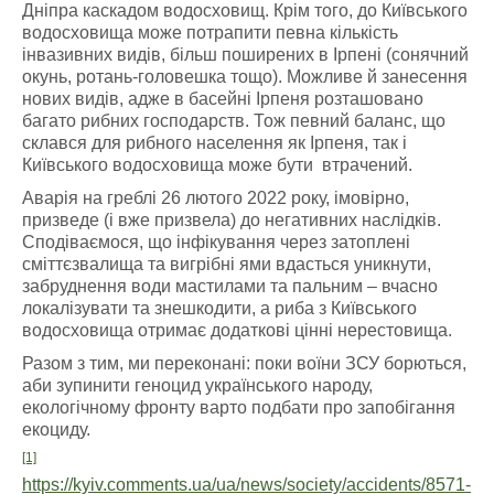
Дніпра каскадом водосховищ. Крім того, до Київського
водосховища може потрапити певна кількість
інвазивних видів, більш поширених в Ірпені (сонячний
окунь, ротань-головешка тощо). Можливе й занесення
нових видів, адже в басейні Ірпеня розташовано
багато рибних господарств. Тож певний баланс, що
склався для рибного населення як Ірпеня, так і
Київського водосховища може бути втрачений.
Аварія на греблі 26 лютого 2022 року, імовірно,
призведе (і вже призвела) до негативних наслідків.
Сподіваємося, що інфікування через затоплені
сміттєзвалища та вигрібні ями вдасться уникнути,
забруднення води мастилами та пальним – вчасно
локалізувати та знешкодити, а риба з Київського
водосховища отримає додаткові цінні нерестовища.
Разом з тим, ми переконані: поки воїни ЗСУ борються,
аби зупинити геноцид українського народу,
екологічному фронту варто подбати про запобігання
екоциду.
[1]
https://kyiv.comments.ua/ua/news/society/accidents/8571-