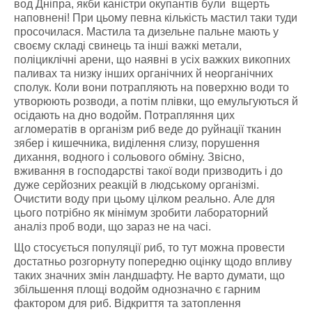
вод Дніпра, якби каністри окупантів були вщерть
наповнені! При цьому певна кількість мастил таки туди
просочилася. Мастила та дизельне пальне мають у
своєму складі свинець та інші важкі метали,
поліциклічні арени, що наявні в усіх важких викопних
паливах та низку інших органічних й неорганічних
сполук. Коли вони потрапляють на поверхню води то
утворюють розводи, а потім плівки, що емульгуються й
осідають на дно водойм. Потрапляння цих
агломератів в організм риб веде до руйнації тканин
зябер і кишечника, виділення слизу, порушення
дихання, водного і сольового обміну. Звісно,
вживання в господарстві такої води призводить і до
дуже серйозних реакцій в людському організмі.
Очистити воду при цьому цілком реально. Але для
цього потрібно як мінімум зробити лабораторний
аналіз проб води, що зараз не на часі.
Що стосується популяції риб, то тут можна провести
достатньо розгорнуту попередню оцінку щодо впливу
таких значних змін ландшафту. Не варто думати, що
збільшення площі водойм однозначно є гарним
фактором для риб. Відкриття та затоплення