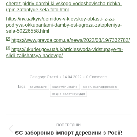
cherez-pidriv-dambi-kiivskogo-vodoshovischa-richka-
irpin-zatoplyue-sela-foto.html
https://nv.ua/kyiv/demidov-v-kievskoy-oblasti-iz-za-
podryva-okkupantami-damby-est-ugroza-zatopleniya-
sela-50226558.html
[2]
https://www.pravda.com.ua/news/2022/03/19/7332782/
[3]
https://ukurier.gov.ua/uk/articles/voda-vidstupaye-ta-
slidi-zalishatsya-nadovgo/
Category:
Статті
14.04.2022
0 Comments
Tags:
savenature
standwithukraine
stoprussianaggression
водно-болотні угіддя
Post
ПОПЕРЕДНІЙ
navigation
Попередній
ЄС заборонив імпорт деревини з Росії!