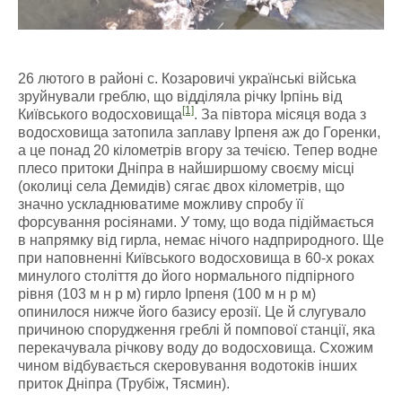
26 лютого в районі с. Козаровичі українські війська
зруйнували греблю, що відділяла річку Ірпінь від
[1]
Київського водосховища
. За півтора місяця вода з
водосховища затопила заплаву Ірпеня аж до Горенки,
а це понад 20 кілометрів вгору за течією. Тепер водне
плесо притоки Дніпра в найширшому своєму місці
(околиці села Демидів) сягає двох кілометрів, що
значно ускладнюватиме можливу спробу її
форсування росіянами. У тому, що вода підіймається
в напрямку від гирла, немає нічого надприродного. Ще
при наповненні Київського водосховища в 60-х роках
минулого століття до його нормального підпірного
рівня (103 м н р м) гирло Ірпеня (100 м н р м)
опинилося нижче його базису ерозії. Це й слугувало
причиною спорудження греблі й помпової станції, яка
перекачувала річкову воду до водосховища. Схожим
чином відбувається скеровування водотоків інших
приток Дніпра (Трубіж, Тясмин).