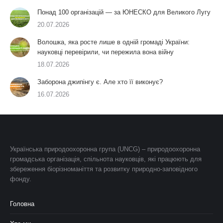
Понад 100 організацій — за ЮНЕСКО для Великого Лугу
20.07.2026
Волошка, яка росте лише в одній громаді України:
науковці перевірили, чи пережила вона війну
18.07.2026
Заборона джипінгу є. Але хто її виконує?
16.07.2026
Українська природоохоронна група (UNCG) – природоохоронна
громадська організація, спільнота науковців, які працюють для
збереження біорізноманіття та розвитку природно-заповідного
фонду.
Головна