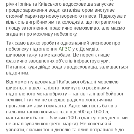
річки Ірпінь та Київського водосховища запускає
процес зараження води; каталізатором виступає
стоячий характер новоутвореного плеса. Підрахувати
кількість вигрібних ям та колодязів, що потрапили в
площу затоплення, практично неможливо, але маємо
згадати про можливу небезпеку.
Так само важко зробити однозначний висновок про
небезпеку підтоплення
АГЗС
у с Демидів,
шиномонтажу та металобази. Це перелік лише
фактично заводнених об’єктів інфраструктури.
Питання, куди дійде вода з водосховища, залишається
відкритим.
Від моменту деокупації Київської області мережею
ширяться відео та фото покинутого росіянами
підтопленого металобрухту – танків та іншої бойової
техніки. І тут ми не вперше радіємо логістичним
прогалинам армії окупанта. Адже місткість баків з
пальним танків коливається від 500 до 1600 л;
мастильних баків – близько 100 л (дані усереднено, ми
не аналізували конкретні марки). Не хочеться й
уявляти, скільки тонн дизелю та олив потрапило б до