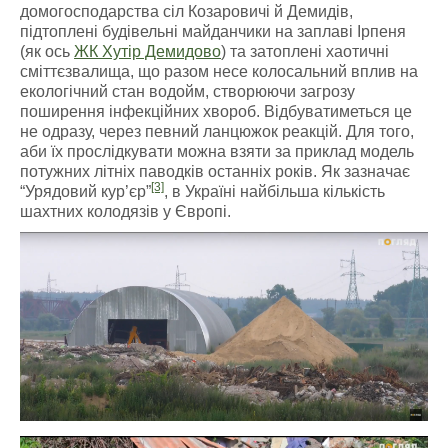
домогосподарства сіл Козаровичі й Демидів,
підтоплені будівельні майданчики на заплаві Ірпеня
(як ось
ЖК Хутір Демидово
) та затоплені хаотичні
сміттєзвалища, що разом несе колосальний вплив на
екологічний стан водойм, створюючи загрозу
поширення інфекційних хвороб. Відбуватиметься це
не одразу, через певний ланцюжок реакцій. Для того,
аби їх прослідкувати можна взяти за приклад модель
потужних літніх паводків останніх років. Як зазначає
[3]
“Урядовий кур’єр”
, в Україні найбільша кількість
шахтних колодязів у Європі.