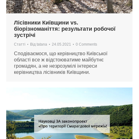
Лісівники Київщини vs.
біорізноманіття: результати робочої
зустрічі
Статті
Від
tatana
24.05.2021
0 Comments
Сподіваємося, що керівництво Київської
області все ж відстоюватиме майбутнє
громадян, а не незрозумілі інтереси
керівництва лісівників Київщини.