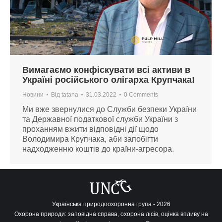
Вимагаємо конфіскувати всі активи в
Україні російського олігарха Крупчака!
Новини
Від
tatana
31.03.2022
0 Comments
Ми вже звернулися до Служби безпеки України
та Державної податкової служби України з
проханням вжити відповідні дії щодо
Володимира Крупчака, аби запобігти
надходженню коштів до країни-агресора.
Українська природоохоронна група - 2026
Охорона природи: заповідна справа, охорона лісів, оцінка впливу на