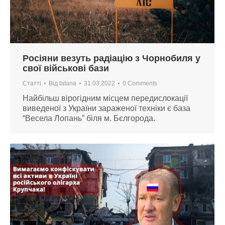
Росіяни везуть радіацію з Чорнобиля у
свої військові бази
Статті
Від
tatana
31.03.2022
0 Comments
Найбільш вірогідним місцем передислокації
виведеної з України зараженої техніки є база
“Весела Лопань” біля м. Бєлгорода.