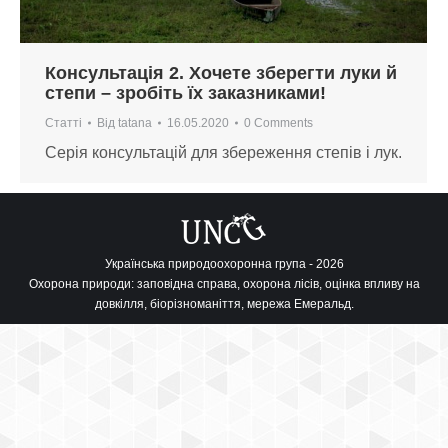
Консультація 2. Хочете зберегти луки й
степи – зробіть їх заказниками!
Статті
Від
tatana
16.05.2020
0 Comments
Серія консультацій для збереження степів і лук.
Українська природоохоронна група - 2026
Охорона природи: заповідна справа, охорона лісів, оцінка впливу на
довкілля, біорізноманіття, мережа Емеральд.