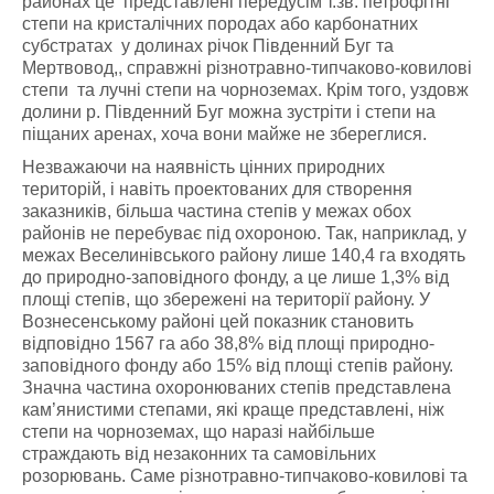
районах це представлені передусім т.зв. петрофітні
степи на кристалічних породах або карбонатних
субстратах у долинах річок Південний Буг та
Мертвовод,, справжні різнотравно-типчаково-ковилові
степи
та лучні степи на чорноземах. Крім того, уздовж
долини р. Південний Буг можна зустріти і степи на
піщаних аренах, хоча вони майже не збереглися.
Незважаючи на наявність цінних природних
територій, і навіть проектованих для створення
заказників, більша частина степів у межах обох
районів не перебуває під охороною. Так, наприклад, у
межах Веселинівського району лише 140,4 га входять
до природно-заповідного фонду, а це лише 1,3% від
площі степів, що збережені на території району. У
Вознесенському районі цей показник становить
відповідно 1567 га або 38,8% від площі природно-
заповідного фонду або 15% від площі степів району.
Значна частина охоронюваних степів представлена
кам’янистими степами, які краще представлені, ніж
степи на чорноземах, що наразі найбільше
страждають від незаконних та самовільних
розорювань. Саме різнотравно-типчаково-ковилові та