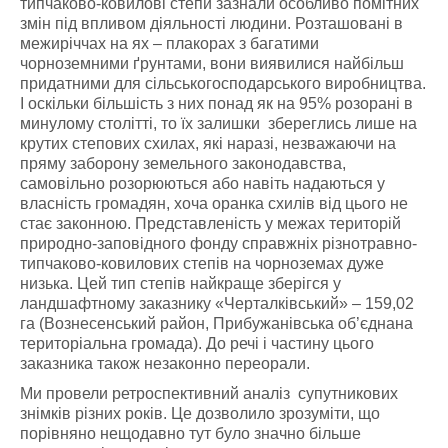
типчаково-ковилові степи зазнали особливо помітних
змін під впливом діяльності людини. Розташовані в
межиріччах на ях – плакорах з багатими
чорноземними ґрунтами, вони виявилися найбільш
придатними для сільськогосподарського виробництва.
І оскільки більшість з них понад як на 95% розорані в
минулому столітті, то їх залишки збереглись лише на
крутих степових схилах, які наразі, незважаючи на
пряму заборону земельного законодавства,
самовільно розорюються або навіть надаються у
власність громадян, хоча оранка схилів від цього не
стає законною. Представленість у межах територій
природно-заповідного фонду справжніх різнотравно-
типчаково-ковилових степів на чорноземах дуже
низька. Цей тип степів найкраще зберігся у
ландшафтному заказнику «Черталківський» – 159,02
га (Вознесенський район, Прибужанівська об’єднана
територіальна громада). До речі і частину цього
заказника також незаконно переорали.
Ми провели ретроспективний аналіз супутникових
знімків різних років. Це дозволило зрозуміти, що
порівняно нещодавно тут було значно більше