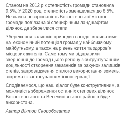
Станом на 2012 рік степистість громади становила
9.5%. У 2020 році степистість зменшилася до 8.5%.
Незначна розорюваність Вознесенської міської
громади пов’язана зі специфічним ландшафтом
ділянок, де збереглися степи.
Збереження залишків природи сьогодні впливатиме
на економічний потенціал громад у найближчому
майбутньому, а також на рівень життя та здоров’я
місцевих жителів. Саме тому ми відправили
звернення до громад цього регіону з обґрунтуванням
доцільності створення заказників за рахунок залишків
степів, запровадження сталого використання земель,
зокрема із застосуванням її консервації.
Сподіваємося, що наш діалог буде конструктивним, а
можливість збереження останніх степових ділянок
Вознесенського та Веселинівського районів буде
використана.
Автор Віктор Скоробогатов