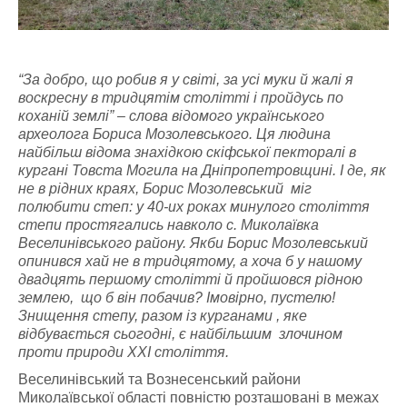
“За добро, що робив я у світі, за усі муки й жалі я
воскресну в тридцятім столітті і пройдусь по
коханій землі” – слова відомого українського
археолога Бориса Мозолевського. Ця людина
найбільш відома знахідкою скіфської пекторалі в
кургані Товста Могила на Дніпропетровщині. І де, як
не в рідних краях, Борис Мозолевський міг
полюбити степ: у 40-их роках минулого століття
степи простягались навколо с. Миколаївка
Веселинівського району. Якби Борис Мозолевський
опинився хай не в тридцятому, а хоча б у нашому
двадцять першому столітті й пройшовся рідною
землею, що б він побачив? Імовірно, пустелю!
Знищення степу, разом із курганами , яке
відбувається сьогодні, є найбільшим злочином
проти природи XXI століття.
Веселинівський та Вознесенський райони
Миколаївської області повністю розташовані в межах