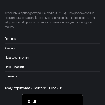
Українська природоохоронна група (UNCG) – природоохоронна
громадська організація, спільнота науковців, які працюють для
збереження біорізноманіття та розвитку природно-заповідного
фонду.
Головна
Хто ми
Наші досягнення
Наші Проєкти
Контакти
Хочу отримувати найсвіжіші новини
Email
*