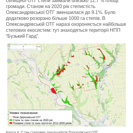
селищної ОТГ степи займали близько 12.7 % площі
громади. Станом на 2020 рік степистість
Олександрівської ОТГ зменшилася до 9.1%. Було
додатково розорано більше 1000 га степів. В
Олександрівській ОТГ наразі охороняється найбільше
степових екосистем: тут знаходяться території НПП
“Бузький Гард”.
Карта 4. Стан степових ландшафтів Дорошівської ОТГ