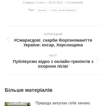
Category:
Статті
26.01.2021
0 Comments
Tags:
оранки
степи_миколаївщина
Post
ПОПЕРЕДНІЙ
navigation
#Смарагдові_скарби біорізноманіття
Попередній
України: косар, Херсонщина
пост:
NEXT
Публікуємо відео з онлайн-тренінгів з
Next
охорони лісів!
post:
Більше матеріалів
Природа запускає себе заново.