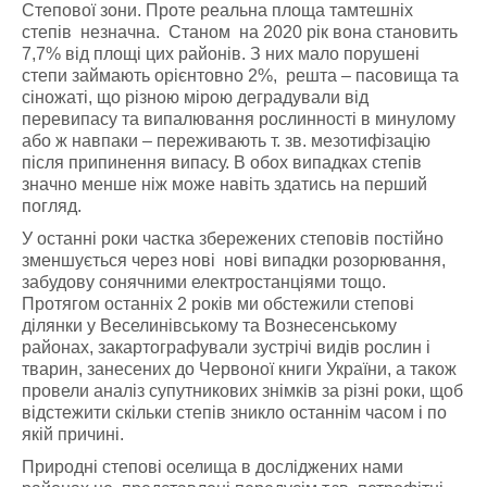
Степової зони. Проте реальна площа тамтешніх
степів незначна. Станом на 2020 рік вона становить
7,7% від площі цих районів. З них мало порушені
степи займають орієнтовно 2%, решта – пасовища та
сіножаті, що різною мірою деградували від
перевипасу та випалювання рослинності в минулому
або ж навпаки – переживають т. зв. мезотифізацію
після припинення випасу. В обох випадках степів
значно менше ніж може навіть здатись на перший
погляд.
У останні роки частка збережених степовів постійно
зменшується через нові нові випадки розорювання,
забудову сонячними електростанціями тощо.
Протягом останніх 2 років ми обстежили степові
ділянки у Веселинівському та Вознесенському
районах, закартографували зустрічі видів рослин і
тварин, занесених до Червоної книги України, а також
провели аналіз супутникових знімків за різні роки, щоб
відстежити скільки степів зникло останнім часом і по
якій причині.
Природні степові оселища в досліджених нами