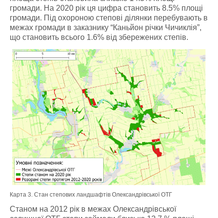
громади. На 2020 рік ця цифра становить 8.5% площі
громади. Під охороною степові ділянки перебувають в
межах громади в заказнику “Каньйон річки Чичиклія”,
що становить всього 1.6% від збережених степів.
Карта 3. Стан степових ландшафтів Олександрівської ОТГ
Станом на 2012 рік в межах Олександрівської