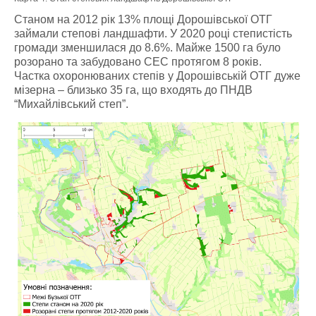
Станом на 2012 рік 13% площі Дорошівської ОТГ
займали степові ландшафти. У 2020 році степистість
громади зменшилася до 8.6%. Майже 1500 га було
розорано та забудовано СЕС протягом 8 років.
Частка охоронюваних степів у Дорошівській ОТГ дуже
мізерна – близько 35 га, що входять до ПНДВ
“Михайлівський степ”.