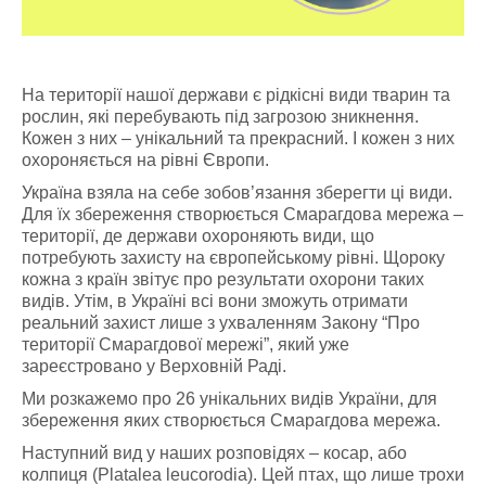
На території нашої держави є рідкісні види тварин та
рослин, які перебувають під загрозою зникнення.
Кожен з них – унікальний та прекрасний. І кожен з них
охороняється на рівні Європи.
Україна взяла на себе зобов’язання зберегти ці види.
Для їх збереження створюється Смарагдова мережа –
території, де держави охороняють види, що
потребують захисту на європейському рівні. Щороку
кожна з країн звітує про результати охорони таких
видів. Утім, в Україні всі вони зможуть отримати
реальний захист лише з ухваленням Закону “Про
території Смарагдової мережі”, який уже
зареєстровано у Верховній Раді.
Ми розкажемо про 26 унікальних видів України, для
збереження яких створюється Смарагдова мережа.
Наступний вид у наших розповідях – косар, або
колпиця (Platalea leucorodia). Цей птах, що лише трохи