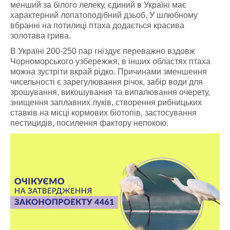
менший за білого лелеку, єдиний в Україні має
характерний лопатоподібний дзьоб. У шлюбному
вбранні на потилиці птаха додається красива
золотава грива.
В Україні 200-250 пар гніздує переважно вздовж
Чорноморського узбережжя, в інших областях птаха
можна зустріти вкрай рідко. Причинами зменшення
чисельності є зарегулювання річок, забір води для
зрошування, викошування та випалювання очерету,
знищення заплавних луків, створення рибницьких
ставків на місці кормових біотопів, застосування
пестицидів, посилення фактору непокою.