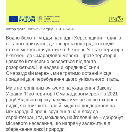
Автор фото Ryzhkov Sergey CC-BY-SA-4.0
Водно-болотні угіддя на півдні Херсонщини – один з
останніх притулків, де косарі та інші рідкісні види
птахів можуть почуватися в безпеці. Усі такі території
включені до Смарагдової мережі. Проте територія
навколо інтенсивно роздається під паї та
розорюється. Не надавши юридичної сили
Смарагдовій мережі, ми втратимо останні місця,
придатні для перебування цього унікального птаха.
Ми з нетерпінням очікуємо на ухвалення Закону
України “Про території Смарагдової мережі” в 2021
році! Від цього кроку залежатиме не лише охорона
видів, які зникають, але й імідж нашої держави на
міжнародній арені, зрушення на шляху до
євроінтеграції та, можливо, найголовніше – добробут
місцевого населення, що напряму залежить від
збереження дикої природи.