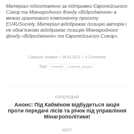
Матеріал підготовлено за підтримки Європейського
Союзу та Міжнародного Фонду «Відродження» в
межах грантового компоненту проєкту
EU4USociety. Матеріал відображає позицію авторів і
не обов’язково відображає позицію Міжнародного
фонду «Відродження» та Європейського Союзу».
Category:
Новини
26.01.2021
0 Comments
Tags:
emerald
emerald_project
Post
ПОПЕРЕДНІЙ
navigation
Анонс: Під Кабміном відбудеться акція
Попередній
проти передачі лісів та річок під управління
пост:
Мінагрополітики!
NEXT