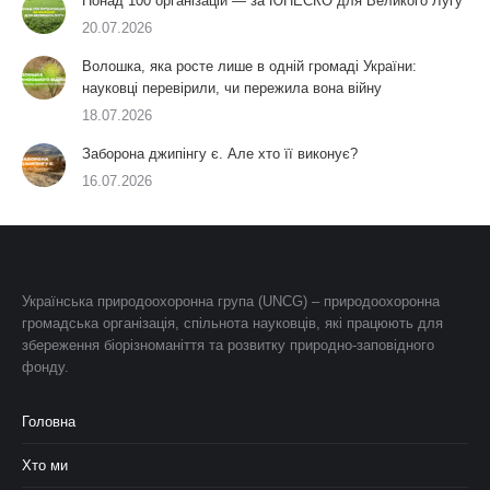
Понад 100 організацій — за ЮНЕСКО для Великого Лугу
20.07.2026
Волошка, яка росте лише в одній громаді України:
науковці перевірили, чи пережила вона війну
18.07.2026
Заборона джипінгу є. Але хто її виконує?
16.07.2026
Українська природоохоронна група (UNCG) – природоохоронна
громадська організація, спільнота науковців, які працюють для
збереження біорізноманіття та розвитку природно-заповідного
фонду.
Головна
Хто ми