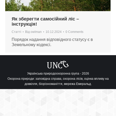
Як зберегти самосійний ліс –
інструкція!
Статті
Від
owlman
10.12.2024
0 Comments
Порядок надання відповідного статусу є в
Земельному кодексі.
Українська природоохоронна група - 2026
Охорона природи: заповідна справа, охорона лісів, оцінка впливу на
довкілля, біорізноманіття, мережа Емеральд.