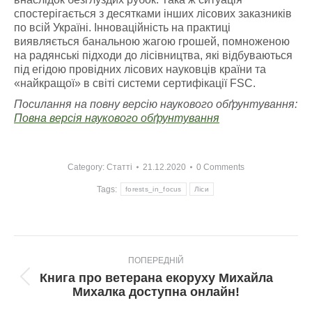
спостерігається з десятками інших лісових заказників
по всій Україні. Інноваційність на практиці
виявляється банальною жагою грошей, помноженою
на радянські підходи до лісівництва, які відбуваються
під егідою провідних лісових науковців країни та
«найкращої» в світі системи сертифікації FSC.
Посилання на повну версію наукового обґрунтування:
Повна версія наукового обґрунтування
Category:
Статті
21.12.2020
0 Comments
Tags:
forests_in_focus
Ліси
Post
ПОПЕРЕДНІЙ
navigation
Книга про ветерана екоруху Михайла
Попередній
Михалка доступна онлайн!
пост: