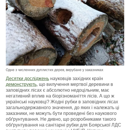
Одне з численних дуплистих дерев, вирубане у заказниках
Десятки досліджень
науковців західних країн
демонструють
, що вилучення мертвої деревини в
заповідних лісах є абсолютно недоцільним, має
негативний вплив на біорізноманіття лісів. А що ж
українські науковці? Жодні рубки в заповідних лісах
загальнодержавного значення, до яких і належать ці
заказники, не можуть бути проведені без наукового
обґрунтування. Не дивно, що розробниками такого
обґрунтування на санітарні рубки для Боярської ЛДС