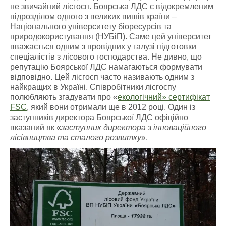
не звичайний лісгосп. Боярська ЛДС є відокремленим
підрозділом одного з великих вишів країни –
Національного університету біоресурсів та
природокористування (НУБіП). Саме цей університет
вважається одним з провідних у галузі підготовки
спеціалістів з лісового господарства. Не дивно, що
репутацію Боярської ЛДС намагаються формувати
відповідно. Цей лісгосп часто називають одним з
найкращих в Україні. Співробітники лісгоспу
полюбляють згадувати про «
екологічний» сертифікат
FSC
, який вони отримали ще в 2012 році. Один із
заступників директора Боярської ЛДС офіційно
вказаний як «
заступник директора з інноваційного
лісівництва та сталого розвитку
».