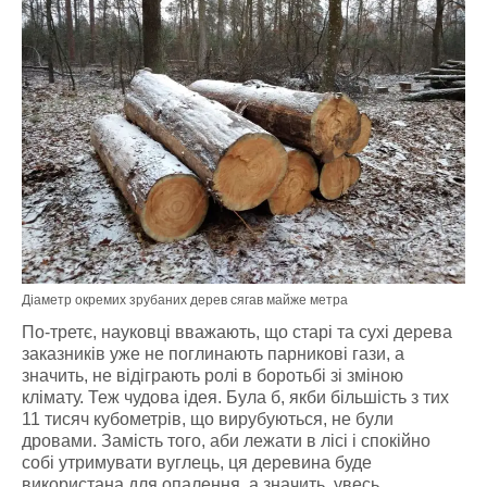
Діаметр окремих зрубаних дерев сягав майже метра
По-третє, науковці вважають, що старі та сухі дерева
заказників уже не поглинають парникові гази, а
значить, не відіграють ролі в боротьбі зі зміною
клімату. Теж чудова ідея. Була б, якби більшість з тих
11 тисяч кубометрів, що вирубуються, не були
дровами. Замість того, аби лежати в лісі і спокійно
собі утримувати вуглець, ця деревина буде
використана для опалення, а значить, увесь