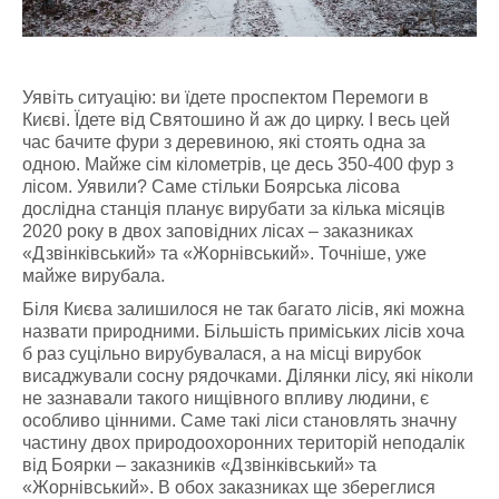
Уявіть ситуацію: ви їдете проспектом Перемоги в
Києві. Їдете від Святошино й аж до цирку. І весь цей
час бачите фури з деревиною, які стоять одна за
одною. Майже сім кілометрів, це десь 350-400 фур з
лісом. Уявили? Саме стільки Боярська лісова
дослідна станція планує вирубати за кілька місяців
2020 року в двох заповідних лісах – заказниках
«Дзвінківський» та «Жорнівський». Точніше, уже
майже вирубала.
Біля Києва залишилося не так багато лісів, які можна
назвати природними. Більшість приміських лісів хоча
б раз суцільно вирубувалася, а на місці вирубок
висаджували сосну рядочками. Ділянки лісу, які ніколи
не зазнавали такого нищівного впливу людини, є
особливо цінними. Саме такі ліси становлять значну
частину двох природоохоронних територій неподалік
від Боярки – заказників «Дзвінківський» та
«Жорнівський». В обох заказниках ще збереглися