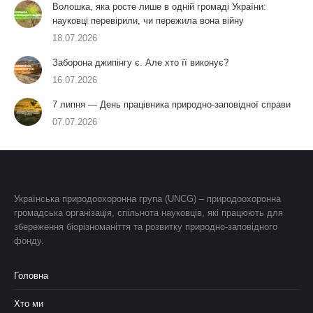
Волошка, яка росте лише в одній громаді України:
науковці перевірили, чи пережила вона війну
18.07.2026
Заборона джипінгу є. Але хто її виконує?
16.07.2026
7 липня — День працівника природно-заповідної справи
07.07.2026
Українська природоохоронна група (UNCG) – природоохоронна
громадська організація, спільнота науковців, які працюють для
збереження біорізноманіття та розвитку природно-заповідного
фонду.
Головна
Хто ми