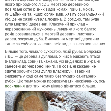
якого природного лісу. З мертвою деревиною
пов’язані сотні різних видів комах, грибів, мохів,
лишайників та інших організмів. Уявіть собі будь-який
ліс, де не хазяйнувала людина. Вірогідно, там буде
купа мертвої деревини. Класичний приклад –
червонокнижний жук-олень, личинка якого багато
років розвивається в мертвій деревині листяних
дерев, зокрема дуба. Вилучення мертвої деревини
тягне за собою зникнення всіх видів, з нею пов’язаних.
Більше того, чимало сухостою, який рубає Боярська
ЛДС, – це дерева з дуплами. У них мешкають птахи
(наприклад, сови) та кажани, усі види яких в Україні
занесені до Червоної книги. Ні сови, ні кажани не
здатні зробити собі дупло власноруч. Тварини
зникають у ході саме таких безглуздих санітарних
рубок. Цю тему можна продовжувати нескінченно, ось
посилання
для тих, кому цікаво дізнатися більше.