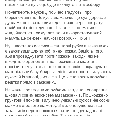
накопичений вуглець буде викинуто в атмосферу.
По-четверте, науковці побічно згадують і про
біорізноманіття. Чомусь вважаючи, що сухі дерева з
дуплами не є важливими для птахів через «втрату
надійності стінок дупла». Цікаво, які нормативи
«надійності стінок дупла» вони використовували?
Мабуть, це секретні наукові розробки НУБіП.
Ну і наостанок класика – санітарні рубки в заказниках
є важливими для запобігання пожеж. Замість того,
аби впроваджувати протипожежні заходи, які не
шкодять біорізноманіттю, – розчищати квартальні
просіки, тренувати лісових пожежників, покращувати
матеріальну базу, боярські лісівники просто вилучають
сухостій із заповідних лісів. Ще й спалюють порубкові
рештки прямо в заказнику.
На жаль, проведеними рубками завдана непоправна
шкода лісовим екосистемам заказників. Пошкоджено
ґрунтовий покрив, вилучено унікальні сухостійні сосни
майже метрового діаметру. З малопорушених ліси
заказників перетворюються на типові деградовані
внаслідок безглуздих рубок. Така ж ситуація