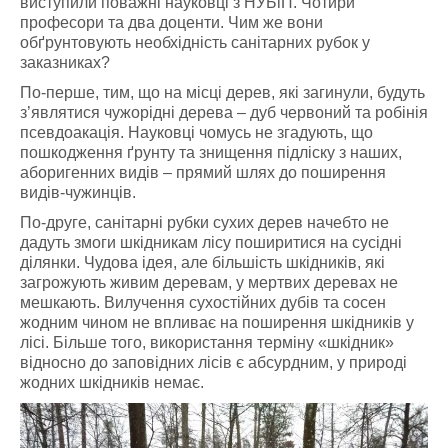
виступили поважні науковці з НУБіП. Чотири
професори та два доценти. Чим же вони
обґрунтовують необхідність санітарних рубок у
заказниках?
По-перше, тим, що на місці дерев, які загинули, будуть
з’являтися чужорідні дерева – дуб червоний та робінія
псевдоакація. Науковці чомусь не згадують, що
пошкодження ґрунту та знищення підліску з наших,
аборигенних видів – прямий шлях до поширення
видів-чужинців.
По-друге, санітарні рубки сухих дерев начебто не
дадуть змоги шкідникам лісу поширитися на сусідні
ділянки. Чудова ідея, але більшість шкідників, які
загрожують живим деревам, у мертвих деревах не
мешкають. Вилучення сухостійних дубів та сосен
жодним чином не впливає на поширення шкідників у
лісі. Більше того, використання терміну «шкідник»
відносно до заповідних лісів є абсурдним, у природі
жодних шкідників немає.