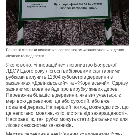
Боярські лісівники пишаються сертифікатом «екологічного» ведення
лісового господарства
Яке ж воно, «інноваційне» лісівництво Боярської
ЛДС? Цього року лісгосп вибірковими санітарними
рубками вилучить 11304 кубометрів деревини в
заказниках «Дзвінківський» та «Жорнівський». Одразу
зазначимо: мова не йде про вирубку живих дерев.
Переважна більшість деревини, яка вилучається, є
мертвою деревиною: це або сухостій, або вже
повалені дерева. На перший погляд може здатися, що
це непогано, мовляв, «ліс чистять від захаращеності».
Насправді ж, такі рубки можуть стати фатальними для
лісових екосистем заказників.
Мертва деревина є невід’ємним компонентом будь-