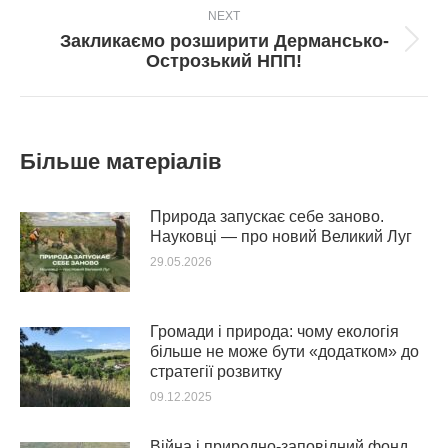
NEXT
Закликаємо розширити Дермансько-
Next
Острозький НПП!
post:
Більше матеріалів
Природа запускає себе заново.
Науковці — про новий Великий Луг
29.05.2026
Громади і природа: чому екологія
більше не може бути «додатком» до
стратегії розвитку
09.12.2025
Війна і природно-заповідний фонд