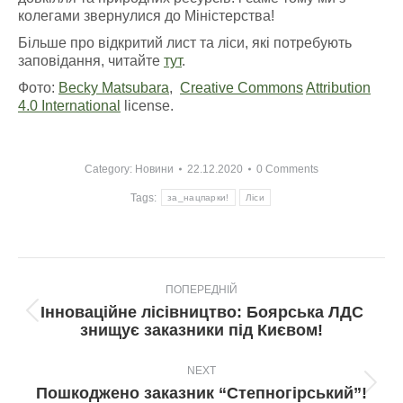
колегами звернулися до Міністерства!
Більше про відкритий лист та ліси, які потребують
заповідання, читайте
тут
.
Фото:
Becky Matsubara
,
Creative Commons
Attribution
4.0 International
license.
Category:
Новини
22.12.2020
0 Comments
Tags:
за_нацпарки!
Ліси
Post
ПОПЕРЕДНІЙ
navigation
Інноваційне лісівництво: Боярська ЛДС
Попередній
знищує заказники під Києвом!
пост:
NEXT
Next
Пошкоджено заказник “Степногірський”!