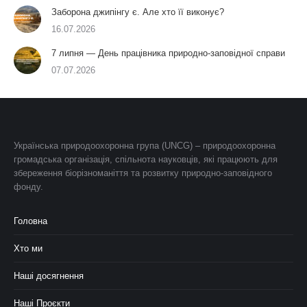
Заборона джипінгу є. Але хто її виконує?
16.07.2026
7 липня — День працівника природно-заповідної справи
07.07.2026
Українська природоохоронна група (UNCG) – природоохоронна
громадська організація, спільнота науковців, які працюють для
збереження біорізноманіття та розвитку природно-заповідного
фонду.
Головна
Хто ми
Наші досягнення
Наші Проєкти