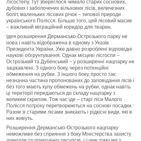
Лісостепу. Тут збереглося чимало старих соснових,
дубових і заболочених вільхових лісів, величезних
боліт, маленьких лісових річок – типової природи
українського Полісся. Більше того, цей лісовий масив
– важливий міграційний коридор для тварин.
Ідея розширення Дермансько-Острозького парку не
нова і навіть відображена в одному з Указів
Президента України. Уже давно розроблені відповідні
наукові обгрунтування. Однак місцеві лісгоспи –
Острозький та Дубенський – у розширенні нацпарку не
зацікавлені. З одного боку, через потенційні
обмеження на рубки. З іншого боку, просто так:
незначна частина пропонованих до заповідання лісів і
без того мають купу обмежень на рубки, однак навіть
ці території передаються до складу нацпарку з
великим скрипом. Тож час іде – старі ліси Малого
Полісся потроху перетворюються на соснові посадки.
Разом зі старими лісами зникають і рідкісні види, які в
них живуть.
Розширення Дермансько-Острозького нацпарку
неможливе без сприяння з боку Міністерства захисту
довкілля та природних ресурсів. і саме тому ми з